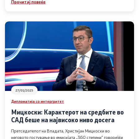
Прочитај повеќе
Односи со јавност
Канцеларија на портпарол
Медија центар
Отворена Влада
Отчетност
27/01/2025
Финансии
Дипломатија со интергритет
Сервисни информации
Мицкоски: Карактерот на средбите во
САД беше на највисоко ниво досега
Антикорупција
Претседателот на Владата, Христијан Мицкоски во
неговото гостување во емисијата „360 степени” говорејќи
Организација и систематизација