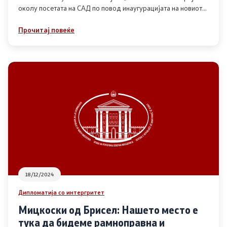
околу посетата на САД по повод инаугурацијата на новиот
американски претседател Доналд Трамп
Регулатива
Прочитај повеќе
Отворени податоци
Контакт
Контакт
Изјава за пристапност
18/12/2024
Дипломатија со интергритет
Со еден клик до сите услуги
Мицкоски од Брисел: Нашето место е
тука да бидеме рамноправна и