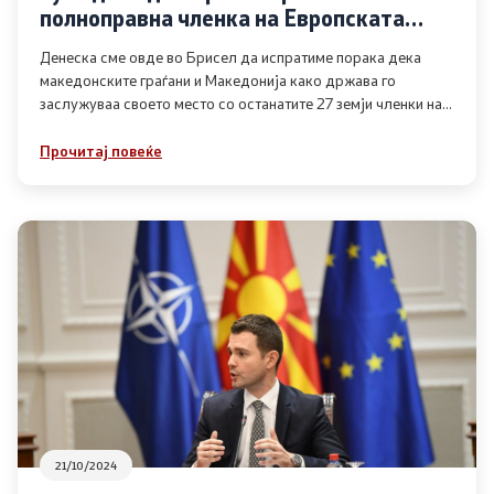
полноправна членка на Европската
Унија
Денеска сме овде во Брисел да испратиме порака дека
македонските граѓани и Македонија како држава го
заслужуваа своето место со останатите 27 земји членки на
Европската Унија
Прочитај повеќе
21/10/2024