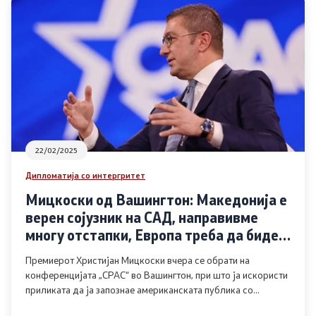
Канцеларија на Претседателот на Владата
Заменици на Претседателот на Владата
Состав на Владата
Министерства
СОЗР
22/02/2025
Дипломатија со интергритет
Комисии
Мицкоски од Вашингтон: Македонија е
верен сојузник на САД, направивме
Органи во состав
многу отстапки, Европа треба да биде
принципиелна наместо со двојни
Национални координатори
Премиерот Христијан Мицкоски вчера се обрати на
стандарди
конференцијата „CPAC“ во Вашингтон, при што ја искористи
Генерален Секретаријат
приликата да ја запознае американската публика со
историските и културните знаменитости на Македонија.