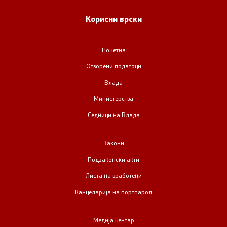
Корисни врски
Почетна
Отворени податоци
Влада
Министерства
Седници на Влада
Закони
Подзаконски акти
Листа на вработени
Канцеларија на портпарол
Медија центар