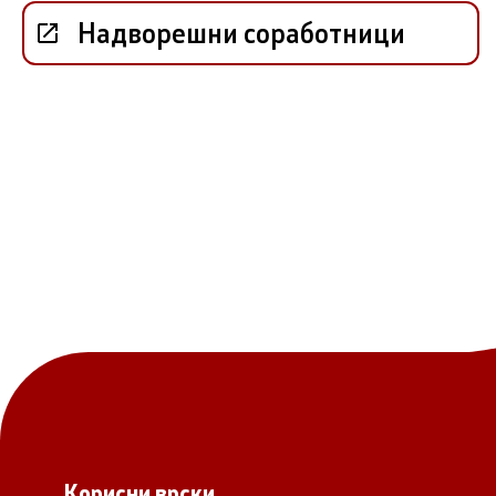
Надворешни соработници
Органи во
Националн
Генерален
Контакт
Контакт
Изјава за пристапност
Корисни врски