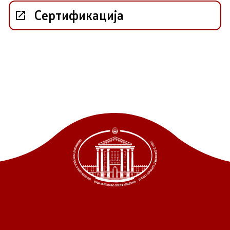
Сертификација
 состав
и координатори
 Секретаријат