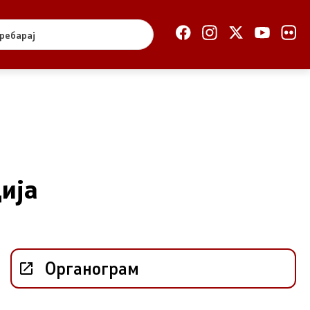
Отворена Влада
Отчетност
Финансии
Сервисни информации
Антикорупција
ија
Организација и
систематизација
Регулатива
Органограм
Отворени податоци