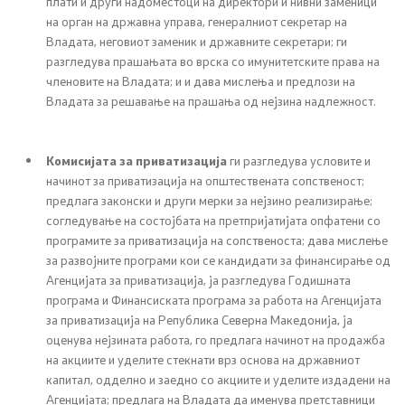
плати и други надоместоци на директори и нивни заменици
на орган на државна управа, генералниот секретар на
Владата, неговиот заменик и државните секретари; ги
разгледува прашањата во врска со имунитетските права на
членовите на Владата; и и дава мислења и предлози на
Владата за решавање на прашања од нејзина надлежност.
Комисијата за приватизација
ги разгледува условите и
начинот за приватизација на општествената сопственост;
предлага законски и други мерки за нејзино реализирање;
согледување на состојбата на претпријатијата опфатени со
програмите за приватизација на сопственоста; дава мислење
за развојните програми кои се кандидати за финансирање од
Агенцијата за приватизација, ја разгледува Годишната
програма и Финансиската програма за работа на Агенцијата
за приватизација на Република Северна Македонија, ја
оценува нејзината работа, го предлага начинот на продажба
на акциите и уделите стекнати врз основа на државниот
капитал, одделно и заедно со акциите и уделите издадени на
Агенцијата; предлага на Владата да именува претставници