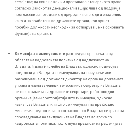
семејства; на лица на кои им престанало станарското право
согласно Законот за денационализација; лица од подрачја
прогласени за погодени од природни непогоди и епидемии,
како и на вработени во државните органи, кои вршат
посебни должности неопходни за остварување на основната
функција на органот.
Комисија за именување
ги разгледува прашањата од
областа на кадровската политика од надлежност на
Владата; ѝ дава мислење на Владата, односно поднесува
предлози до Владата за именување, назначување или
разрешување од должност директор на орган на државната
управа и нивни заменици; генералниот секретар на Владата,
неговиот заменик и државните секретари; работоводни
органи на јавни претпријатија што ги именува, односно
назначува Владата, или што се именуваат по претходно
мислење, предлог или во согласност со Владата; се грижи за
спроведување на заклучоците на Владата во врска со
кадровската политика; подготвува предлози на решенија за