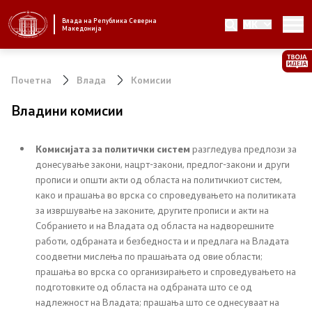
Влада на Република Северна
MK
Стратешки приоритети и програма
Македонија
Стратешки приоритети
Почетна
Влада
Комисии
Планови за реформски приоритети
Владини комисии
Завршени планови
Комисијата за политички систем
разгледува предлози за
донесување закони, нацрт-закони, предлог-закони и други
Стратешки план на Генералниот секретаријат
прописи и општи акти од областа на политичкиот систем,
како и прашања во врска со спроведувањето на политиката
Национални стратегии
за извршување на законите, другите прописи и акти на
Собранието и на Владата од областа на надворешните
работи, одбраната и безбедноста и и предлага на Владата
Влада
соодветни мислења по прашањата од овие области;
прашања во врска со организирањето и спроведувањето на
Претседател на Владата
подготовките од областа на одбраната што се од
надлежност на Владата; прашања што се однесуваат на