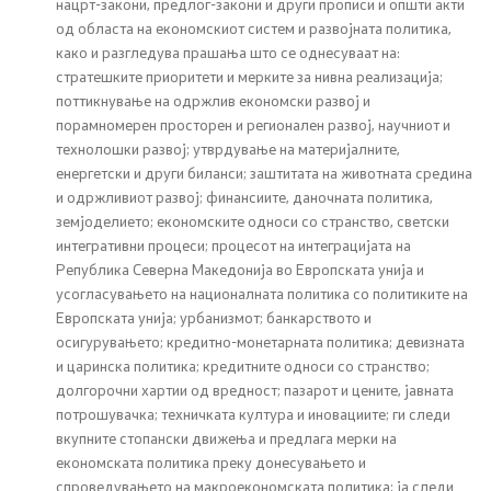
нацрт-закони, предлог-закони и други прописи и општи акти
од областа на економскиот систем и развојната политика,
Односи со јавност
како и разгледува прашања што се однесуваат на:
стратешките приоритети и мерките за нивна реализација;
Канцеларија на портпарол
поттикнување на одржлив економски развој и
порамномерен просторен и регионален развој, научниот и
Медија центар
технолошки развој; утврдување на материјалните,
енергетски и други биланси; заштитата на животната средина
и одржливиот развој; финансиите, даночната политика,
Отворена Влада
земјоделието; економските односи со странство, светски
интегративни процеси; процесот на интеграцијата на
Отчетност
Република Северна Македонија во Европската унија и
усогласувањето на националната политика со политиките на
Европската унија; урбанизмот; банкарството и
Финансии
осигурувањето; кредитно-монетарната политика; девизната
и царинска политика; кредитните односи со странство;
Сервисни информации
долгорочни хартии од вредност; пазарот и цените, јавната
потрошувачка; техничката култура и иновациите; ги следи
Антикорупција
вкупните стопански движења и предлага мерки на
економската политика преку донесувањето и
спроведувањето на макроекономската политика; ја следи
Организација и систематизација