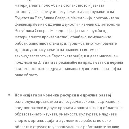
материјалната положба на стопанството и јавната
потрошувачка преку донесувањето и извршувањето на
Регулатива
Буџетот на Република Северна Македонија, програмите за
финансирање на одделни дејности и намени од интерес на
Отворени податоци
Република Северна Македонија, (јавните служби од
материјалното производство); станбено-комуналните
работи, животниот стандард; туризмот; имотно-правните
Контакт
односи; усогласувањето на правниот систем со
законодавството на Европската унија; и и дава мислење и
Контакт
предлози на Владата за решавање на прашањата од нејзина
надлежност; како и други прашања од интерес за развој на
овие области.
Изјава за пристапност
Комисијата за човечки ресурси и одржлив развој
разгледува предлози за донесување закони, нацрт-закони,
предлог-закони и други прописи и општи акти од областа на
Со еден клик до сите услуги
образованието, науката, уметноста, културата, младите и
спортот, организацијата и условите за работа во овие
области и стручното усовршување на работниците во нив;