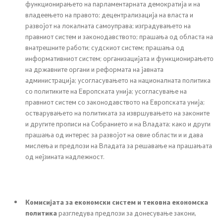
Канцеларија на Претседателот на Владата
функционирањето на парламентарната демократија и на
владеењето на правото; децентрализација на власта и
развојот на локалната самоуправа; изградувањето на
Заменици на Претседателот на Владата
правниот систем и законодавството; прашања од областа на
внатрешните работи; судскиот систем; прашања од
Состав на Владата
информативниот систем; организацијата и функционирањето
на државните органи и реформата на јавната
Министерства
администрација; усогласувањето на националната политика
со политиките на Европската унија; усогласување на
правниот систем со законодавството на Европската унија;
СОЗР
остварувањето на политиката за извршувањето на законите
и другите прописи на Собранието и на Владата; како и други
Комисии
прашања од интерес за развојот на овие области и и дава
мислења и предлози на Владата за решавање на прашањата
Органи во состав
од нејзината надлежност.
Национални координатори
Генерален Секретаријат
Комисијата за економски систем и тековна економска
политика
разгледува предлози за донесување закони,