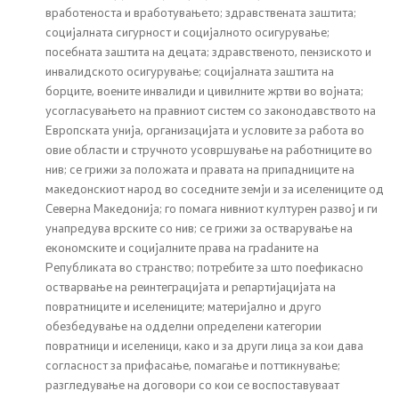
вработеноста и вработувањето; здравствената заштита;
социјалната сигурност и социјалното осигурување;
посебната заштита на децата; здравственото, пензиското и
инвалидското осигурување; социјалната заштита на
борците, воените инвалиди и цивилните жртви во војната;
усогласувањето на правниот систем со законодавството на
Европската унија, организацијата и условите за работа во
овие области и стручното усовршување на работниците во
нив; се грижи за положата и правата на припадниците на
македонскиот народ во соседните земји и за иселениците од
Северна Македонија; го помага нивниот културен развој и ги
унапредува врските со нив; се грижи за остварување на
економските и социјалните права на граdаните на
Републиката во странство; потребите за што поефикасно
остварвање на реинтеграцијата и репартијацијата на
повратниците и иселениците; материјално и друго
обезбедување на одделни определени категории
повратници и иселеници, како и за други лица за кои дава
согласност за прифаcање, помагање и поттикнување;
разгледување на договори со кои се воспоставуваат