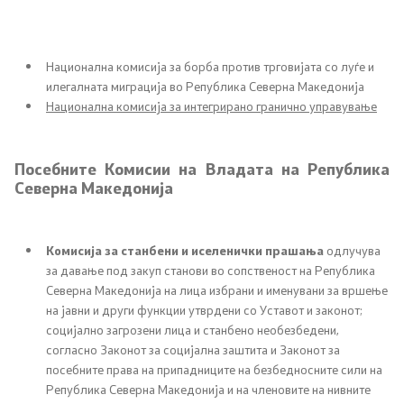
Национална комисија за борба против трговијата со луѓе и
илегалната миграција во Република Северна Македонија
Национална комисија за интегрирано гранично управување
Посебните Комисии на Владата на Република
Северна Македонија
Комисија за станбени и иселенички прашања
одлучува
за давање под закуп станови во сопственост на Република
Северна Македонија на лица избрани и именувани за вршење
на јавни и други функции утврдени со Уставот и законот;
социјално загрозени лица и станбено необезбедени,
согласно Законот за социјална заштита и Законот за
посебните права на припадниците на безбедносните сили на
Република Северна Македонија и на членовите на нивните