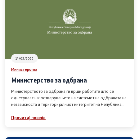
Канцеларија на Претседателот на Владата
Заменици на Претседателот на Владата
Состав на Владата
Министерства
14/05/2025
СОЗР
Министерства
Министерство за одбрана
Комисии
Министерството за одбрана ги врши работите што се
Органи во состав
однесуваат на: остварувањето на системот на одбраната на
независноста и територијалниот интегритет на Република
Македонија
Национални координатори
Прочитај повеќе
Генерален Секретаријат