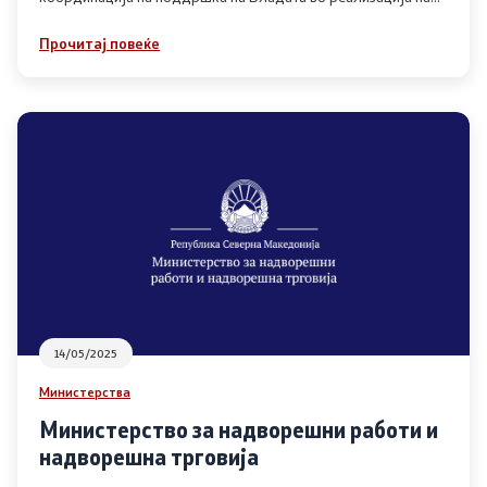
стратешкиот приоритет поврзан со обврските кои
произлегуваат од Рамковниот договор
Прочитај повеќе
14/05/2025
Министерства
Министерство за надворешни работи и
надворешна трговија