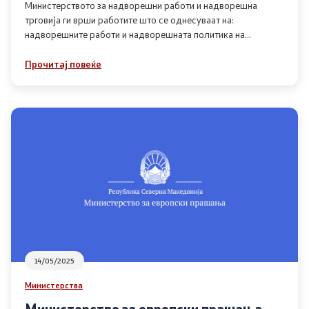
Министерството за надворешни работи и надворешна
трговија ги врши работите што се однесуваат на:
надворешните работи и надворешната политика на
Република Македонија, воспоставувањето, развивањето и
координирањето на односите
Прочитај повеќе
14/05/2025
Министерства