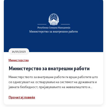
Односи со јавност
Канцеларија на портпарол
Медија центар
Отворена Влада
14/05/2025
Отчетност
Министерства
Министерство за внатрешни работи
Финансии
Министерството за внатрешни работи ги врши работите што
се однесуваат на: остварување на системот на државната и
Сервисни информации
јавната безбедност, пријавувањето на живеалиштето и
престојувалиштето
Антикорупција
Прочитај повеќе
Организација и систематизација