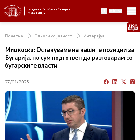
Влада на Република Северна
MK
Стратешки приоритети и програма
Македонија
Стратешки приоритети
Почетна
Односи со јавност
Интервјуа
Планови за реформски приоритети
Мицкоски: Остануваме на нашите позиции за
Бугарија, но сум подготвен да разговарам со
Завршени планови
бугарските власти
Стратешки план на Генералниот секретаријат
27/01/2025
Национални стратегии
Влада
Претседател на Владата