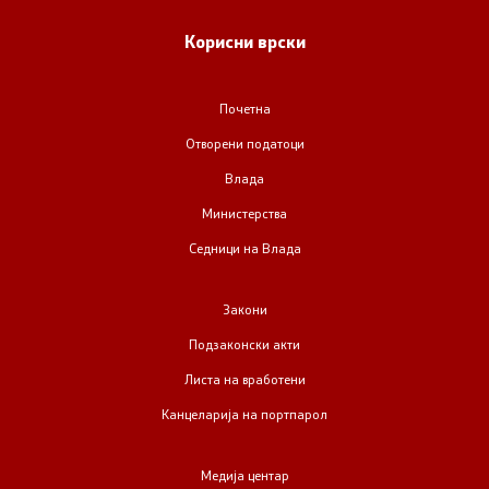
Корисни врски
Регулатива
Отворени податоци
Почетна
Отворени податоци
Влада
Контакт
Министерства
Контакт
Седници на Влада
Изјава за пристапност
Закони
Подзаконски акти
Листа на вработени
Канцеларија на портпарол
Со еден клик до сите услуги
Медија центар