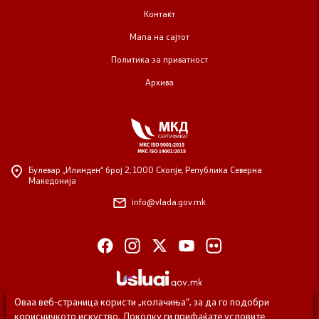
Контакт
Мапа на сајтот
Политика за приватност
Архива
Булевар „Илинден“ број 2,
1000 Скопје, Република Северна
Македонија
info@vlada.gov.mk
Оваа веб-страница користи „колачиња“, за да го подобри
корисничкото искуство. Доколку ги прифаќате условите