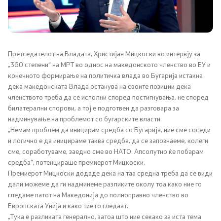
Канцеларија на Претседателот на Владата
Заменици на Претседателот на Владата
Состав на Владата
Претседателот на Владата, Христијан Мицкоски во интервју за
„360 степени“ на МРТ во однос на македонското членство во ЕУ и
конечното формирање на политичка влада во Бугарија истакна
Министерства
дека македонската Влада останува на своите позиции дека
членството треба да се исполни според постигнувања, не според
СОЗР
билатерални спорови, а тој е подготвен да разговара за
надминување на проблемот со бугарските власти.
Комисии
„Немам проблем да иницирам средба со Бугарија, ние сме соседи
и логично е да иницираме таква средба, да се запознаеме, колеги
сме, соработуваме, заедно сме во НАТО. Апсолутно ќе побарам
Органи во состав
средба“, потенцираше премиерот Мицкоски.
Премиерот Мицкоски додаде дека на таа средна треба да се види
Национални координатори
дали можеме да ги надминеме разликите околу тоа како ние го
гледаме патот на Македонија до полноправно членство во
Генерален Секретаријат
Европската Унија и како тие го гледаат.
„Тука е разликата генерално, затоа што ние секако за иста тема