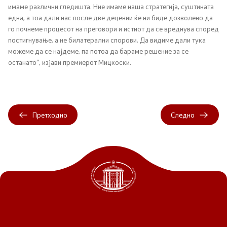
имаме различни гледишта. Ние имаме наша стратегија, суштината
Односи со јавност
една, а тоа дали нас после две децении ќе ни биде дозволено да
го почнеме процесот на преговори и истиот да се вреднува според
Канцеларија на портпарол
постигнување, а не билатерални спорови. Да видиме дали тука
можеме да се најдеме, па потоа да бараме решение за се
останато“, изјави премиерот Мицкоски.
Медија центар
Отворена Влада
Претходно
Следно
Отчетност
Финансии
Сервисни информации
Антикорупција
Организација и систематизација