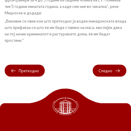
тие 5 години минатата година, а каде сме ние во чекална“, рече
Односи со јавност
Мицкоски и додаде:
„Виновни се овие кои што претходно ја водеа македонската влада
Канцеларија на портпарол
што прифаќаа се што ќе им биде ставено на маса, мислејќи дека
на тој начин криминалот и растурањето дома, ќе им бидат
Медија центар
простени.“
Отворена Влада
Претходно
Следно
Отчетност
Финансии
Сервисни информации
Антикорупција
Организација и систематизација