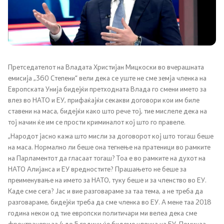
Канцеларија на Претседателот на Владата
Заменици на Претседателот на Владата
Состав на Владата
Претседателот на Владата Христијан Мицкоски во вчерашната
емисија „360 Степени“ вели дека се уште не сме земја членка на
Министерства
Европската Унија бидејќи претходната Влада го смени името за
влез во НАТО и ЕУ, прифаќајќи секакви договори кои им биле
СОЗР
ставени на маса, бидејќи како што рече тој, тие мислеле дека на
тој начин ќе им се прости криминалот кој што го правеле.
Комисии
„Народот јасно кажа што мисли за договорот кој што тогаш беше
на маса. Нормално ли беше она тегнење на пратеници во рамките
Органи во состав
на Парламентот да гласаат тогаш? Тоа е во рамките на духот на
НАТО Алијанса и ЕУ вредностите? Прашањето не беше за
Национални координатори
преименување на името за НАТО, туку беше и за членство во ЕУ.
Каде сме сега? Јас и вие разговараме за таа тема, а не треба да
разговараме, бидејќи треба да сме членка во ЕУ. А мене таа 2018
Генерален Секретаријат
година некои од тие европски политичари ми велеа дека сме
фронтранери за 4 до 5 години ќе бидеме членка на ЕУ. Поминаа