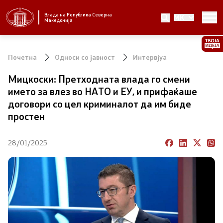
Влада на Република Северна
MK
Стратешки приоритети и програма
Македонија
Стратешки приоритети
Почетна
Односи со јавност
Интервјуа
Планови за реформски приоритети
Мицкоски: Претходната влада го смени
името за влез во НАТО и ЕУ, и прифаќаше
Завршени планови
договори со цел криминалот да им биде
простен
Стратешки план на Генералниот секретаријат
28/01/2025
Национални стратегии
Влада
Претседател на Владата