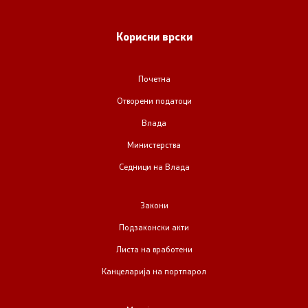
Регулатива
Корисни врски
Отворени податоци
Почетна
Отворени податоци
Контакт
Влада
Министерства
Контакт
Седници на Влада
Изјава за пристапност
Закони
Подзаконски акти
Листа на вработени
Со еден клик до сите услуги
Канцеларија на портпарол