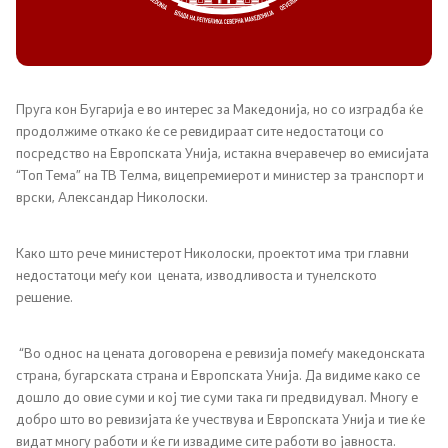
Канцеларија на Претседателот на Владата
Заменици на Претседателот на Владата
Состав на Владата
Пруга кон Бугарија е во интерес за Македонија, но со изградба ќе
продолжиме откако ќе се ревидираат сите недостатоци со
посредство на Европската Унија, истакна вчеравечер во емисијата
Министерства
“Топ Тема” на ТВ Телма, вицепремиерот и министер за транспорт и
врски, Александар Николоски.
СОЗР
Како што рече министерот Николоски, проектот има три главни
Комисии
недостатоци меѓу кои цената, изводливоста и тунелското
решение.
Органи во состав
“Во однос на цената договорена e ревизија помеѓу македонската
Национални координатори
страна, бугарската страна и Европската Унија. Да видиме како се
дошло до овие суми и кој тие суми така ги предвидувал. Многу е
Генерален Секретаријат
добро што во ревизијата ќе учествува и Европската Унија и тие ќе
видат многу работи и ќе ги извадиме сите работи во јавноста.