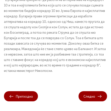
10 и тоа е најголемата битка која што се случува позади сцената
во моментов бидејќи коридор 10 во Јужна Европа е најисплатлив
Регулатива
коридор. Бугарија прави огромни притисоци да изработи
алтернатива на коридор 10, односно од Ниш, наместо пругата да
Отворени податоци
се спушта надолу кон Скопје и кон Солун, истата да оди источно
кон Босилеград, а потоа по реката Струма да се спушта низ
Бугарија и после тоа да се поврзува со Солун. Тоа е битката што
Контакт
позади завесата се случува во моментов. Доколку оваа битка се
реализира, Македонија ќе стане слепо црево на Балканот. И затоа
Контакт
се нервозни, затоа што ние им ја разбиваме таа стратегија, со тоа
што ставаме фокус на коридор кој што е економски најисплатлив
и кој што најприроден, во исто време го градиме и коридор 8”,
Изјава за пристапност
истакна министерот Николоски.
Со еден клик до сите услуги
Претходно
Следно