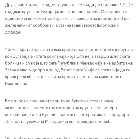
Друга работа, кај се видело тунел да се гради до половина? Да,ќе
Односи со јавност
градиме пруга кон Бугарија, но не по овој проект. Македонија е
единствена во моментов која има активности на коридорот 8 во
Канцеларија на портпарол
железничкиот сообраќај”, истакна министерот Николоски и
додаде:
Медија центар
“Компанијата која што го има проектирано третиот дел од пругата
кон Бугарија е истата компанија која што не ја заврши штипската
Отворена Влада
болница и со која што сега Република Македонија е на арбитража.
Затоа е многу добро што од Европската Унија се согласија да се
Отчетност
прави ревизија на цената и на проектот”, истакна министерот
Николоски.
Финансии
Во однос на прашањето зошто во бугарска страна нема
Сервисни информации
активности на проектот за изградба на пругата, министерот
потенцираше дека Бугарија работи на алтернатива на коридорот
10 и поставување на Македонија во незавидна положба.
Антикорупција
Организација и систематизација
“Бугарија има приоритет да работи на алтернатива на коридорот