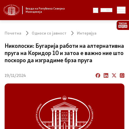
Влада на Република Северна
MK
Стратешки приоритети и програма
Македонија
Стратешки приоритети
Почетна
Односи со јавност
Интервјуа
Планови за реформски приоритети
Николоски: Бугарија работи на алтернативна
пруга на Коридор 10 и затоа е важно ние што
Завршени планови
поскоро да изградиме брза пруга
Стратешки план на Генералниот секретаријат
19/11/2024
Национални стратегии
Влада
Претседател на Владата