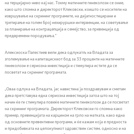
на терцијарно ниво кај нас. Токму матичните гинеколози се оние,
Односи со јавност
како што спомна и директорот Клековски, коишто се носители на
извршување на скрининг програмите, на дијагностицирани и
третирање на голем број нехируршки интервенции, на советување
Канцеларија на портпарол
за планирање на контрацепција и семејство, за превенција од
предвремени породувања.“
Медија центар
Алексиоска Папестиев вели дека одлукатљ на Владата за
Отворена Влада
зголемување на капитацискиот бод за 33 проценти на матичните
гинеколози е сериозна инвестиција и стимулира истите да се
посветат на скрининг програмата.
Отчетност
Финансии
„Оваа одлука на Владата, јас навистина ја поздравувам и сметам
дека претставува една сериозна инвестиција затоа што на тој
начин ќе ги стимулира повеќе матичните гинеколози да се посветат
Сервисни информации
на скрининг програмата. Директорот Клековски го спомна како
пример, превенцијата на карцином на грло на матката, како една
Антикорупција
од основните превентивни програми, и ќе кажам која е предноста
и придобивката на целокупниот здравствен систем, односно и на
Организација и систематизација