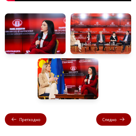
Претходно
Следно