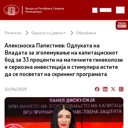
Влада на Република Северна
MK
Стратешки приоритети и програма
Македонија
Стратешки приоритети
Почетна
Односи со јавност
Обраќања
Планови за реформски приоритети
Алексиоска Папестиев: Одлуката на
Владата за зголемување на капитацискиот
Завршени планови
бод за 33 проценти на матичните гинеколози
е сериозна инвестиција и стимулира истите
Стратешки план на Генералниот секретаријат
да се посветат на скрининг програмата
Национални стратегии
10/04/2025
Влада
Претседател на Владата