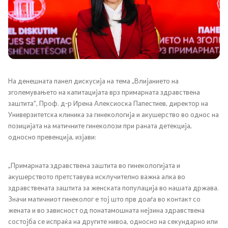
Канцеларија на Претседателот на Владата
Заменици на Претседателот на Владата
Состав на Владата
Министерства
На денешната панел дискусија на тема „Влијанието на
зголемувањето на капитацијата врз примарната здравствена
заштита“, Проф. д-р Ирена Алексиоска Папестиев, директор на
СОЗР
Универзитетска клиника за гинекологија и акушерство во однос на
позицијата на матичните гинеколози при раната детекција,
Комисии
односно превенција, изјави:
Органи во состав
„Примарната здравствена заштита во гинекологијата и
акушерството претставува исклучително важна алка во
Национални координатори
здравствената заштита за женската популација во нашата држава.
Значи матичниот гинеколог е тој што прв доаѓа во контакт со
Генерален Секретаријат
жената и во зависност од понатамошната нејзина здравствена
состојба се испраќа на другите нивоа, односно на секундарно или