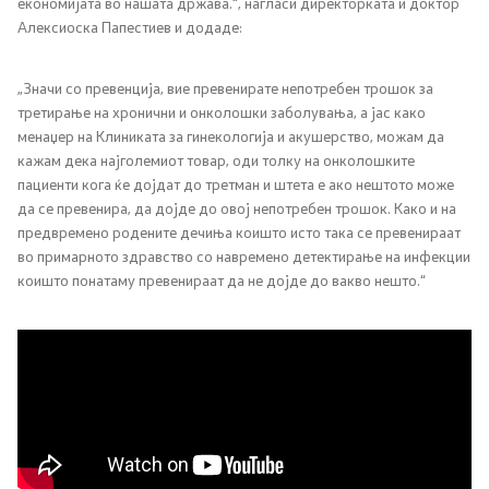
економијата во нашата држава.“, нагласи директорката и доктор
Алексиоска Папестиев и додаде:
Регулатива
„Значи со превенција, вие превенирате непотребен трошок за
Отворени податоци
третирање на хронични и онколошки заболувања, а јас како
менаџер на Клиниката за гинекологија и акушерство, можам да
кажам дека најголемиот товар, оди толку на онколошките
Контакт
пациенти кога ќе дојдат до третман и штета е ако нештото може
да се превенира, да дојде до овој непотребен трошок. Како и на
предвремено родените дечиња коишто исто така се превенираат
Контакт
во примарното здравство со навремено детектирање на инфекции
коишто понатаму превенираат да не дојде до вакво нешто.“
Изјава за пристапност
Со еден клик до сите услуги