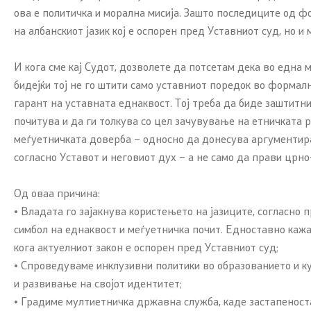
ова е политичка и морална мисија. Зашто последиците од 
на албанскиот јазик кој е оспорен пред Уставниот суд, но и
И кога сме кај Судот, дозволете да потсетам дека во една
бидејќи тој не го штити само уставниот поредок во формал
гарант на уставната еднаквост. Тој треба да биде заштитн
почитува и да ги толкува со цел зачувување на етничката 
меѓуетничката доверба – односно да донесува аргументиран
согласно Уставот и неговиот дух – а не само да прави црн
Од оваа причина:
• Владата го зајакнува користењето на јазиците, согласно 
симбол на еднаквост и меѓуетничка почит. Едноставно кажан
кога актуелниот закон е оспорен пред Уставниот суд;
• Спроведуваме инклузивни политики во образованието и к
и развивање на својот идентитет;
• Градиме мултиетничка државна служба, каде застапеноста