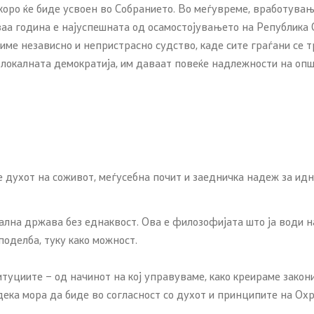
 скоро ќе биде усвоен во Собранието. Во меѓувреме, вработув
аа година е најуспешната од осамостојувањето на Република 
ме независно и непристрасно судство, каде сите граѓани се т
 локалната демократија, им даваат повеќе надлежности на опш
 духот на соживот, меѓусебна почит и заедничка надеж за идн
ална држава без еднаквост. Ова е филозофијата што ја води н
 поделба, туку како можност.
туциите – од начинот на кој управуваме, како креираме закони 
е дека мора да биде во согласност со духот и принципите на Ох