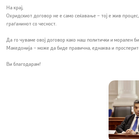
На крај,
Охридскиот договор не е само сеќавање – тој е жив процес,
граѓанинот со чесност.
Да го чуваме овој договор како наш политички и морален б
Македонија – може да биде правична, еднаква и просперит
Ви благодарам!