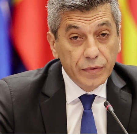
 состав
и координатори
 Секретаријат