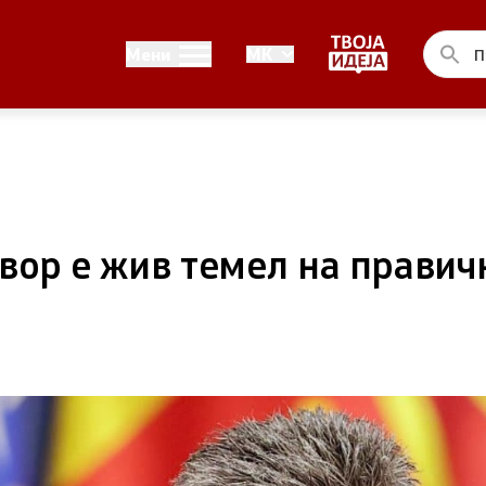
Односи со јавност
Мени
MK
ел на Владата
Канцеларија на портпарол
ја на Претседателот на
Медија центар
на Претседателот на
вор е жив темел на правич
 Владата
ства