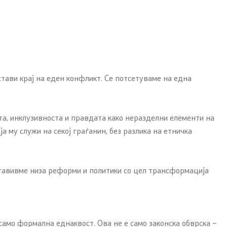
тави крај на еден конфликт. Се потсетуваме на една
та, инклузивноста и правдата како неразделни елементи на
 му служи на секој граѓанин, без разлика на етничка
ставивме низа реформи и политики со цел трансформација
само формална еднаквост. Ова не е само законска обврска –