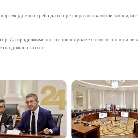
 кој секојдневно треба да се претвора во правични закони, ин
исер. Да продолжиме да го спроведуваме со посветеност и визи
етна држава за сите.