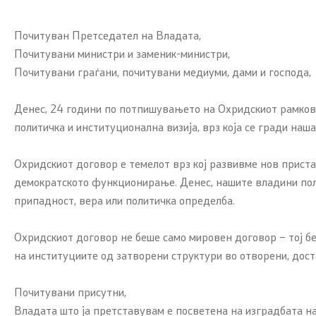
Почитуван Претседател на Владата,
Почитувани министри и заменик-министри,
Почитувани граѓани, почитувани медиуми, дами и господа,
Денес, 24 години по потпишувањето на Охридскиот рамковен
политичка и институционална визија, врз која се гради наш
Охридскиот договор е темелот врз кој развивме нов приста
демократското функционирање. Денес, нашите владини полит
припадност, вера или политичка определба.
Охридскиот договор не беше само мировен договор – тој б
на институциите од затворени структури во отворени, дос
Почитувани присутни,
Владата што ја претставувам е посветена на изградбата на