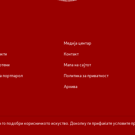
Медија центар
акти
Контакт
отени
Мапа на сајтот
а портпарол
Политика за приватност
Архива
а го подобри корисничкото искуство. Доколку ги прифаќате условите пр