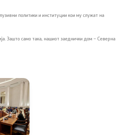
клузивни политики и институции кои му служат на
ја. Зашто само така, нашиот заеднички дом – Северна