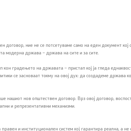
 договор, ние не се потсетуваме само на еден документ кој с
ата модерна држава – држава на сите и за сите.
п кон градењето на државата – пристап кој ја гледа еднаквос
ики се засноваат токму на овој дух: да создадеме држава која
еше нашиот нов општествен договор. Врз овој договор, воспо
тапни и репрезентативни механизми.
 правен и институционален систем кој гарантира реална, а не 