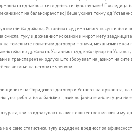
формалната еднаквост сите денес ги чувствуваме! Последица 
 механизмот на балансирачот кој беше укинат токму од Уставни
 мултиетничка држава, Уставниот суд има многу посуптилна и п
на смисла, туку и државниот кохезион и мирот меѓу заедниците
ик на темелните политички договори – значи, механизмите кои
рамнотежа во државата. Уставниот суд, како чувар на Уставот
и и транспарентни одлуки што зборуваат на јазикот на сите 
о-бело читање на неговите членови.
принципите на Охридскиот договор и Уставот на државата, на 
о: употребата на албанскиот јазик во јавните институции не е
ултурата, кои го одразуваат нашиот општествен мозаик и му д
 не е само статистика, туку додадена вредност за ефикасноста