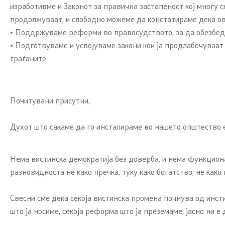
изработивме и Законот за правична застапеност кој многу
продолжуваат, и слободно можеме да констатираме дека ов
• Поддржуваме реформи во правосудството, за да обезбеди
• Подготвуваме и усвојуваме закони кои ја продлабочуваат
граѓаните.
Почитувани присутни,
Духот што сакаме да го инсталираме во нашето општество е
Нема вистинска демократија без доверба, и нема функцион
разновидноста не како пречка, туку како богатство; не како
Свесни сме дека секоја вистинска промена почнува од инсти
што ја носиме, секоја реформа што ја преземаме, јасно ни 