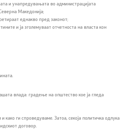
ањата и унапредувањата во администрацијата
Северна Македонија;
ретираат еднакво пред законот;
тините и ја зголемуваат отчетноста на власта кон
ината.
ашата влада: градење на општество кое ја гледа
и како ги спроведуваме. Затоа, секоја политичка одлука
ридскиот договор.