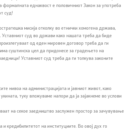
на формалната еднаквост е половичниот Закон за употреба
от суд!
остратешка мисија отколку во етнички хомогена држава,
. Уставниот суд во држави како нашата треба да биде
 произлегуваат од еден мировен договор треба да ги
, има суштинска цел да придонесе за градењето на
заедници! Уставниот суд треба да ги толкува законите
сите нивоа на администрацијата и јавниот живот, како
 укината, туку вложуваме напори да ја зајакнеме во услови
аваат на секое заедништво заслужен простор за зачувување
 и кредибилитетот на институциите. Во овој дух го