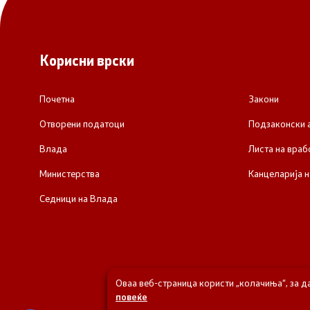
Корисни врски
Почетна
Закони
Отворени податоци
Подзаконски 
Влада
Листа на враб
Министерства
Канцеларија н
Седници на Влада
Оваа веб-страница користи „колачиња“, за д
повеќе