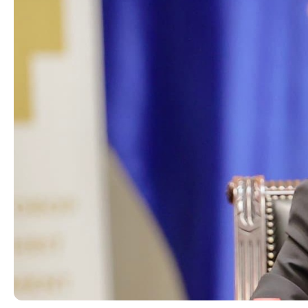
Органи во
Националн
Генерален
Контакт
Контакт
Изјава за пристапност