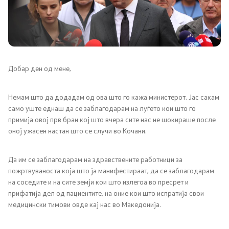
Канцеларија на Претседателот на Владата
Заменици на Претседателот на Владата
Состав на Владата
Добар ден од мене,
Министерства
Немам што да додадам од ова што го кажа министерот. Јас сакам
СОЗР
само уште еднаш да се заблагодарам на луѓето кои што го
примија овој прв бран кој што вчера сите нас не шокираше после
оној ужасен настан што се случи во Кочани.
Комисии
Органи во состав
Да им се заблагодарам на здравствените работници за
пожртвуваноста која што ја манифестираат, да се заблагодарам
на соседите и на сите земји кои што излегоа во пресрет и
Национални координатори
прифатија дел од пациентите, на оние кои што испратија свои
медицински тимови овде кај нас во Македонија.
Генерален Секретаријат