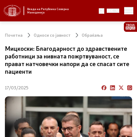
Влада на Република Северна
MK
Стратешки приоритети и програма
Македонија
Стратешки приоритети
Почетна
Односи со јавност
Обраќања
Планови за реформски приоритети
Мицкоски: Благодарност до здравствените
работници за нивната пожртвуваност, се
Завршени планови
прават натчовечки напори да се спасат сите
пациенти
Стратешки план на Генералниот секретаријат
17/03/2025
Национални стратегии
Влада
Претседател на Владата