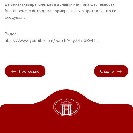
да се канализира, сметка за донации итн. Така што јавноста
благовремено ќе биде информирана за чекорите кои што ќе
Регулатива
следуваат.
Отворени податоци
Видео:
https://www.youtube.com/watch?v=y27BJ6RwLfc
Контакт
Контакт
Претходно
Следно
Изјава за пристапност
Со еден клик до сите услуги