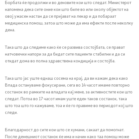
Борбата ќе продолжи и во деновите кои што следат. Министерот
Односи со јавност
напомена дека сите оние кои што биле во или околу објектот на
овој ужасен настан да се пријават на лекар и да побараат
медицинска помош, затоа што може да има ефекти после неколку
Канцеларија на портпарол
дена.
Медија центар
Така што да следиме како ќе се развива состојбата, се прават
натчовечки напори за да бидат сите пациенти стабилни и да си
Отворена Влада
отидат дома во полна здравствена кондиција и состојба.
Отчетност
Така што јас уште еднаш сосема на крај, да ви кажам дека како
Влада остануваме фокусирани, сега во 14 часот имаме повторно
состанок во рамките на владата кај мене, за активностите кои што
Финансии
следат. Потоа во 17 часот имам уште еден таков состанок, така
што тоа што го кажуваме, тоа и ќе го правиме во периодот кој што
Сервисни информации
следи.
Антикорупција
Благодарност до сите кои што се хумани, сакаат да помогнат.
После денешниот состанок ќе има и начин како таа помош може
Организација и систематизација