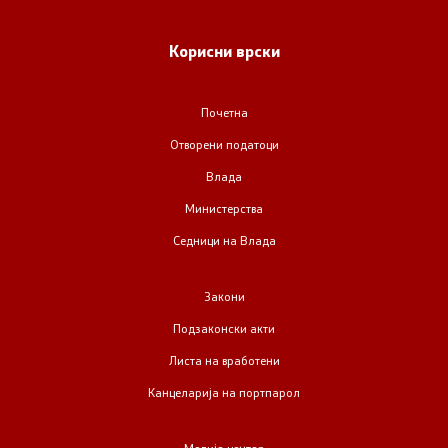
Корисни врски
Почетна
Отворени податоци
Влада
Министерства
Седници на Влада
Закони
Подзаконски акти
Листа на вработени
Канцеларија на портпарол
Медија центар