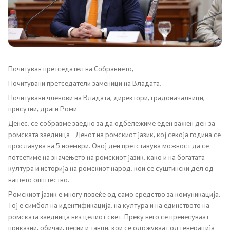
Канцеларија на Претседателот на Владата
Заменици на Претседателот на Владата
Состав на Владата
Почитуван претседател на Собранието,
Министерства
Почитувани претседатели заменици на Владата,
Почитувани членови на Владата, директори, градоначалници,
СОЗР
присутни, драги Роми
Денес, се собравме заедно за да одбележиме еден важен ден за
Комисии
ромската заедница– Денот на ромскиот јазик, кој секоја година се
прославува на 5 ноември. Овој ден претставува можност да се
потсетиме на значењето на ромскиот јазик, како и на богатата
Органи во состав
култура и историја на ромскиот народ, кои се суштински дел од
нашето општество.
Национални координатори
Ромскиот јазик е многу повеќе од само средство за комуникација.
Тој е симбол на идентификација, на култура и на единството на
Генерален Секретаријат
ромската заедница низ целиот свет. Преку него се пренесуваат
приказни, обичаи, песни и танци, кои се одржуваат од генерација