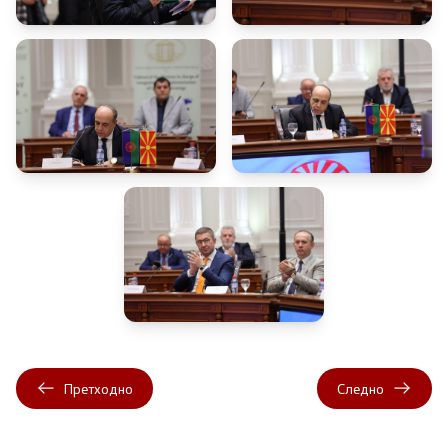
Претходно
Следно