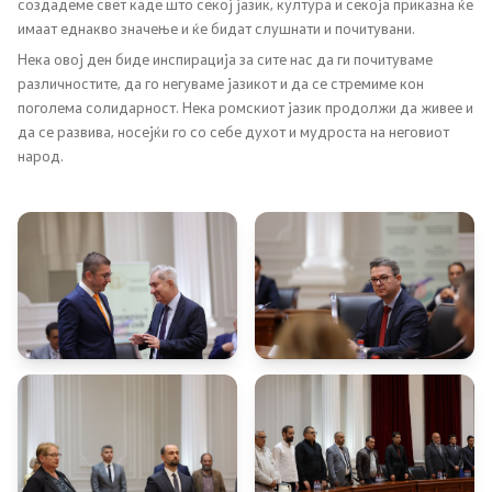
создадеме свет каде што секој јазик, култура и секоја приказна ќе
имаат еднакво значење и ќе бидат слушнати и почитувани.
Нека овој ден биде инспирација за сите нас да ги почитуваме
различностите, да го негуваме јазикот и да се стремиме кон
поголема солидарност. Нека ромскиот јазик продолжи да живее и
да се развива, носејќи го со себе духот и мудроста на неговиот
народ.