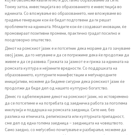
Токму затоа, инвестицијата во образованието е инвестиција во
иднината. Со вложување во образованието, ние вложуваме во
Регулатива
градење генерации кои ќе бидат подготвени да ги решат
проблемите на иднината. Младите кои ќе создаваат иновации, ќе
Отворени податоци
промовираат позитивни промени, практично градат посилно и
поодговорно општество.
Денот на ромскиот јазик е и потсетник дека мораме да го зачуваме
Контакт
овој јазик, да го негуваме и да се погрижиме дека ќе продолжи да
живее и да се развива. Грижата за јазикот е и грижа за иднината на
Контакт
ромската култура и нејзините вредности. Со поддршката на
образованието, културните манифестации и меѓународните
Изјава за пристапност
иницијативи, можеме да бидеме сигурни дека ромскиот јазик ќе
продолжи да биде дел од нашето културно богатство.
Денес го одбележуваме денот на ромскиот јазик, но истовремено
да се потсетиме и на потребата од заедничка работа за поголема
инклузија и поддршка на ромската заедница. Сите ние, без
Со еден клик до сите услуги
разлика на етничката, религиозната или културната припадност,
сме дел од една голема заедница – заедницата на човештвото.
Само заедно, со меѓусебно почитување и разбирање, можеме да