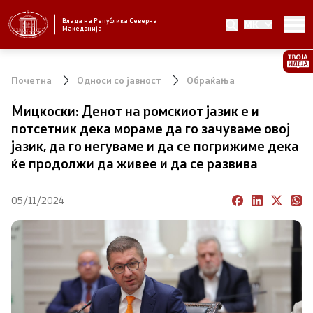
Влада на Република Северна
MK
Стратешки приоритети и програма
Македонија
Стратешки приоритети
Почетна
Односи со јавност
Обраќања
Планови за реформски приоритети
Мицкоски: Денот на ромскиот јазик е и
потсетник дека мораме да го зачуваме овој
Завршени планови
јазик, да го негуваме и да се погрижиме дека
ќе продолжи да живее и да се развива
Стратешки план на Генералниот секретаријат
05/11/2024
Национални стратегии
Влада
Претседател на Владата