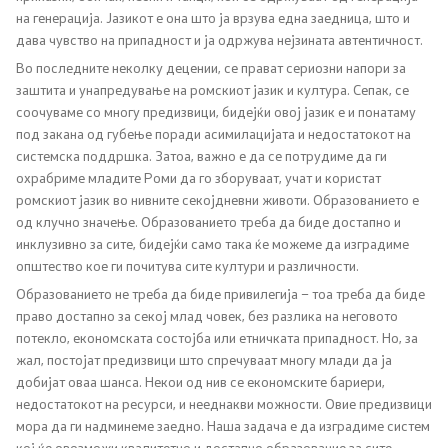
на генерација. Јазикот е она што ја врзува една заедница, што и
Односи со јавност
дава чувство на припадност и ја одржува нејзината автентичност.
Во последните неколку децении, се прават сериозни напори за
Канцеларија на портпарол
заштита и унапредување на ромскиот јазик и култура. Сепак, се
соочуваме со многу предизвици, бидејќи овој јазик е и понатаму
Медија центар
под закана од губење поради асимилацијата и недостатокот на
системска поддршка. Затоа, важно е да се потрудиме да ги
охрабриме младите Роми да го зборуваат, учат и користат
Отворена Влада
ромскиот јазик во нивните секојдневни животи. Образованието е
од клучно значење. Образованието треба да биде достапно и
инклузивно за сите, бидејќи само така ќе можеме да изградиме
Отчетност
општество кое ги почитува сите култури и различности.
Образованието не треба да биде привилегија – тоа треба да биде
Финансии
право достапно за секој млад човек, без разлика на неговото
потекло, економската состојба или етничката припадност. Но, за
Сервисни информации
жал, постојат предизвици што спречуваат многу млади да ја
добијат оваа шанса. Некои од нив се економските бариери,
Антикорупција
недостатокот на ресурси, и нееднакви можности. Овие предизвици
мора да ги надминеме заедно. Наша задача е да изградиме систем
Организација и систематизација
кој ќе овозможи квалитетно и достапно образование за сите.