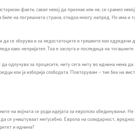
 историски факти, сакал некој да признае или не, се срамел нек
биле на погрешната страна, отидоа многу напред. Но има и такв
ли да се зборува и за недостатоците и грешките кои одредени 
гледа како непријател. Тоа е заслуга и последица на тогашнит
ат да одлучува за процесите, ниту сега ниту во иднина нема да
едци кои ја изборија слободата. Повторувам – тие беа на вис
ите на војната се роди идејата за европско обединување. Не к
да се уништуваат меѓусебно. Европа на солидарност, вредност
еритет и иднина?