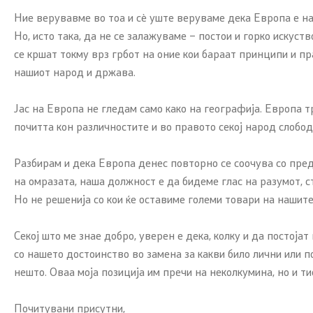
Ние верувавме во тоа и сè уште веруваме дека Европа е на
Но, исто така, да не се залажуваме – постои и горко искус
се кршат токму врз грбот на оние кои бараат принципи и 
нашиот народ и држава.
Јас на Европа не гледам само како на географија. Европа 
почитта кон различностите и во правото секој народ слобод
Разбирам и дека Европа денес повторно се соочува со преди
на омразата, наша должност е да бидеме глас на разумот, 
Но не решенија со кои ќе оставиме големи товари на нашите
Секој што ме знае добро, уверен е дека, колку и да посто
со нашето достоинство во замена за какви било лични или 
нешто. Оваа моја позиција им пречи на неколкумина, но и т
Почитувани присутни,