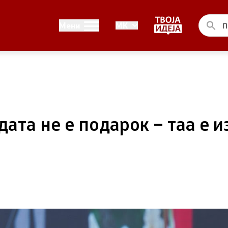
Односи со јавност
Мени
MK
ел на Владата
Канцеларија на портпарол
ја на Претседателот на
Медија центар
на Претседателот на
ата не е подарок – таа е и
 Владата
ства