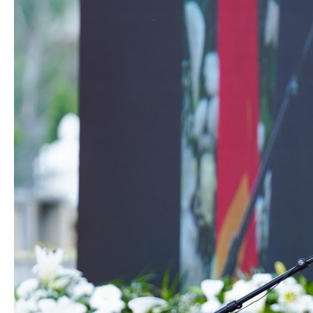
Органи во
Националн
Генерален
Контакт
Контакт
Изјава за пристапност