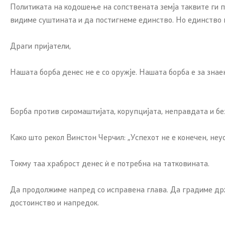
Политиката на кодошење на сопствената земја таквите ги пра
видиме суштината и да постигнеме единство. Но единство 
Драги пријатели,
Нашата борба денес не е со оружје. Нашата борба е за знаењ
Борба против сиромаштијата, корупцијата, неправдата и бе
Како што рекол Винстон Черчил: „Успехот не е конечен, не
Токму таа храброст денес ѝ е потребна на татковината.
Да продолжиме напред со исправена глава. Да градиме држа
достоинство и напредок.