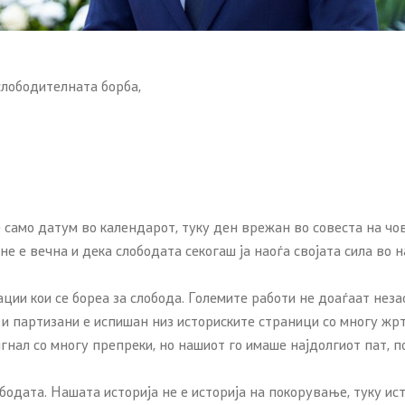
лободителната борба,
е само датум во календарот, туку ден врежан во совеста на ч
е е вечна и дека слободата секогаш ја наоѓа својата сила во 
ации кои се бореа за слобода. Големите работи не доаѓаат неза
 и партизани е испишан низ историските страници со многу жрт
гнал со многу препреки, но нашиот го имаше најдолгиот пат, п
дата. Нашата историја не е историја на покорување, туку истор