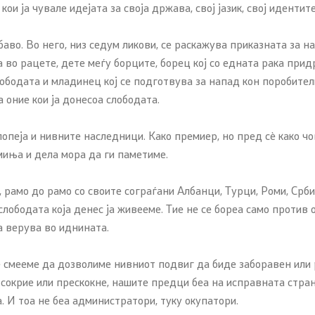
ои ја чувале идејата за своја држава, свој јазик, свој идентит
во. Во него, низ седум ликови, се раскажува приказната за на
 во рацете, дете меѓу борците, борец кој со едната рака при
лободата и младинец кој се подготвува за напад кон поробите
а оние кои ја донесоа слободата.
опеја и нивните наследници. Како премиер, но пред сè како чо
миња и дела мора да ги паметиме.
 рамо до рамо со своите сограѓани Албанци, Турци, Роми, Срби
слободата која денес ја живееме. Тие не се бореа само против 
да верува во иднината.
е смееме да дозволиме нивниот подвиг да биде заборавен или 
го сокрие или прескокне, нашите предци беа на исправната стра
а. И тоа не беа администратори, туку окупатори.