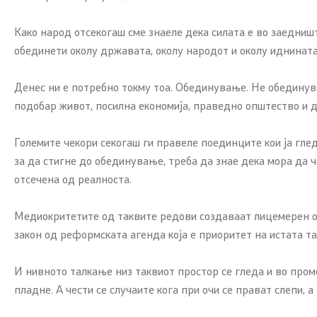
Како народ отсекогаш сме знаеле дека силата е во заедништ
обединети околу државата, околу народот и околу иднината
Денес ни е потребно токму тоа. Обединување. Не обединувањ
подобар живот, посилна економија, праведно општество и д
Големите чекори секогаш ги правеле поединците кои ја гле
за да стигне до обединување, треба да знае дека мора да ч
отсечена од реалноста.
Медиокритетите од таквите редови создаваат лицемерен отсј
закон од реформската агенда која е приоритет на истата та
И нивното талкање низ таквиот простор се гледа и во пром
пладне. А чести се случаите кога при очи се прават слепи, а