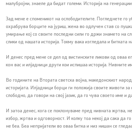
малубројни, знаеле да бидат големи. Историја на генерации к
Зад мене е споменикот на ослободителите. Погледнете го уба
охрабрува борците на јуриш, жена во одлучен став со пушка
умирање кој со своите последни сили го држи знамето на с
слики од нашата историја. Токму вака изгледала и битката н
И денес пред мене се дел од вистинските ликови од оваа еп
кон вас и илјадници други кои испишаа историја. Нивните и
Во годините на Втората светска војна, македонскиот народ,
историјата. Илјадници борци ги положија своите животи за 
слободно, да говори на свој јазик, да го чува своето име и 
И затоа денес, кога се поклонуваме пред нивната жртва, н
избор, жртва и одговорност. И колку тоа некој да сака да 
не беа. Беа непријатели во оваа битка и низ нишан се гледа