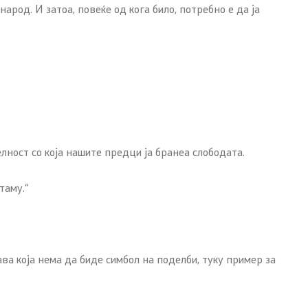
арод. И затоа, повеќе од кога било, потребно е да ја
лност со која нашите предци ја бранеа слободата.
таму.“
а која нема да биде симбол на поделби, туку пример за