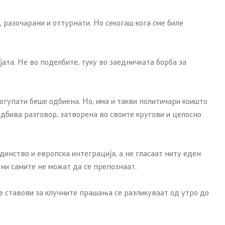
 разочарани и оттурнати. Но секогаш кога сме биле
ата. Не во поделбите, туку во заедничката борба за
огупати беше одбиена. Но, има и такви политичари коишто
 одбива разговор, затворена во своите кругови и целосно
динство и европска интеграција, а не гласаат ниту еден
 ни самите не можат да се препознаат.
е ставови за клучните прашања се разликуваат од утро до