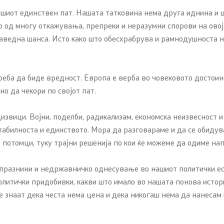
шиот единствен пат. Нашата татковина нема друга иднина и ш
тво од многу откажувања, препреки и неразумни спорови на ово
праведна шанса. Исто како што обесхрабрува и рамнодушноста 
треба да биде вредност. Европа е верба во човековото достоин
но да чекори по својот пат.
звици. Војни, поделби, радикализам, економска неизвесност и 
стабилноста и единството. Мора да разговараме и да се обидув
 потомци, туку трајни решенија по кои ќе можеме да одиме на
јат празнини и недржавничко однесување во нашиот политички е
политички придобивки, какви што имало во нашата понова истор
ие знаат дека честа нема цена и дека никогаш нема да нанесам