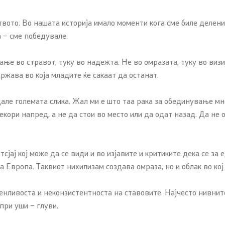
вото. Во нашата историја имало моменти кога сме биле делени,
 – сме победувале.
е во стравот, туку во надежта. Не во омразата, туку во визиј
ржава во која младите ќе сакаат да останат.
дале големата слика. Жал ми е што таа рака за обединување мн
екори напред, а не да стои во место или да одат назад. Да не
ај кој може да се види и во изјавите и критиките дека се за е
а Европа. Таквиот нихилизам создава омраза, но и облак во кој
енливоста и неконзистентноста на ставовите. Најчесто нивнит
 при уши – глуви.