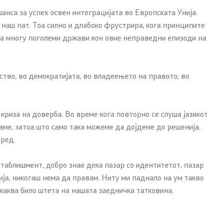
анса за успех освен интеграцијата во Европската Унија.
ј наш пат. Тоа силно и длабоко фрустрира, кога принципите
на многу поголеми држави кон овие неправедни епизоди на
ство, во демократијата, во владеењето на правото, во
криза на доверба. Во време кога повторно се слуша јазикот
аме, затоа што само така можеме да дојдеме до решенија.
пред.
стаблишмент, добро знае дека пазар со идентитетот, пазар
ија, никогаш нема да правам. Ниту ми паднало на ум такво
 каква било штета на нашата заедничка татковина.