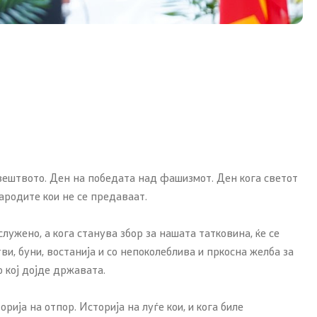
овештвото. Ден на победата над фашизмот. Ден кога светот
народите кои не се предаваат.
служено, а кога станува збор за нашата татковина, ќе се
ви, буни, востанија и со непоколеблива и пркосна желба за
о кој дојде државата.
ија на отпор. Историја на луѓе кои, и кога биле