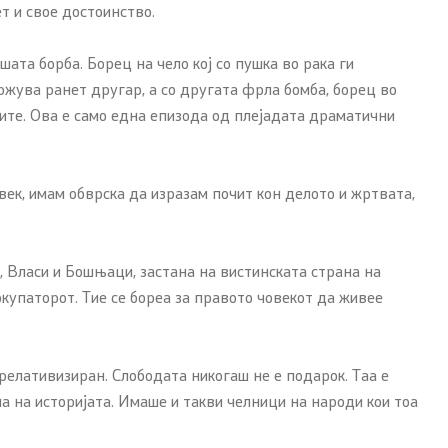
ет и свое достоинство.
шата борба. Борец на чело кој со пушка во рака ги
држува ранет другар, а со другата фрла бомба, борец во
лите. Ова е само една епизода од плејадата драматични
век, имам обврска да изразам почит кон делото и жртвата,
, Власи и Бошњаци, застана на вистинската страна на
окупаторот. Тие се бореа за правото човекот да живее
релативизиран. Слободата никогаш не е подарок. Таа е
на на историјата. Имаше и такви челници на народи кои тоа