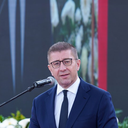
 состав
и координатори
 Секретаријат