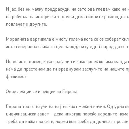
И јас, без ни малку предрасуди, на сето ова гледам како на
не робуваа на историските дамки дека нивните раководства 
повлечат и другите.
Моралната вертикала е многу голема кога ќе се соберат си
иста генерална слика за цел народ, ниту еден народ да се 
Но во исто време, како граѓанин и како човек кој има манд
нема да престанам да ги вреднувам заслугите на нашите пр
фашизмот.
Овие лекции се и лекции за Европа.
Европа тоа го научи на најтешкиот можен начин. Од урнатин
цивилизациски завет – дека никогаш повеќе народите нема 
треба да важат за сите, норми кои треба да донесат просп