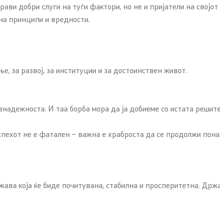
ви добри слуги на туѓи фактори, но не и пријатели на својот н
на принципи и вредности.
е, за развој, за институции и за достоинствен живот.
знадежноста. И таа борба мора да ја добиеме со истата решите
успехот не е фатален – важна е храброста да се продолжи пона
ва која ќе биде почитувана, стабилна и просперитетна. Држав