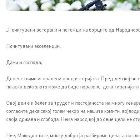
„Почитувани ветерани и потомци на борците од Народноос
Почитувани екселенции,
Дами и господа,
Денес стоиме исправени пред историјата. Пред ден кој не 
покажа дека злото може да биде поразено, дека тиранијата н
Овој ден е и белег за трудот и постојаноста на многу генер
согласите дека секој голем чекор на нашите комити, војводи
своја држава и слобода. Нема народ кој до овие цели не сти
Ние, Македонците, многу добро ја разбираме цената на слобо