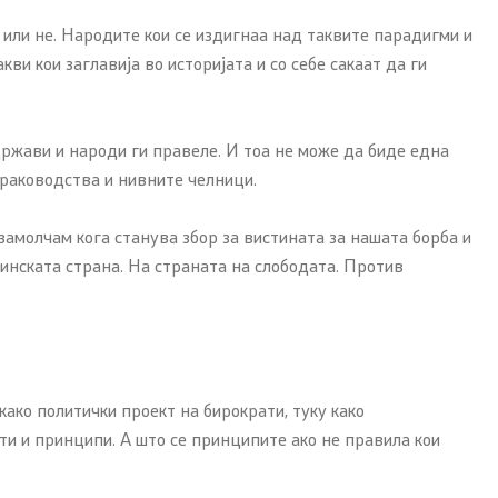
ој или не. Народите кои се издигнаа над таквите парадигми и
и кои заглавија во историјата и со себе сакаат да ги
држави и народи ги правеле. И тоа не може да биде една
е раководства и нивните челници.
 замолчам кога станува збор за вистината за нашата борба и
тинската страна. На страната на слободата. Против
ако политички проект на бирократи, туку како
и и принципи. А што се принципите ако не правила кои