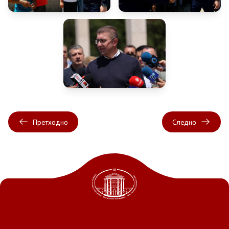
Претходно
Следно