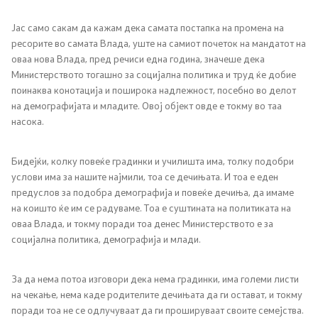
Односи со јавност
Јас само сакам да кажам дека самата постапка на промена на
ресорите во самата Влада, уште на самиот почеток на мандатот на
Канцеларија на портпарол
оваа нова Влада, пред речиси една година, значеше дека
Министерството тогашно за социјална политика и труд ќе добие
поинаква конотација и поширока надлежност, посебно во делот
Медија центар
на демографијата и младите. Овој објект овде е токму во таа
насока.
Отворена Влада
Бидејќи, колку повеќе градинки и училишта има, толку подобри
Отчетност
услови има за нашите најмили, тоа се дечињата. И тоа е еден
предуслов за подобра демографија и повеќе дечиња, да имаме
на коишто ќе им се радуваме. Тоа е суштината на политиката на
Финансии
оваа Влада, и токму поради тоа денес Министерството е за
социјална политика, демографија и млади.
Сервисни информации
За да нема потоа изговори дека нема градинки, има големи листи
Антикорупција
на чекање, нема каде родителите дечињата да ги остават, и токму
поради тоа не се одлучуваат да ги прошируваат своите семејства.
Организација и систематизација