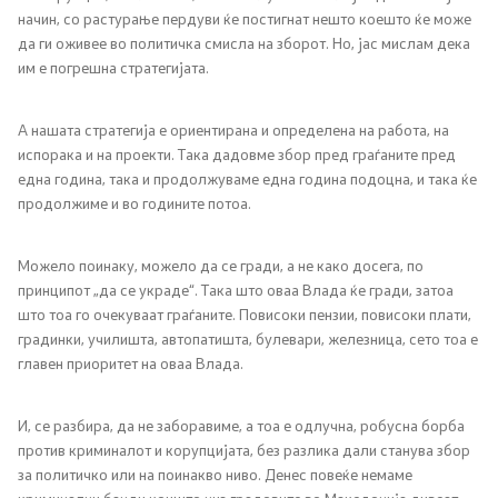
начин, со растурање пердуви ќе постигнат нешто коешто ќе може
да ги оживее во политичка смисла на зборот. Но, јас мислам дека
им е погрешна стратегијата.
А нашата стратегија е ориентирана и определена на работа, на
испорака и на проекти. Така дадовме збор пред граѓаните пред
една година, така и продолжуваме една година подоцна, и така ќе
продолжиме и во годините потоа.
Можело поинаку, можело да се гради, а не како досега, по
принципот „да се украде“. Така што оваа Влада ќе гради, затоа
што тоа го очекуваат граѓаните. Повисоки пензии, повисоки плати,
градинки, училишта, автопатишта, булевари, железница, сето тоа е
главен приоритет на оваа Влада.
И, се разбира, да не заборавиме, а тоа е одлучна, робусна борба
против криминалот и корупцијата, без разлика дали станува збор
за политичко или на поинакво ниво. Денес повеќе немаме