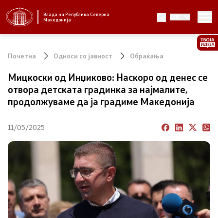
Влада на Република Северна
MK
Стратешки приоритети и програма
Македонија
Стратешки приоритети
Почетна
Односи со јавност
Обраќања
Планови за реформски приоритети
Мицкоски од Инџиково: Наскоро од денес се
отвора детската градинка за најмалите,
Завршени планови
продолжуваме да ја градиме Македонија
Стратешки план на Генералниот секретаријат
11/05/2025
Национални стратегии
Влада
Претседател на Владата