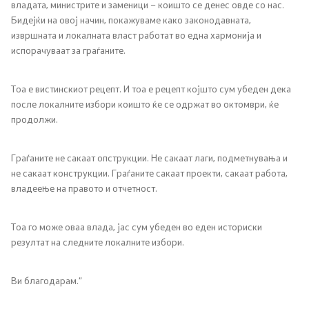
владата, министрите и заменици – коишто се денес овде со нас.
Бидејќи на овој начин, покажуваме како законодавната,
извршната и локалната власт работат во една хармонија и
испорачуваат за граѓаните.
Тоа е вистинскиот рецепт. И тоа е рецепт којшто сум убеден дека
после локалните избори коишто ќе се одржат во октомври, ќе
продолжи.
Граѓаните не сакаат опструкции. Не сакаат лаги, подметнувања и
не сакаат конструкции. Граѓаните сакаат проекти, сакаат работа,
владеење на правото и отчетност.
Тоа го може оваа влада, јас сум убеден во еден историски
резултат на следните локалните избори.
Ви благодарам.“