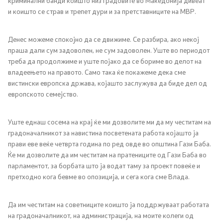
криминални банди коишто низ градовите во Македонија дивеат
и коишто се страв и трепет дури и за претставниците на МВР.
Денес можеме спокојно да се движиме. Се разбира, ако некој
праша дали сум задоволен, не сум задоволен. Уште во периодот
треба да продолжиме и уште појако да се бориме во делот на
владеењето на правото. Само така ќе покажеме дека сме
вистински европска држава, којашто заслужува да биде дел од
европското семејство.
Уште еднаш сосема на крај ќе ми дозволите ми да му честитам на
градоначалникот за навистина посветената работа којашто ја
прави еве веќе четврта година по ред овде во општина Гази Баба.
Ќе ми дозволите да им честитам на пратениците од Гази Баба во
парламентот, за борбата што ја водат таму за проект повеќе и
претходно кога бевме во опозиција, и сега кога сме Влада.
Да им честитам на советниците коишто ја поддржуваат работата
на градоначалникот, на администрација, на моите колеги од