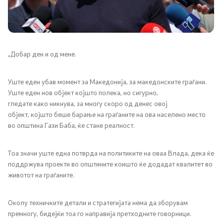
Канцеларија на Претседателот на Владата
Заменици на Претседателот на Владата
Состав на Владата
„Добар ден и од мене.
Министерства
Уште еден убав момент за Македонија, за македонските граѓани.
Уште еден нов објект којшто полека, но сигурно,
СОЗР
гледате како никнува, за многу скоро од денес овој
објект, којшто беше барање на граѓаните на ова населено место
во општина Гази Баба, ќе стане реалност.
Комисии
Органи во состав
Тоа значи уште една потврда на политиките на оваа Влада, дека ќе
поддржува проекти во општините коишто ќе додадат квалитет во
животот на граѓаните.
Национални координатори
Генерален Секретаријат
Околу техничките детали и стратегијата нема да зборувам
премногу, бидејќи тоа го направија претходните говорници.