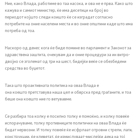
Ние, како Влада, работиме во таа насока, и ова не е прва. Како што
кажува и самиот министер, ќе има десетици на број во
Регулатива
периодот којшто следи коишто ќе се изградат согласно
потребите на оние населени места и во оние општини каде што има
Отворени податоци
потреба од тоа.
Наскоро од денес кога ќе биде помине во парламент и Законот за
Контакт
здравствена заштита, очекувам да и оние процедури за ин витро-
двојно се зголемат од три на шест, бидејќи веќе се обезбедени
Контакт
средства во буџетот.
Изјава за пристапност
Така што проактивната политика на оваа Влада е
она коешто претставува наша цел и обврска пред граѓаните, и тоа
беше она коешто ние го ветувавме.
Се разбира тоа колку е посилно толку е помоќно, и колку повеќе
Со еден клик до сите услуги
испорачуваме, толку противниците политички на оваа Влада ќе
бидат нервозни. И толку повеќе ќе исфрлаат отровни стрели, лаги,
конструкции, ќе клеветат, ќе измислуваат-мислејќи дека на тој