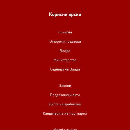
Корисни врски
Почетна
Отворени податоци
Влада
Министерства
Седници на Влада
Закони
Подзаконски акти
Листа на вработени
Канцеларија на портпарол
Медија центар