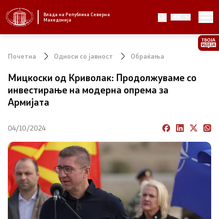
Влада на Република Северна
MK
Стратешки приоритети и програма
Македонија
Стратешки приоритети
Почетна
Односи со јавност
Обраќања
Планови за реформски приоритети
Мицкоски од Криволак: Продолжуваме со
инвестирање на модерна опрема за
Завршени планови
Армијата
Стратешки план на Генералниот секретаријат
04/10/2024
Национални стратегии
Влада
Претседател на Владата