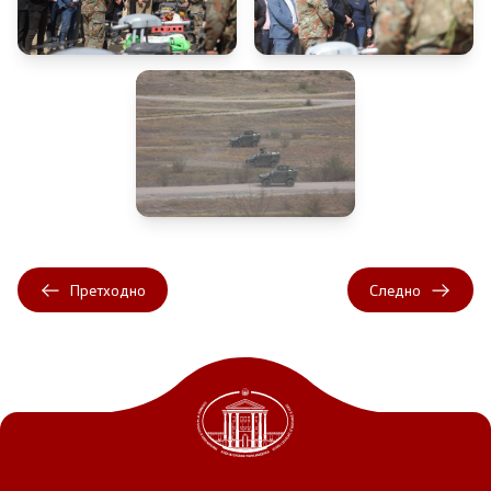
Претходно
Следно