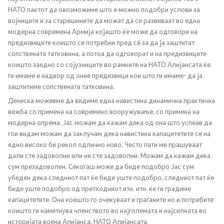
НАТО пактот да овозможиме што е можно подобри услови за
Односи со јавност
војниците и за старешините да можат да се развиваат во една
модерна современа Армија којашто ќе може да одговори на
Канцеларија на портпарол
предизвиците коишто се потребни пред сѐ за да ја заштитат
сопствената татковина, а потоа да одговорат и на предизвиците
Медија центар
коишто заедно со сојузниците во рамките на НАТО Алијансата ќе
ги имаме и надвор од оние предизвици кои што ги имаме- да ја
заштитиме сопствената татковина.
Отворена Влада
Денеска можевме да видиме една навистина динамична практична
вежба со примена на современо вооружување, со примена на
модерна опрема. Јас можам да кажам дека од она што успеав да
Отчетност
гои видам можам да заклучам дека навистина капацитетите се на
едно високо би рекол одлично ново. Често пати ме прашуваат
Финансии
дали сте задоволни или не сте задоволни. Можам да кажам дека
сум презадоволен. Секогаш може да биде подобро Јас сум
Сервисни информации
убеден дека следниот пат ќе биде уште подобро, следниот пат ќе
биде уште подобро од претходниот итн. итн. ќе ги градиме
Антикорупција
капацитетите. Она коешто го очекуваат и граѓаните но и потребите
коишто ги наметнува членството во најголемата и најсилната во
историјата воена Алијанса, НАТО Алијансата.
Организација и систематизација