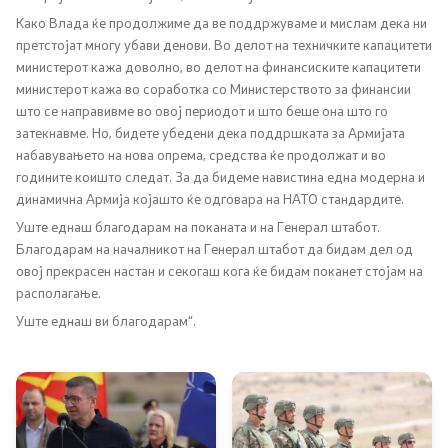
Како Влада ќе продолжиме да ве поддржуваме и мислам дека ни
претстојат многу убави денови. Во делот на техничките капацитети
Регулатива
министерот кажа доволно, во делот на финансиските капацитети
министерот кажа во соработка со Министерството за финансии
Отворени податоци
што се направивме во овој периодот и што беше она што го
затекнавме. Но, бидете убедени дека поддршката за Армијата
набавувањето на нова опрема, средства ќе продолжат и во
Контакт
годините коишто следат. За да бидеме навистина една модерна и
динамична Армија којашто ќе одговара на НАТО стандардите.
Контакт
Уште еднаш благодарам на поканата и на Генерал штабот.
Благодарам на началникот на Генерал штабот да бидам дел од
Изјава за пристапност
овој прекрасен настан и секогаш кога ќе бидам поканет стојам на
располагање.
Уште еднаш ви благодарам“.
Со еден клик до сите услуги