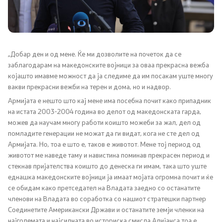
Канцеларија на Претседателот на Владата
Заменици на Претседателот на Владата
Состав на Владата
„Добар ден и од мене. Ќе ми дозволите на почеток да се
заблагодарам на македонските војници за оваа прекрасна вежба
којашто имавме можност да ја следиме да им посакам уште многу
Министерства
вакви прекрасни вежби на терен и дома, но и надвор.
Армијата е нешто што кај мене има посебна почит како припадник
СОЗР
на истата 2003-2004 година во делот од македонската гарда,
можев да научам многу работи коишто можеби за жал, дел од
Комисии
помладите генерации не можат да ги видат, кога не сте дел од
Армијата. Но, тоа е што е, таков е животот. Мене тој период од
Органи во состав
животот ме наведе таму и навистина поминав прекрасен период и
стекнав пријателства коишто до денеска ги имам, така што уште
еднашка македонските војници ја имаат мојата огромна почит и ќе
Национални координатори
се обидам како претседател на Владата заедно со останатите
членови на Владата во соработка со нашиот стратешки партнер
Генерален Секретаријат
Соединетите Американски Држави и останатите земји членки на
најголемата и најсилната во историска смисла Алијанса тоа е