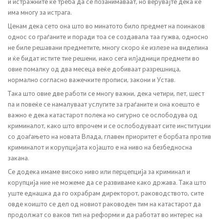
и истражните ќе треба да се позанимаваат, но верувајте дека ќе
има многу за истрага.
Односи со јавност
Ценам дека сето она што во минатото било предмет на поинаков
однос со граѓаните и поради тоа се создавала таа гужва, односно
Канцеларија на портпарол
не биле решавани предметите, многу скоро ќе излезе на виделина
и ќе бидат истите тие решени, иако сега илјадници предмети во
Медија центар
овие помалку од два месеца веќе добиваат разрешница,
нормално согласно важечките прописи, закони и Устав.
Така што овие две работи се многу важни, дека четири, пет, шест
Отворена Влада
па и повеќе се намалуваат услугите за граѓаните и она коешто е
важно е дека катастарот полека но сигурно се ослободува од
Отчетност
криминалот, како што впрочем и се ослободуваат сите институции
со доаѓањето на новата Влада, главен приоритет е борбата против
Финансии
криминалот и корупцијата којашто е на ниво на безбедносна
закана.
Сервисни информации
Се додека имаме високо ниво или перцепција за криминал и
корупција ние не можеме да се развиваме како држава. Така што
уште еднашка да го охрабрам директорот, раководството, сите
Антикорупција
овде коишто се дел од новиот раководен тим на катастарот да
продолжат со ваков тип на реформи и да работат во интерес на
Организација и систематизација