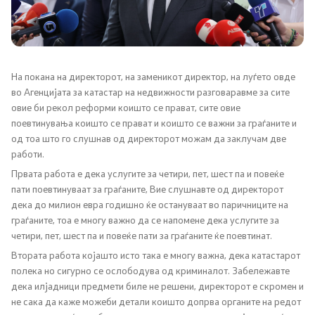
Канцеларија на Претседателот на Владата
Заменици на Претседателот на Владата
Состав на Владата
На покана на директорот, на заменикот директор, на луѓето овде
во Агенцијата за катастар на недвижности разговаравме за сите
овие би рекол реформи коишто се прават, сите овие
Министерства
поевтинувања коишто се прават и коишто се важни за граѓаните и
од тоа што го слушнав од директорот можам да заклучам две
СОЗР
работи.
Првата работа е дека услугите за четири, пет, шест па и повеќе
Комисии
пати поевтинуваат за граѓаните, Вие слушнавте од директорот
дека до милион евра годишно ќе остануваат во паричниците на
Органи во состав
граѓаните, тоа е многу важно да се напомене дека услугите за
четири, пет, шест па и повеќе пати за граѓаните ќе поевтинат.
Национални координатори
Втората работа којашто исто така е многу важна, дека катастарот
полека но сигурно се ослободува од криминалот. Забележавте
дека илјадници предмети биле не решени, директорот е скромен и
Генерален Секретаријат
не сака да каже можеби детали коишто допрва органите на редот