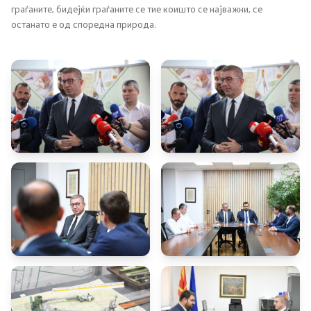
граѓаните, бидејќи граѓаните се тие коишто се најважни, се
останато е од споредна природа.
Регулатива
Отворени податоци
Контакт
Контакт
Изјава за пристапност
Со еден клик до сите услуги