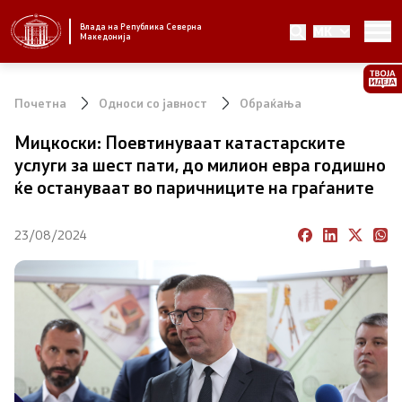
Влада на Република Северна
MK
Стратешки приоритети и програма
Македонија
Стратешки приоритети
Почетна
Односи со јавност
Обраќања
Планови за реформски приоритети
Мицкоски: Поевтинуваат катастарските
услуги за шест пати, до милион евра годишно
Завршени планови
ќе остануваат во паричниците на граѓаните
Стратешки план на Генералниот секретаријат
23/08/2024
Национални стратегии
Влада
Претседател на Владата