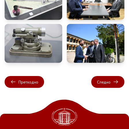
Претходно
Следно