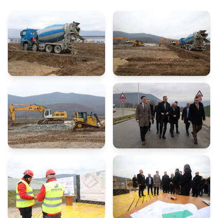
Регулатива
Отворени податоци
Контакт
Контакт
Изјава за пристапност
Со еден клик до сите услуги