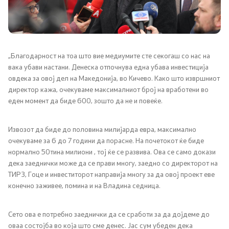
Канцеларија на Претседателот на Владата
Заменици на Претседателот на Владата
Состав на Владата
„Благодарност на тоа што вие медиумите сте секогаш со нас на
вака убави настани. Денеска отпочнува една убава инвестиција
овдека за овој дел на Македонија, во Кичево. Како што извршниот
Министерства
директор кажа, очекуваме максималниот број на вработени во
еден момент да биде 600, зошто да не и повеќе.
СОЗР
Извозот да биде до половина милијарда евра, максимално
Комисии
очекуваме за 6 до 7 години да порасне. На почетокот ќе биде
нормално 50тина милиони , тој ќе се развива. Ова се само докази
Органи во состав
дека заеднички може да се прави многу, заедно со директорот на
ТИРЗ, Гоце и инвеститорот направија многу за да овој проект еве
Национални координатори
конечно заживее, помина и на Владина седница.
Генерален Секретаријат
Сето ова е потребно заеднички да се сработи за да дојдеме до
оваа состојба во која што сме денес. Јас сум убеден дека