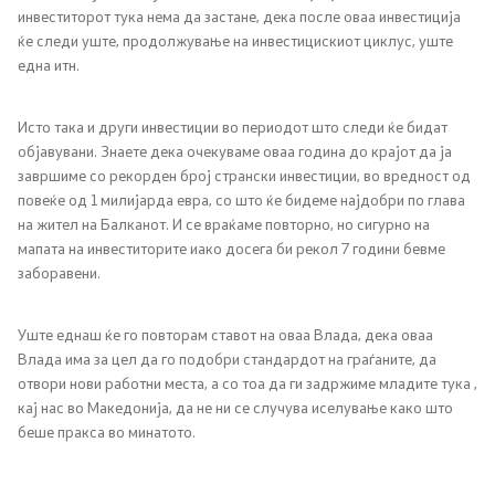
инвеститорот тука нема да застане, дека после оваа инвестиција
Односи со јавност
ќе следи уште, продолжување на инвестицискиот циклус, уште
една итн.
Канцеларија на портпарол
Исто така и други инвестиции во периодот што следи ќе бидат
Медија центар
објавувани. Знаете дека очекуваме оваа година до крајот да ја
завршиме со рекорден број странски инвестиции, во вредност од
повеќе од 1 милијарда евра, со што ќе бидеме најдобри по глава
Отворена Влада
на жител на Балканот. И се враќаме повторно, но сигурно на
мапата на инвеститорите иако досега би рекол 7 години бевме
Отчетност
заборавени.
Финансии
Уште еднаш ќе го повторам ставот на оваа Влада, дека оваа
Влада има за цел да го подобри стандардот на граѓаните, да
Сервисни информации
отвори нови работни места, а со тоа да ги задржиме младите тука ,
кај нас во Македонија, да не ни се случува иселување како што
беше пракса во минатото.
Антикорупција
Организација и систематизација