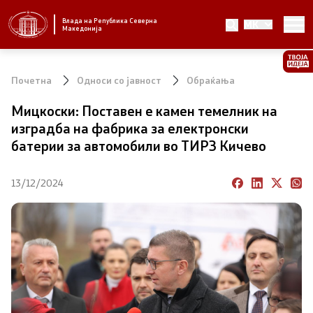
Влада на Република Северна
MK
Стратешки приоритети и програма
Македонија
Стратешки приоритети
Почетна
Односи со јавност
Обраќања
Планови за реформски приоритети
Мицкоски: Поставен е камен темелник на
изградба на фабрика за електронски
Завршени планови
батерии за автомобили во ТИРЗ Кичево
Стратешки план на Генералниот секретаријат
13/12/2024
Национални стратегии
Влада
Претседател на Владата