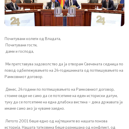
Канцеларија на Претседателот на Владата
Заменици на Претседателот на Владата
Состав на Владата
Почитувани колеги од Владата,
Почитувани гости,
Министерства
дами и господа,
СОЗР
Ми претставува задоволство да ја отворам Свечената седница по
повод одбележувањето на 24-годишнината од потпишувањето на
Комисии
Рамковниот договор.
Органи во состав
Денес, 24 години по потпишувањето на Рамковниот договор,
стоиме овде не само да се потсетиме на еден историски датум,
туку да се потсетиме на една длабока вистина – дека државата ја
Национални координатори
имаме само ако ја чуваме заедно.
Генерален Секретаријат
Летото 2001 беше едно од најтешките во нашата понова
историја. Нашата татковина беше разнишана од конфликт, од