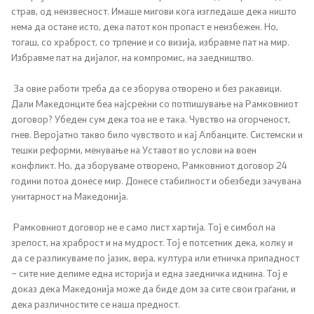
страв, од неизвесност. Имаше мигови кога изгледаше дека ништо
Односи со јавност
нема да остане исто, дека патот кон пропаст е неизбежен. Но,
тогаш, со храброст, со трпение и со визија, избравме пат на мир.
Канцеларија на портпарол
Избравме пат на дијалог, на компромис, на заедништво.
За овие работи треба да се зборува отворено и без ракавици.
Медија центар
Дали Македонците беа најсреќни со потпишување на Рамковниот
договор? Убеден сум дека тоа не е така. Чувство на огорченост,
гнев. Веројатно такво било чувството и кај Албанците. Системски и
Отворена Влада
тешки реформи, менување на Уставот во услови на воен
конфликт. Но, да зборуваме отворено, Рамковниот договор 24
Отчетност
години потоа донесе мир. Донесе стабилност и обезбеди зачувана
унитарност на Македонија.
Финансии
Рамковниот договор не е само лист хартија. Тој е симбол на
зрелост, на храброст и на мудрост. Тој е потсетник дека, колку и
Сервисни информации
да се разликуваме по јазик, вера, култура или етничка припадност
– сите ние делиме една историја и една заедничка иднина. Тој е
Антикорупција
доказ дека Македонија може да биде дом за сите свои граѓани, и
дека различностите се наша предност.
Организација и систематизација