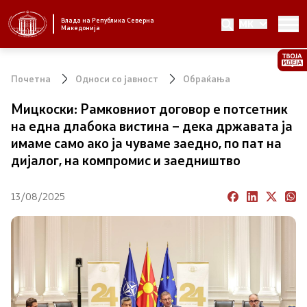
Влада на Република Северна
MK
Стратешки приоритети и програма
Македонија
Стратешки приоритети
Почетна
Односи со јавност
Обраќања
Планови за реформски приоритети
Мицкоски: Рамковниот договор е потсетник
на една длабока вистина – дека државата ја
Завршени планови
имаме само ако ја чуваме заедно, по пат на
дијалог, на компромис и заедништво
Стратешки план на Генералниот секретаријат
13/08/2025
Национални стратегии
Влада
Претседател на Владата