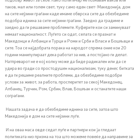
таков, мал или голем свет, туку само еден свет- Македонија, дом
на сите нејзини граѓани каде имаме обврска сите да обезбедиме
подобра иднина за сите нејзини граѓани. Заедно да градиме и
заедно да ги решаваме проблемите. Куферите кои си заминуваат
немаат националност. Луѓето си одат, селата се празнат и
Македонци и Албанци и Турци и Роми и Срби и Власи и Бошњаци и
сите. Тоа се најдобрата порака на народот спрема оние кои 20
години манипулираат дека работат за нив, а постојано ги делат.
Натпреварот не е кој колку може да биде радикален или да се
удира во гради со простодушен национализам, туку денес битката
е да ги решиме реалните проблеми, да обезбедиме подобри
услови за живот, за работа, просперитет за секој Македонец,
Албанец, Турчин, Ром, Србин, Влав, Бошњак и останатите наши
сограѓани.
Нашата задача е да обезбедиме иднина за сите, затоа што
Македонија е дом на сите нејзини луѓе.
И на оваа маса овде седат луѓе и партнери кои ја гледаат
политиката низ призма на тоа што можеме повеќе да направиме за