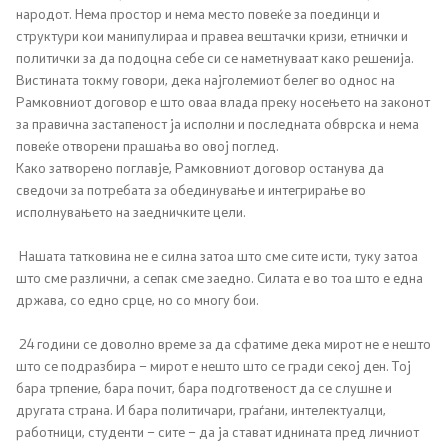
народот. Нема простор и нема место повеќе за поединци и
структури кои манипулираа и правеа вештачки кризи, етнички и
политички за да подоцна себе си се наметнуваат како решенија.
Вистината токму говори, дека најголемиот белег во однос на
Рамковниот договор е што оваа влада преку носењето на законот
за правична застапеност ја исполни и последната обврска и нема
повеќе отворени прашања во овој поглед.
Како затворено поглавје, Рамковниот договор останува да
сведочи за потребата за обединување и интегрирање во
исполнувањето на заедничките цели.
Нашата татковина не е силна затоа што сме сите исти, туку затоа
што сме различни, а сепак сме заедно. Силата е во тоа што е една
држава, со едно срце, но со многу бои.
24 години се доволно време за да сфатиме дека мирот не е нешто
што се подразбира – мирот е нешто што се гради секој ден. Тој
бара трпение, бара почит, бара подготвеност да се слушне и
другата страна. И бара политичари, граѓани, интелектуалци,
работници, студенти – сите – да ја стават иднината пред личниот