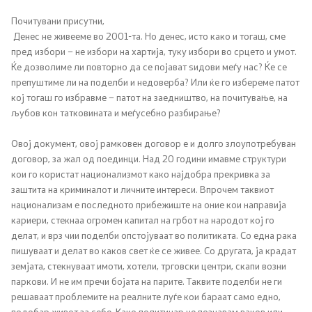
Почитувани присутни,
Регулатива
Денес не живееме во 2001-та. Но денес, исто како и тогаш, сме
пред избори – не избори на хартија, туку избори во срцето и умот.
Ќе дозволиме ли повторно да се појават ѕидови меѓу нас? Ќе се
Отворени податоци
препуштиме ли на поделби и недоверба? Или ќе го избереме патот
кој тогаш го избравме – патот на заедништво, на почитување, на
љубов кон татковината и меѓусебно разбирање?
Контакт
Овој документ, овој рамковен договор е и долго злоупотребуван
Контакт
договор, за жал од поединци. Над 20 години имавме структури
кои го користат национализмот како најдобра прекривка за
Изјава за пристапност
заштита на криминалот и личните интереси. Впрочем таквиот
национализам е последното прибежиште на оние кои направија
кариери, стекнаа огромен капитал на грбот на народот кој го
делат, и врз чии поделби опстојуваат во политиката. Со една рака
пишуваат и делат во каков свет ќе се живее. Со другата, ја крадат
земјата, стекнуваат имоти, хотели, трговски центри, скапи возни
Со еден клик до сите услуги
паркови. И не им пречи бојата на парите. Таквите поделби не ги
решаваат проблемите на реалните луѓе кои бараат само едно,
подобар живот за себе. Како политичар не познавам ваков или