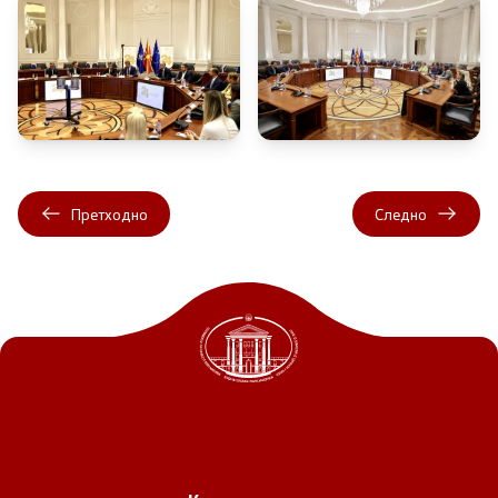
Претходно
Следно