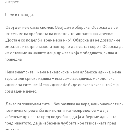
интерес.
Дами и господа,
Овој ден не е само спомен. Овој ден е обврска. Обврска да се
потсетиме на храброста на оние кои тогаш застанаа и рекоа:
„Доста е со поделби, време е за мир“. Обврска да не дозволиме
омразата и нетрпеливоста повторно да пуштат корен. Обврска да
им оставиме на нашите деца држава која е обединета, силна и
праведна.
Нека знаат сите – нема македонска, нема албанска иднина, нема
турска или српска иднина – има само заедничка, македонска
иднина за сите нас. И таа иднина ќе биде онаква каква што ќе ја
создадеме денес.
Денес ги повикувам сите – без разлика на вера, националност или
политичка определба или политичка неопределба – да ја
избереме државата пред поделбата, да ја избереме иднината
пред минатото, да ја избереме љубовта кон татковината пред
омразата.