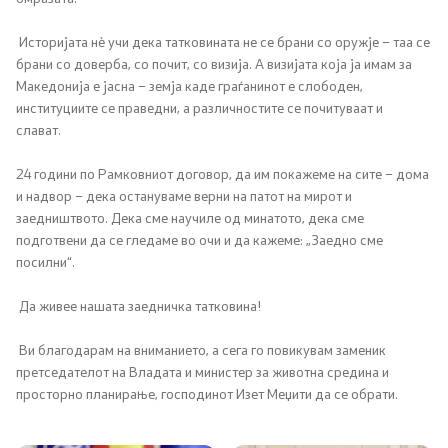
Историјата нè учи дека татковината не се брани со оружје – таа се
брани со доверба, со почит, со визија. А визијата која ја имам за
Македонија е јасна – земја каде граѓанинот е слободен,
институциите се праведни, а различностите се почитуваат и
слават.
24 години по Рамковниот договор, да им покажеме на сите – дома
и надвор – дека остануваме верни на патот на мирот и
заедништвото. Дека сме научиле од минатото, дека сме
подготвени да се гледаме во очи и да кажеме: „Заедно сме
посилни“.
Да живее нашата заедничка татковина!
Ви благодарам на вниманието, а сега го повикувам заменик
претседателот на Владата и министер за животна средина и
просторно планирање, господинот Изет Меџити да се обрати.