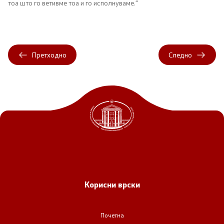
тоа што го ветивме тоа и го исполнуваме.“
Односи со јавност
Канцеларија на портпарол
Претходно
Следно
Медија центар
Отворена Влада
Отчетност
Финансии
Сервисни информации
Корисни врски
Антикорупција
Почетна
Организација и систематизација