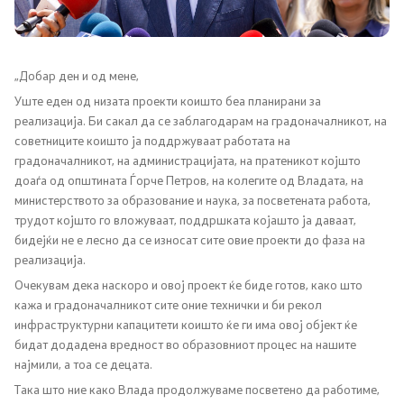
Канцеларија на Претседателот на Владата
Заменици на Претседателот на Владата
„Добар ден и од мене,
Состав на Владата
Уште еден од низата проекти коишто беа планирани за
реализација. Би сакал да се заблагодарам на градоначалникот, на
советниците коишто ја поддржуваат работата на
Министерства
градоначалникот, на администрацијата, на пратеникот којшто
доаѓа од општината Ѓорче Петров, на колегите од Владата, на
СОЗР
министерството за образование и наука, за посветената работа,
трудот којшто го вложуваат, поддршката којашто ја даваат,
Комисии
бидејќи не е лесно да се износат сите овие проекти до фаза на
реализација.
Органи во состав
Очекувам дека наскоро и овој проект ќе биде готов, како што
кажа и градоначалникот сите оние технички и би рекол
Национални координатори
инфраструктурни капацитети коишто ќе ги има овој објект ќе
бидат додадена вредност во образовниот процес на нашите
најмили, а тоа се децата.
Генерален Секретаријат
Така што ние како Влада продолжуваме посветено да работиме,