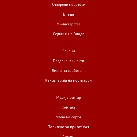
Отворени податоци
Влада
Регулатива
Министерства
Отворени податоци
Седници на Влада
Контакт
Закони
Подзаконски акти
Контакт
Листа на вработени
Канцеларија на портпарол
Изјава за пристапност
Медија центар
Контакт
Со еден клик до сите услуги
Мапа на сајтот
Политика за приватност
Архива