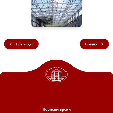
Претходно
Следно
Корисни врски