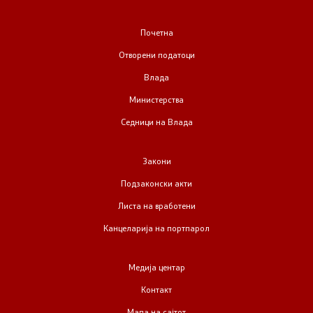
Почетна
Отворени податоци
Влада
Министерства
Седници на Влада
Закони
Подзаконски акти
Листа на вработени
Канцеларија на портпарол
Медија центар
Контакт
Мапа на сајтот