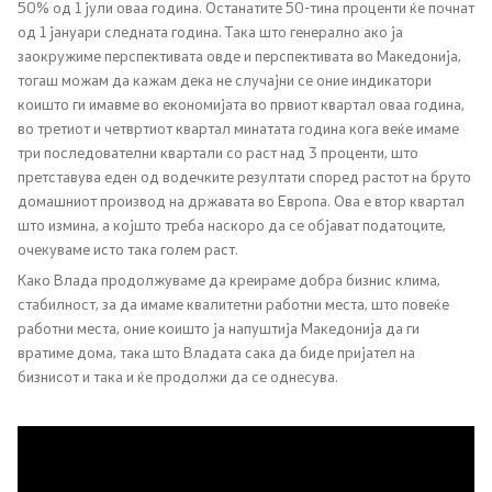
50% од 1 јули оваа година. Останатите 50-тина проценти ќе почнат
од 1 јануари следната година. Така што генерално ако ја
Регулатива
заокружиме перспективата овде и перспективата во Македонија,
тогаш можам да кажам дека не случајни се оние индикатори
коишто ги имавме во економијата во првиот квартал оваа година,
Отворени податоци
во третиот и четвртиот квартал минатата година кога веќе имаме
три последователни квартали со раст над 3 проценти, што
претставува еден од водечките резултати според растот на бруто
Контакт
домашниот производ на државата во Европа. Ова е втор квартал
што измина, а којшто треба наскоро да се објават податоците,
Контакт
очекуваме исто така голем раст.
Како Влада продолжуваме да креираме добра бизнис клима,
Изјава за пристапност
стабилност, за да имаме квалитетни работни места, што повеќе
работни места, оние коишто ја напуштија Македонија да ги
вратиме дома, така што Владата сака да биде пријател на
бизнисот и така и ќе продолжи да се однесува.
Со еден клик до сите услуги