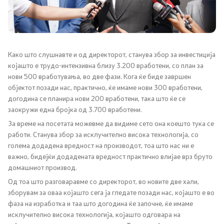
Канцеларија на Претседателот на Владата
Заменици на Претседателот на Владата
Состав на Владата
Како што слушнавте и од директорот, станува збор за инвестиција
којашто е трудо-интензивна близу 3.200 вработени, со план за
нови 500 вработувања, во две фази. Кога ќе биде завршен
Министерства
објектот позади нас, практично, ќе имаме нови 300 вработени,
догодина се планира нови 200 вработени, така што ќе се
СОЗР
заокружи една бројка од 3.700 вработени.
За време на посетата можевме да видиме сето она коешто тука се
Комисии
работи. Станува збор за исклучително висока технологија, со
голема додадена вредност на производот, тоа што нас ни е
Органи во состав
важно, бидејќи додадената вредност практично влијае врз бруто
домашниот производ.
Национални координатори
Од тоа што разговаравме со директорот, во новите две хали,
зборувам за оваа којашто сега ја гледате позади нас, којашто е во
фаза на изработка и таа што догодина ќе започне, ќе имаме
Генерален Секретаријат
исклучително висока технологија, којашто одговара на