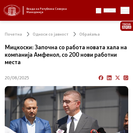
Влада на Република Северна
MK
Стратешки приоритети и програма
Македонија
Стратешки приоритети
Почетна
Односи со јавност
Обраќања
Планови за реформски приоритети
Мицкоски: Започна со работа новата хала на
компанија Амфенол, со 200 нови работни
Завршени планови
места
Стратешки план на Генералниот секретаријат
20/08/2025
Национални стратегии
Влада
Претседател на Владата