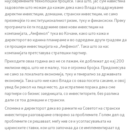
најсовремените технолошки процеси. Така што, јас сум навистина
задоволен што можам да кажам дека како Влада поддржуваме
Односи со јавност
директни инвестиции, домашни, странски инвестиции, не само
преземајќи го институционалниот ризик, туку и финансиски. Преку
Канцеларија на портпарол
програмата ќе ги поддржиме овие нови инвестиции на
компанијата, „Амфенол“ тука во Кочани, како што кажа и
Медија центар
директорот во иднина планираме и во одредени други градови да
се прошири инвестицијата на „Амфенол“. Така што за нас
компанијата претставува стратешки партнер.
Отворена Влада
Приходите оваа година ако не се лажам, ќе доближат до кај 200
милиони евра, што не е малку, тоа е огромна бројка. Придонесува
Отчетност
не само за локалната економија, туку и генерално за државната
економија. Така што ние како Влада со оваа посета сакаме, и овој
увид би рекол на лице место, да испратиме порака дека сме
Финансии
партнери со бизнис заедницата, со инвеститорите, без разлика
дали се тоа домашни и странски.
Сервисни информации
Спомена и директорот дека во рамките на Советот на странски
инвеститори разговараме отворено за проблемите. Голем дел од
Антикорупција
проблемите се решаваат, меѓу нив се и усогласувањата на
царинските ставки, кои што започнаа да се имплементираат од
Организација и систематизација