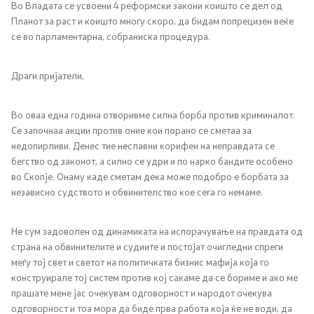
Во Владата се усвоени 4 реформски закони коишто се дел од
Планот за раст и коишто многу скоро, да бидам попрецизен веќе
се во парламентарна, собраниска процедура.
Драги пријатели,
Во оваа една година отворивме силна борба против криминалот.
Се започнаа акции против оние кои порано се сметаа за
недопирливи. Денес тие неславни корифеи на неправдата се
бегство од законот, а силно се удри и по нарко бандите особено
во Скопје. Онаму каде сметам дека може подобро е борбата за
независно судството и обвинителство кое сега го немаме.
Не сум задоволен од динамиката на испорачување на правдата од
страна на обвинителите и судиите и постојат очигледни спреги
меѓу тој свет и светот на политичката бизнис мафија која го
конструирале тој систем против кој сакаме да се бориме и ако ме
прашате мене јас очекувам одговорност и народот очекува
одговорност и тоа мора да биде прва работа која ќе не води, да