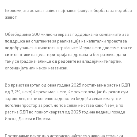
Економијата остана нашиот најглавен фокус и борбата за подобар
живот.
Обезбедивме 500 милиони евра за поддршка на компаниите и за
поддршка на општините за реализација на капитални проекти за
подобрување на животот на граѓаните. И тука не ги двоевме, тоа се
сите општини на цела територија на државата без разлика дали
таму се градоначалници од редовите на владејачките партии,
опозицијата или некои независни.
Во првиот квартал од оваа година 2025 постигнавме раст на БДП
од 3,2%, некој ќе рече мал, некој ќе рече голем, јас би рекол сум
задоволен, но не конечно задоволен бидејќи сепак има уште
поголем простор за раст, но тоа сепак не става како 4 земја по
раст на БДП во првиот квартал од 2025 година веднаш позади
Ирска, Данска и Полска.
Постигнавме рекордно историско најголемо ниво на странски