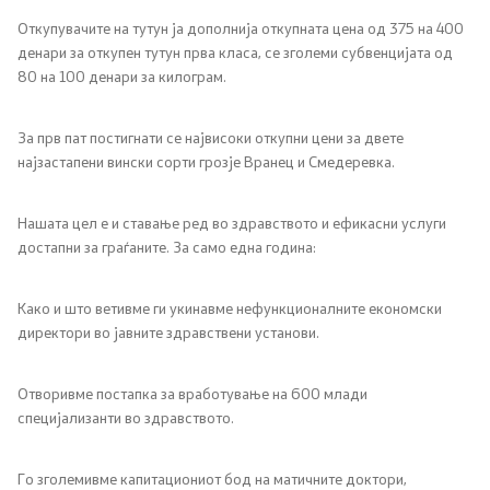
Откупувачите на тутун ја дополнија откупната цена од 375 на 400
денари за откупен тутун прва класа, се зголеми субвенцијата од
80 на 100 денари за килограм.
За прв пат постигнати се највисоки откупни цени за двете
најзастапени вински сорти грозје Вранец и Смедеревка.
Нашата цел е и ставање ред во здравството и ефикасни услуги
достапни за граѓаните. За само една година:
Како и што ветивме ги укинавме нефункционалните економски
директори во јавните здравствени установи.
Отворивме постапка за вработување на 600 млади
специјализанти во здравството.
Го зголемивме капитациониот бод на матичните доктори,