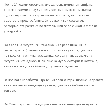
После 14 години овозможивме целосна имплементација на
системот Фемида - аудио-визуелен систем за снимање на
судските рочишта, за транспарентност и одговорност на
судството пред граѓаните. Сите закони кои се дел од
реформската рамка се подготвени или се во финална фаза на
усвојување.
Во делот на меѓуетничките односи, се работи на нивно
релаксирање. Усвоивме нова програма за унапредување и
поддршка на етничките заедници со цел унапредување на
меѓуетничките односи и јакнење на мултикултурната кохезија,
како и промоција на мултикултурните вредности.
За прв пат е изработен Стратешки план за гарантирање на правата
на сите етнички заедници и унапредување на меѓуетничките
односи.
Во Министерството за одбрана има значителни достигнувања.