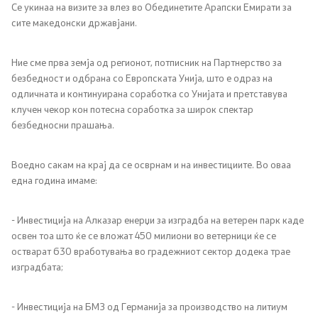
Се укинаа на визите за влез во Обединетите Арапски Емирати за
сите македонски државјани.
Ние сме прва земја од регионот, потписник на Партнерство за
безбедност и одбрана со Европската Унија, што е одраз на
одличната и континуирана соработка со Унијата и претставува
клучен чекор кон потесна соработка за широк спектар
безбедносни прашања.
Воедно сакам на крај да се осврнам и на инвестициите. Во оваа
една година имаме:
- Инвестиција на Алказар енерџи за изградба на ветерен парк каде
освен тоа што ќе се вложат 450 милиони во ветерници ќе се
остварат 630 вработувања во градежниот сектор додека трае
изградбата;
- Инвестиција на БМЗ од Германија за производство на литиум