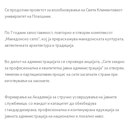
Се продолжи проектот за возобновување на Свети Климентовиот
универзитет на Плаошник.
По 7 години запоставеност, повторно е отворен комплексот
„Македонско село“, кој ја прераскажува македонската културата,
автентичната архитектура и традиција.
Во делот на администрацијата се спроведе акцијата, „Сите заедно
за професионална и квалитетна јавна администрација“ за отворен,
темелен и партиципативен процес на сите засегнати страни при
изготвување на законите.
Формирање на Академија за стручно усовршување на јавните
службеници, со мандат и капацитет да обезбедува
стандардизирана, професионална и континуирана едукација за
јавната администрација на национално и локално ниво.