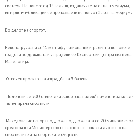
системи. По повеќе од 12 години, издавачите на онлајн медиуми,
интернет-публикации се препознаени во новиот Закон за медиуми.
Во делот на спортот:
Реконструирани се 15 мултифункционални игралишта во повеќе
градови во државата и изградени се 15 спортски центри низ цела
Македонија.
Откочен проектот за изградба на 5 базени.
Доделени се 500 стипендии „Спортска надеж“ наменети за млади
талентирани спортисти.
Македонскиот спорт поддржан од државата со 20 милиони евра
средства кои Министерството за спорт ги исплати директно на
спортистите и на спортските субјекти.