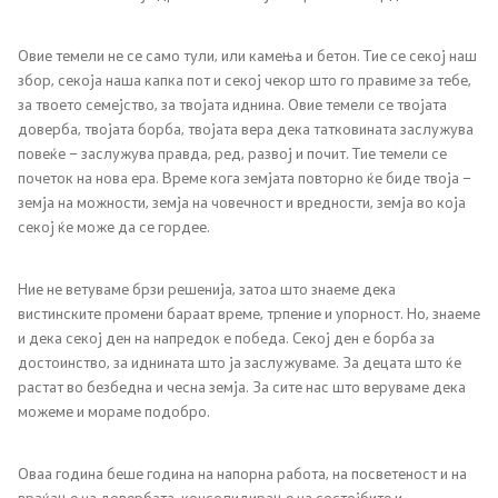
Овие темели не се само тули, или камења и бетон. Тие се секој наш
збор, секоја наша капка пот и секој чекор што го правиме за тебе,
за твоето семејство, за твојата иднина. Овие темели се твојата
доверба, твојата борба, твојата вера дека татковината заслужува
повеќе – заслужува правда, ред, развој и почит. Тие темели се
почеток на нова ера. Време кога земјата повторно ќе биде твоја –
земја на можности, земја на човечност и вредности, земја во која
секој ќе може да се гордее.
Ние не ветуваме брзи решенија, затоа што знаеме дека
вистинските промени бараат време, трпение и упорност. Но, знаеме
и дека секој ден на напредок е победа. Секој ден е борба за
достоинство, за иднината што ја заслужуваме. За децата што ќе
растат во безбедна и чесна земја. За сите нас што веруваме дека
можеме и мораме подобро.
Оваа година беше година на напорна работа, на посветеност и на
враќање на довербата, консолидирање на состојбите и