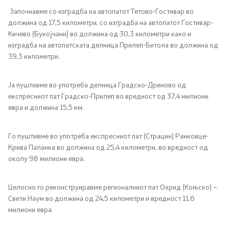
Започнавме со изградба на автопатот Тетово-Гостивар во
должина од 17,5 километри, со изградба на автопатот Гостивар-
Кичево (Букојчани) во должина од 30,3 километри како и
изградба на автопатската делница Прилеп-Битола во должина од
39,3 километри.
Ја пуштивме во употреба делница Градско-Дреново од
експресниот пат Градско-Прилеп во вредност од 37,4 милиони
евра и должина 15,5 км.
Го пуштивме во употреба експресниот пат (Страцин) Ранковце-
Крива Паланка во должина од 25,4 километри, во вредност од
околу 98 милиони евра.
Целосно го реконструиравме регионалниот пат Охрид (Коњско) –
Свети Наум во должина од 24,5 километри и вредност 11.6
милиони евра.