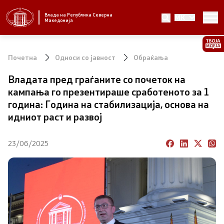
Влада на Република Северна
MK
Стратешки приоритети и програма
Македонија
Стратешки приоритети
Почетна
Односи со јавност
Обраќања
Планови за реформски приоритети
Владата пред граѓаните со почеток на
кампања го презентираше сработеното за 1
Завршени планови
година: Година на стабилизација, основа на
идниот раст и развој
Стратешки план на Генералниот секретаријат
23/06/2025
Национални стратегии
Влада
Претседател на Владата