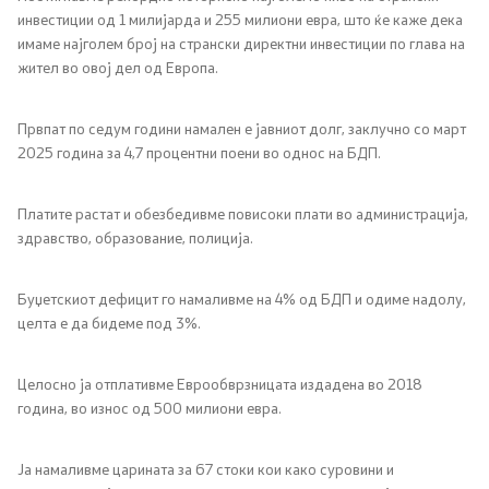
инвестиции од 1 милијарда и 255 милиони евра, што ќе каже дека
имаме најголем број на странски директни инвестиции по глава на
жител во овој дел од Европа.
Првпат по седум години намален е јавниот долг, заклучно со март
2025 година за 4,7 процентни поени во однос на БДП.
Платите растат и обезбедивме повисоки плати во администрација,
здравство, образование, полиција.
Буџетскиот дефицит го намаливме на 4% од БДП и одиме надолу,
целта е да бидеме под 3%.
Целосно ја отплативме Еврообврзницата издадена во 2018
година, во износ од 500 милиони евра.
Ја намаливме царината за 67 стоки кои како суровини и