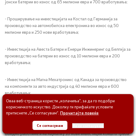
јонски батерии во износ од 65 милиони евра и 700 вработувања;
- Проширување на инвестицијата на Костал од Германија за
производство на автомобилска електроника во износ од 50
милиони евра и 250 нови вработувања;
- Инвестиција на Авеста Батери и Енерџи Инжинеринг од Белгија за
производство на батерии во износ од 10 милиони евра и 200
вработувања;
- Инвестиција на Магна Мехатроникс од Канада за производство
на компоненти за авто индустрија од 40 милиони евра и 600
вработувања;
Оваа веб-страница користи „колачиња“, за да го подобри
корисничкото искуство. Доколку ги прифаќате условите
- Инвестиција на Шахтерм од Турција за производство на делови
притиснете „Се согласувам“.
Прочитајте повеќе
за бела техника во износ од 25 милиони евра и 200 вработувања.
Се согласувам
Не се согласувам
Воедно работиме и на најмалку 10 нови инвестиции коишто треба