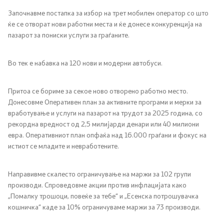
Започнавме постапка за избор на трет мобилен оператор со што
ќе се отворат нови работни места и ќе донесе конкуренција на
пазарот за пониски услуги за граѓаните.
Во тек е набавка на 120 нови и модерни автобуси.
Притоа се бориме за секое ново отворено работно место.
Донесовме Оперативен план за активните програми и мерки за
вработување и услуги на пазарот на трудот за 2025 година, со
рекордна вредност од 2,5 милијарди денари или 40 милиони
евра. Оперативниот план опфаќа над 16.000 граѓани и фокус на
истиот се младите и невработените.
Направивме скалесто ограничување на маржи за 102 групи
производи. Спроведовме акции против инфлацијата како
„Помалку трошоци, повеќе за тебе“ и „Есенска потрошувачка
кошничка“ каде за 10% ограничуваме маржи за 73 производи.