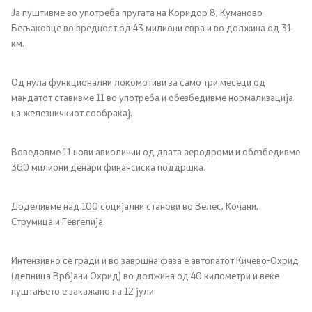
Ја пуштивме во употреба пругата на Коридор 8, Куманово-
Бељаковце во вредност од 43 милиони евра и во должина од 31
км.
Од нула функционални локомотиви за само три месеци од
мандатот ставивме 11 во употреба и обезбедивме нормализација
на железничкиот сообраќај.
Воведовме 11 нови авиолинии од двата аеродроми и обезбедивме
360 милиони денари финансиска поддршка.
Доделивме над 100 социјални станови во Велес, Кочани,
Струмица и Гевгелија.
Интензивно се гради и во завршна фаза е автопатот Кичево-Охрид
(делница Врбјани Охрид) во должина од 40 километри и веќе
пуштањето е закажано на 12 јули.