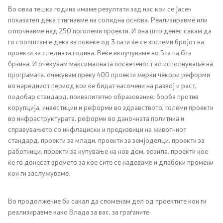
Во оваа тешка година имаме резултати зад нас кои се јасен
показател дека стигнавме на солидна основа. Реализиравме или
отпочнавме над 250 поголеми проекти. И она што денес сакам да
го соопштам е дека за повеќе од 3 пати ќе се зголеми бројот на
проекти за следната година. Веќе вклучуваме во 5та па 6та
брзина. И очекувам максималната посветеност во исполнување на
програмата, очекувам преку 400 проекти мерки чекори реформи
во наредниот период кои ќе бидат насочени на развој и раст,
подобар стандард, поквалитетно образование, борба против
корупција, инвестиции и реформи во здравството, големи проекти
во инфраструктурата, реформи во даночната политика и
справувањето со инфлациски и предизвици на животниот
стандард, проекти за млади, проекти за земјоделци, проекти за
работници, проекти за купување на нов дом, возила, проекти кое
ќе го донесат времето за кое сите се надеваме и длабоки промени
кои ги заслужуваме.
Во продолжение би сакал да споменам дел од проектите кои ги
реализиравме како Влада за вас, за граѓаните: