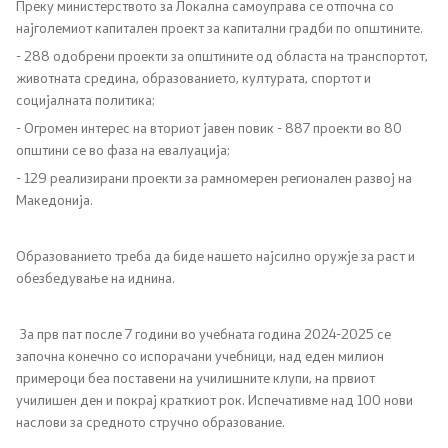
Преку министерството за Локална самоуправа се отпочна со
најголемиот капитален проект за капитални градби по општините.
- 288 одобрени проекти за општините од областа на транспортот,
животната средина, образованието, културата, спортот и
социјалната политика;
- Огромен интерес на вториот јавен повик - 887 проекти во 80
општини се во фаза на евалуација;
- 129 реализирани проекти за рамномерен регионален развој на
Македонија.
Образованието треба да биде нашето најсилно оружје за раст и
обезбедување на иднина.
За прв пат после 7 години во учебната година 2024-2025 се
започна конечно со испорачани учебници, над еден милион
примероци беа поставени на училишните клупи, на првиот
училишен ден и покрај краткиот рок. Испечативме над 100 нови
наслови за средното стручно образование.