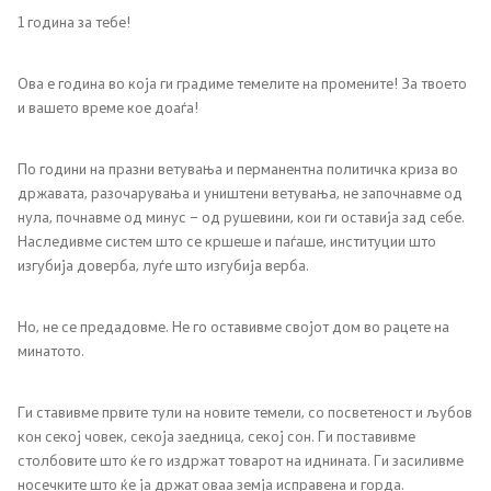
1 година за тебе!
Регулатива
Ова е година во која ги градиме темелите на промените! За твоето
и вашето време кое доаѓа!
Отворени податоци
По години на празни ветувања и перманентна политичка криза во
Контакт
државата, разочарувања и уништени ветувања, не започнавме од
нула, почнавме од минус – од рушевини, кои ги оставија зад себе.
Контакт
Наследивме систем што се кршеше и паѓаше, институции што
изгубија доверба, луѓе што изгубија верба.
Изјава за пристапност
Но, не се предадовме. Не го оставивме својот дом во рацете на
минатото.
Ги ставивме првите тули на новите темели, со посветеност и љубов
Со еден клик до сите услуги
кон секој човек, секоја заедница, секој сон. Ги поставивме
столбовите што ќе го издржат товарот на иднината. Ги засиливме
носечките што ќе ја држат оваа земја исправена и горда.