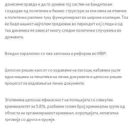
донесеме правда и да го урнеме тој систем на бандитизам
создаден од политички и бизнис структури за кои нема ни етнички
и политички разлики туку функционираат во широки коалиции. Тоа
ќе биде нашиот најголем предизвик во периодот кој следи и од
таа динамика ќе зависат многу следни политички случувања во
државата.
Воедно паралелно со ова започнаа и реформи во МВР.
Целосно решен хаосот со издавање на пасоши, набавена уште
една машина за печатење на лични документи и целосно решен
процесот на издавање на лични документи.
Зголемена целосна ефикасност на полицијата со севкупен
криминалитет за 5.8%, разбиени голем број криминални групи од
областа на организираниот криминал, корупцијата, нелегална
трговија со дрога и оружје.