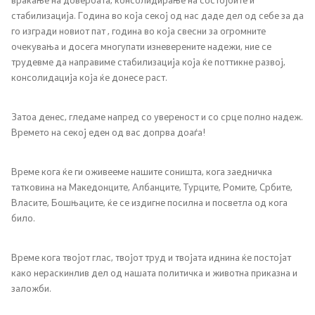
стабилизација. Година во која секој од нас даде дел од себе за да
го изгради новиот пат , година во која свесни за огромните
очекувања и досега многупати изневерените надежи, ние се
трудевме да направиме стабилизација која ќе поттикне развој,
консолидација која ќе донесе раст.
Затоа денес, гледаме напред со увереност и со срце полно надеж.
Времето на секој еден од вас допрва доаѓа!
Време кога ќе ги оживееме нашите соништа, кога заедничка
татковина на Македонците, Албанците, Турците, Ромите, Србите,
Власите, Бошњаците, ќе се издигне посилна и посветла од кога
било.
Време кога твојот глас, твојот труд и твојата иднина ќе постојат
како нераскинлив дел од нашата политичка и животна приказна и
заложби.