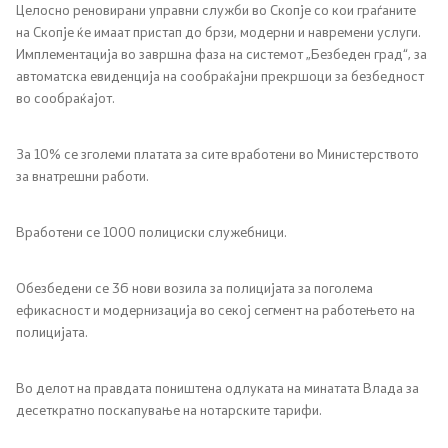
Целосно реновирани управни служби во Скопје со кои граѓаните
на Скопје ќе имаат пристап до брзи, модерни и навремени услуги.
Имплементација во завршна фаза на системот „Безбеден град“, за
автоматска евиденција на сообраќајни прекршоци за безбедност
во сообраќајот.
За 10% се зголеми платата за сите вработени во Министерството
за внатрешни работи.
Вработени се 1000 полициски служебници.
Обезбедени се 36 нови возила за полицијата за поголема
ефикасност и модернизација во секој сегмент на работењето на
полицијата.
Во делот на правдата поништена одлуката на минатата Влада за
десеткратно поскапување на нотарските тарифи.