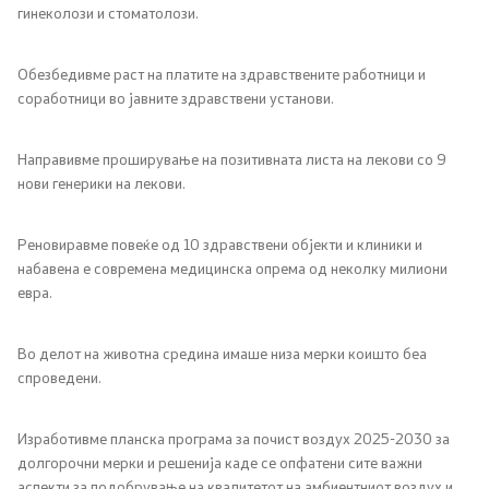
гинеколози и стоматолози.
Обезбедивме раст на платите на здравствените работници и
соработници во јавните здравствени установи.
Направивме проширување на позитивната листа на лекови со 9
нови генерики на лекови.
Реновиравме повеќе од 10 здравствени објекти и клиники и
набавена е современа медицинска опрема од неколку милиони
евра.
Во делот на животна средина имаше низа мерки коишто беа
спроведени.
Изработивме планска програма за почист воздух 2025-2030 за
долгорочни мерки и решенија каде се опфатени сите важни
аспекти за подобрување на квалитетот на амбиентниот воздух и