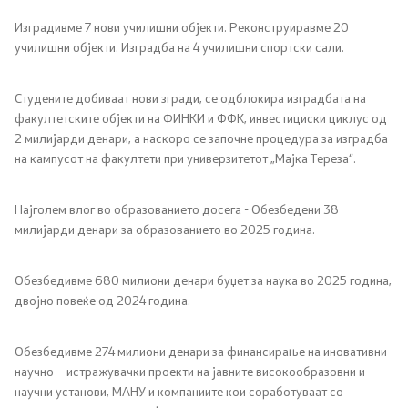
Изградивме 7 нови училишни објекти. Реконструиравме 20
училишни објекти. Изградба на 4 училишни спортски сали.
Студените добиваат нови згради, се одблокира изградбата на
факултетските објекти на ФИНКИ и ФФК, инвестициски циклус од
2 милијарди денари, а наскоро се започне процедура за изградба
на кампусот на факултети при универзитетот „Мајка Тереза“.
Најголем влог во образованието досега - Обезбедени 38
милијарди денари за образованието во 2025 година.
Обезбедивме 680 милиони денари буџет за наука во 2025 година,
двојно повеќе од 2024 година.
Обезбедивме 274 милиони денари за финансирање на иновативни
научно – истражувачки проекти на јавните високообразовни и
научни установи, МАНУ и компаниите кои соработуваат со