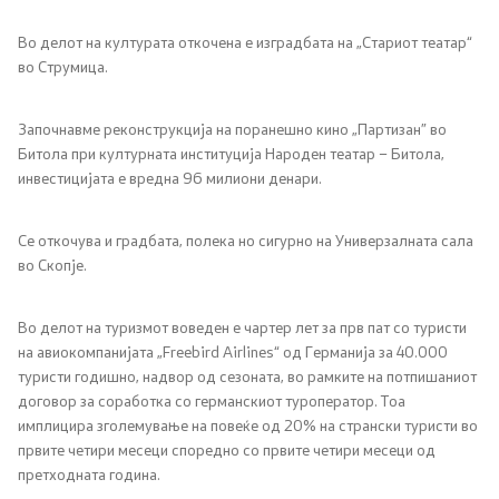
Во делот на културата откочена е изградбата на „Стариот театар“
во Струмица.
Започнавме реконструкција на поранешно кино „Партизан” во
Битола при културната институција Народен театар – Битола,
инвестицијата е вредна 96 милиони денари.
Се откочува и градбата, полека но сигурно на Универзалната сала
во Скопје.
Во делот на туризмот воведен е чартер лет за прв пат со туристи
на авиокомпанијата „Freebird Airlines“ од Германија за 40.000
туристи годишно, надвор од сезоната, во рамките на потпишаниот
договор за соработка со германскиот туроператор. Тоа
имплицира зголемување на повеќе од 20% на странски туристи во
првите четири месеци споредно со првите четири месеци од
претходната година.