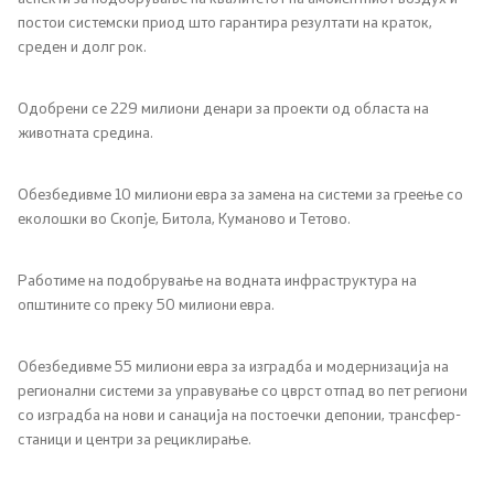
постои системски приод што гарантира резултати на краток,
среден и долг рок.
Одобрени се 229 милиони денари за проекти од областа на
животната средина.
Обезбедивме 10 милиони евра за замена на системи за греење со
еколошки во Скопје, Битола, Куманово и Тетово.
Работиме на подобрување на водната инфраструктура на
општините со преку 50 милиони евра.
Обезбедивме 55 милиони евра за изградба и модернизација на
регионални системи за управување со цврст отпад во пет региони
со изградба на нови и санација на постоечки депонии, трансфер-
станици и центри за рециклирање.