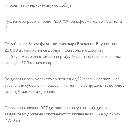
• Проект за интерконекција со Србија.
Пуштен е во работа новиот 400 KW трансформатор во ТС Битола
2.
Се работи на Втора фаза – ветерен парк Богданци. Вкупно, над
22.000 домаќинства ќе добијат посигурно и одржливо
снабдување со електрична енергија. Вкупната финансиска рамка
изнесува 37,6 милиони евра.
Во делот на земјоделието во период од 12 месеци исплатени се
заостанати субвенции и редовни исплати на земјоделците во износ
од над 9 милијарди денари.
Склучени се вкупно 967 договори за закуп на земјоделско
земјиште во државна сопственост со вкупна површина од околу
2.700 ха.