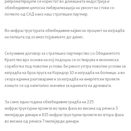
репроматеријали се користат во домашната индустрија и
обезбедивме целосна либерализација на увозот на стоки со
потекло од САД како наш стратешки партнер.
Во инфраструктурата обезбедивме највисок процент на изградба
на патишта од осамостојувањето до денес.
Склучивме договор за стратешко партнерство со Обединетото
Кралство врз основа на кој подоцна се остварува и економска
соработка под поволни услови, би рекол ултра поволни услови за
изградба на брза пруга на Коридор 10 и изградба на болници, а во
скора иднина разговараме и за изградба на енергетски проекти
коишто се од капитално значење за иднината на државата.
За само една година обезбедивме градба на 225
инфраструктурни проекти во прва фаза во висина од речиси 3
милијарди денари и 615 инфраструктурни проекти во втора фаза
во висина од речиси 7 милијарди денари.