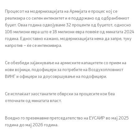
Процесот на модернизацијата на Армијата е процес кој се
реализира со силен интензитет и е поддржано од одбранбениот
буџет. Оваа година одвојуваме 32 проценти од буџетот, односно
106 милиони евра што е 18 милиони евра повеќе од минатата 2024
година. Едноставно кажано, модернизацијата нема да запре, туку
напротив – ќе се интензивира.
Се обезбеди зајакнување на армиските капацитети со прием на
нови војници, подофицери за потребите на Воздухопловниот
ВИНГ и офицери за доусовршување на подофицери.
Се исплаќаат заостанатите обврски за процесите кои беа
отпочнати од минатата власт.
Воедно го преземавме претседателство на ЕУСАИР во мај 2025
година до мај 2026 година.