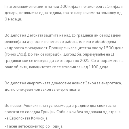
Ги зголемивме пензиите на над 300 илјади пензионери за 5 илјади
денари, ветивме за една година, тоа го направивме за помалку од
9 месеци.
Во делот на детската заштита на над 15 градинки им се издадени
решенија за дејност и почеток со работа, или им е обезбедена
кадровска екипираност. Проширен капацитет за околу 1.500 деца
(точно 1461). Во тек се изградби, доградби, опремување на 11
градинки кои се очекува да се отворат во 2025. Со отворањето на
овие објекти, капацитетот ќе се зголеми за над 1.100 деца
Во делот на енергетиката донесовме новиот Закон за енергетика,
долго очекуван нов закон за енергетиката.
Во новиот Акциски план успеавме да вградиме два свои гасни
проекти со соседна Грција и Србија кои беа подржани од страна
на Европската Комисија.
• Гасен интерконектор со Грција.