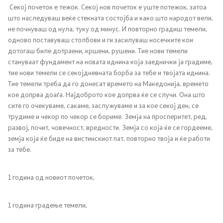
Секој почеток е тежок. Секој нов почеток е уште потежок, затоа
Односи со јавност
што наследуваш веќе стекната состојба и како што народот вели,
не почнуваш од нула, туку од минус. И повторно градиш темели,
Канцеларија на портпарол
одново поставуваш столбови и ги засилуваш носечките кои
дотогаш биле дотраени, кршени, рушени. Тие нови темели
стануваат фундамент на новата иднина која заеднички ја градиме,
Медија центар
тие нови темели се секојдневната борба за тебе и твојата иднина.
Тие темели треба да го донесат времето на Македонија, времето
кое допрва доаѓа. Најдоброто кое допрва ќе се случи. Она што
Отворена Влада
сите го очекуваме, сакаме, заслужуваме и за кое секој ден, се
трудиме и чекор по чекор се бориме. Земја на просперитет, ред,
Отчетност
развој, почит, човечност, вредности. Земја со која ќе се гордееме,
земја која ќе биде на вистинскиот пат, повторно твоја и ќе работи
Финансии
за тебе.
Сервисни информации
1 година од новиот почеток,
Антикорупција
1 година градење темели,
Организација и систематизација