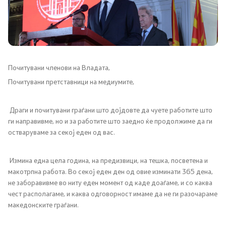
Канцеларија на Претседателот на Владата
Заменици на Претседателот на Владата
Состав на Владата
Почитувани членови на Владата,
Министерства
Почитувани претставници на медиумите,
СОЗР
Драги и почитувани граѓани што дојдовте да чуете работите што
ги направивме, но и за работите што заедно ќе продолжиме да ги
Комисии
остваруваме за секој еден од вас.
Органи во состав
Измина една цела година, на предизвици, на тешка, посветена и
макотрпна работа. Во секој еден ден од овие изминати 365 дена,
Национални координатори
не заборавивме во ниту еден момент од каде доаѓаме, и со каква
чест располагаме, и каква одговорност имаме да не ги разочараме
македонските граѓани.
Генерален Секретаријат