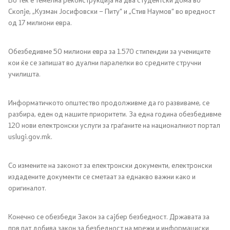
Скопје, „Кузман Јосифовски – Питу“ и „Стив Наумов“ во вредност
од 17 милиони евра.
Обезбедивме 50 милиони евра за 1.570 стипендии за учениците
кои ќе се запишат во дуални паралелки во средните стручни
училишта.
Информатичкото општество продолживме да го развиваме, се
разбира, еден од нашите приоритети. За една година обезбедивме
120 нови електронски услуги за граѓаните на националниот портал
uslugi.gov.mk.
Со измените на законот за електронски документи, електронски
издадените документи се сметаат за еднакво важни како и
оригиналот.
Конечно се обезбеди Закон за сајбер безбедност. Државата за
прв пат добива закон за безбедност на мрежи и информациски