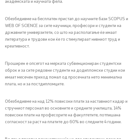
академската и научната фела.
Обезбедивме на бесплатен пристап до научните бази SCOPUS и
WEB OF SCIENCE за сите научници, професори и студенти на
државните универзитети, со што на располагање ќе имаат
литература и трудови кои ќе го стимулираат нивниот труд и
креативност.
Проширен е опсегот на мерката субвенциониран студентски
оброк и за сите редовни студенти на додипломски студии кои
имаат месечен приход помал од просечната нето минимална
плата, но и за постдипломците.
Обезбедивме на над 12% повисоки плати за наставниот кадар и
стручниот персонал во основните и средните училишта, 14%
повисоки плати на професорите на факултетите, потпишана
согласност за раст на платите до 60% во следните 4 години.
Во тек е темелна реконструкција на два студентски дома во