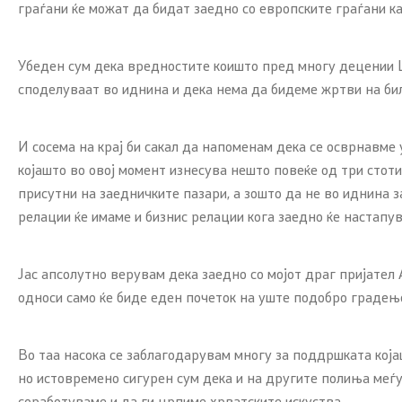
граѓани ќе можат да бидат заедно со европските граѓани ка
Убеден сум дека вредностите коишто пред многу децении Ш
споделуваат во иднина и дека нема да бидеме жртви на бил
И сосема на крај би сакал да напоменам дека се осврнавме 
којашто во овој момент изнесува нешто повеќе од три стот
присутни на заедничките пазари, а зошто да не во иднина з
релации ќе имаме и бизнис релации кога заедно ќе настапу
Јас апсолутно верувам дека заедно со мојот драг пријател
односи само ќе биде еден почеток на уште подобро градењ
Во таа насока се заблагодарувам многу за поддршката којаш
но истовремено сигурен сум дека и на другите полиња меѓу
соработуваме и да ги црпиме хрватските искуства.