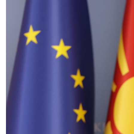
Органи во
Националн
Генерален
Контакт
Контакт
Изјава за пристапност