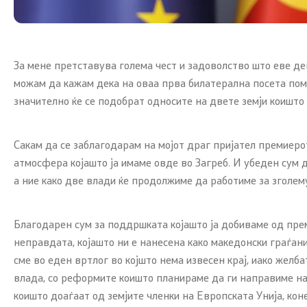
За мене претставува голема чест и задоволство што еве де
можам да кажам дека на оваа прва билатерална посета пом
значително ќе се подобрат односите на двете земји коишто с
Сакам да се заблагодарам на мојот драг пријател премиеро
атмосфера којашто ја имаме овде во Загреб. И убеден сум д
а ние како две влади ќе продолжиме да работиме за зголе
Благодарен сум за поддршката којашто ја добиваме од пре
неправдата, којашто ни е нанесена како македонски граѓани,
сме во еден вртлог во којшто нема извесен крај, иако желб
влада, со реформите коишто планираме да ги направиме нај
коишто доаѓаат од земјите членки на Европската Унија, кон