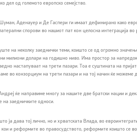
ко дел од големото европско семејство.
уман, Аденауер и Де Гаспери ги имаат дефинирано како европ
атерални спорови во нашиот пат кон целосна интеграција во 
уште на неколку заеднички теми, коишто се од огромно значењ
ини милиони долари на годишно ниво. Има простор за напредок,
аедно настапуваат на трети пазари. Тоа е суштината на пријат
ваме во конзорциум на трети пазари и на тој начин ќе можеме 
 Андреј ќе направиме многу за нашите две братски нации и дек
е на заедничките односи.
то ја дава тој лично, но и хрватската Влада, во евроинтеграти
 кои и реформите во правосудството, реформите коишто се во 