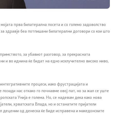
 мојата прва билатерална посета и со големо задоволство
за здравје беа потпишани билатерални договори со кои што
примството, за убавиот разговор, за прекрасната
ни и во иднина ќе бидат на едно исклучително високо ниво,
оинтегративните процеси, иако фрустрацијата и
 позади нас откако го почнавме овој пат, но за жал се уште
ропската Унија е голема. Но, се надевам дека како нова
атели, хрватската Влада, но и останатите пријатели
пол децении од денеска ќе биде исправена и македонските