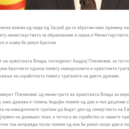
неска можам од овде од Загреб да се обратам како премиер на
еѓу министерствата за образование и наука и Министерството 
е и онака би рекол братски.
т на хрватската Влада, господинот Андреј Пленковиќ, за госто
ека братските односи помеѓу македонските и хрватските граѓа
мување на соработката помеѓу граѓаните на двете држави.
миерот Пленковиќ, од министрите во хрватската Влада за евр
 како држава е голема, бидејќи повеќе од две и пол децении се
ата на македонските граѓани да бидат дел од семејството на Ев
првин на домашен план, а потоа и во соработка со нашите приј
ечно таа неправда после повеќе од или би рекол скоро две и 