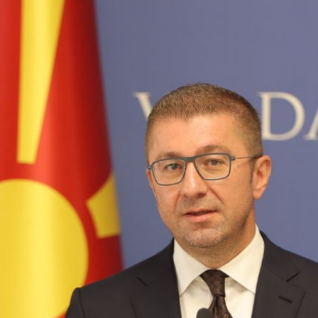
 состав
и координатори
 Секретаријат