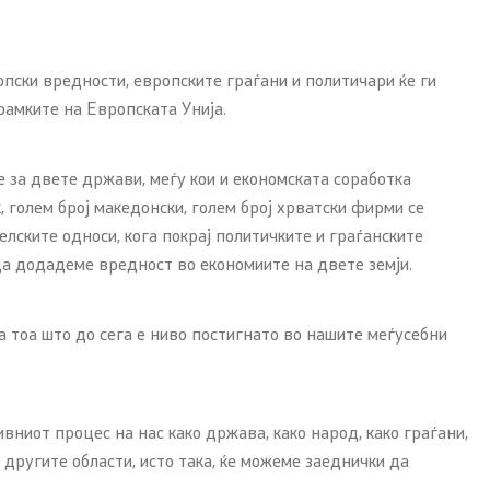
ски вредности, европските граѓани и политичари ќе ги
рамките на Европската Унија.
е за двете држави, меѓу кои и економската соработка
 голем број македонски, голем број хрватски фирми се
елските односи, кога покрај политичките и граѓанските
да додадеме вредност во економиите на двете земји.
а тоа што до сега е ниво постигнато во нашите меѓусебни
вниот процес на нас како држава, како народ, како граѓани,
другите области, исто така, ќе можеме заеднички да