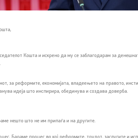
ошта,
едателот Кошта и искрено да му се заблагодарам за денешнат
.
онот, за реформите, економијата, владеењето на правото, инс
анува идеја што инспирира, обединува и создава доверба.
аме нешто што не им припаѓа и на другите.
ес. Бараме процес во кој реформите, трудот, заслугите и исп