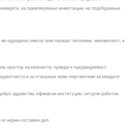
ономијата, на привлекување инвестиции, на подобрување
а во одредена смисла чувствуваат поголема неизвесност, а
била простор на можности, правда и предвидливост.
курентноста и за отворање нови перспективи за младите
одобро здравство, ефикасни институции, сигурни работни
се нејзин составен дел.