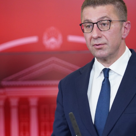
 состав
и координатори
 Секретаријат