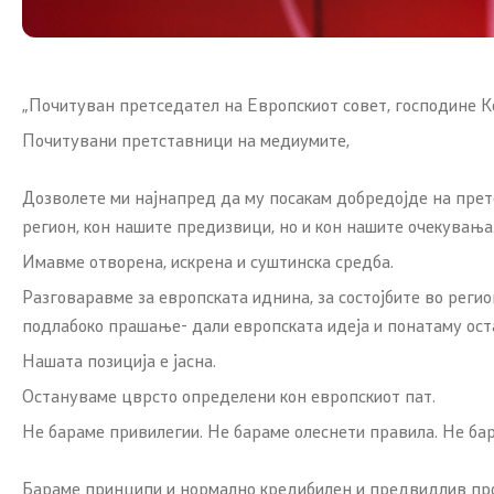
„Почитуван претседател на Европскиот совет, господине К
Почитувани претставници на медиумите,
Дозволете ми најнапред да му посакам добредојде на претс
регион, кон нашите предизвици, но и кон нашите очекувања
Имавме отворена, искрена и суштинска средба.
Разговаравме за европската иднина, за состојбите во реги
подлабоко прашање- дали европската идеја и понатаму ост
Нашата позиција е јасна.
Остануваме цврсто определени кон европскиот пат.
Не бараме привилегии. Не бараме олеснети правила. Не бар
Бараме принципи и нормално кредибилен и предвидлив проц