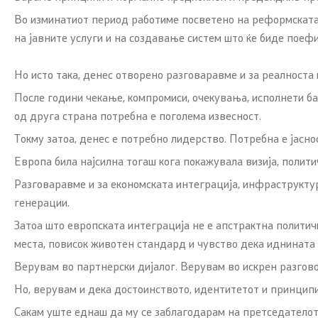
Во изминатиот период работиме посветено на реформската 
на јавните услуги и на создавање систем што ќе биде поефи
Но исто така, денес отворено разговаравме и за реалноста 
После години чекање, компромиси, очекувања, исполнети ба
од друга страна потребна е поголема извесност.
Токму затоа, денес е потребно лидерство. Потребна е јасно
Европа била најсилна тогаш кога покажувала визија, полит
Разговаравме и за економската интеграција, инфраструкту
генерации.
Затоа што европската интеграција не е апстрактна политич
места, повисок животен стандард и чувство дека иднината 
Верувам во партнерски дијалог. Верувам во искрен разгово
Но, верувам и дека достоинството, идентитетот и принципи
Сакам уште еднаш да му се заблагодарам на претседателот