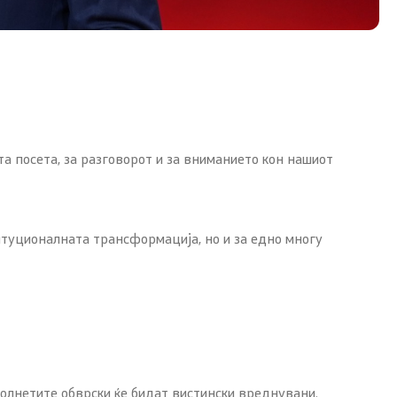
а посета, за разговорот и за вниманието кон нашиот
титуционалната трансформација, но и за едно многу
олнетите обврски ќе бидат вистински вреднувани.