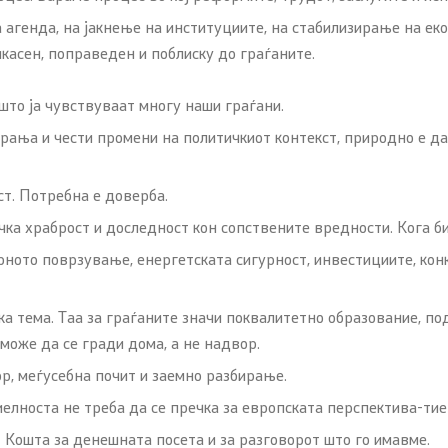
агенда, на јакнење на институциите, на стабилизирање на ек
касен, поправеден и поблиску до граѓаните.
што ја чувствуваат многу наши граѓани.
рања и чести промени на политичкиот контекст, природно е д
ст. Потребна е доверба.
ичка храброст и доследност кон сопствените вредности. Кога 
рното поврзување, енергетската сигурност, инвестициите, кон
ка тема. Таа за граѓаните значи поквалитетно образование, п
може да се гради дома, а не надвор.
р, меѓусебна почит и заемно разбирање.
елноста не треба да се пречка за европската перспектива-тие 
 Кошта за денешната посета и за разговорот што го имавме.