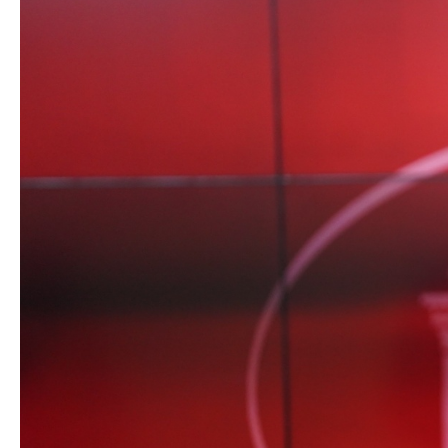
Органи во
Националн
Генерален
Контакт
Контакт
Изјава за пристапност