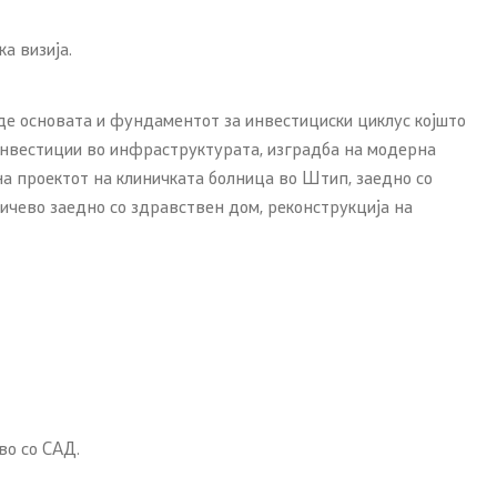
а визија.
иде основата и фундаментот за инвестициски циклус којшто
 инвестиции во инфраструктурата, изградба на модерна
на проектот на клиничката болница во Штип, заедно со
ичево заедно со здравствен дом, реконструкција на
во со САД.