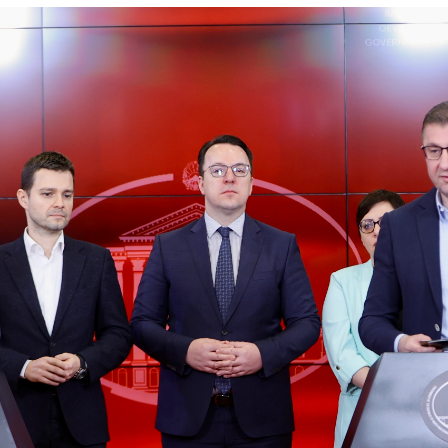
 состав
и координатори
 Секретаријат