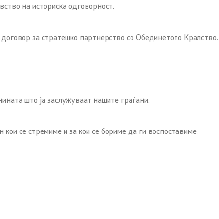
увство на историска одговорност.
и договор за стратешко партнерство со Обединетото Кралство.
нината што ја заслужуваат нашите граѓани.
кои се стремиме и за кои се бориме да ги воспоставиме.