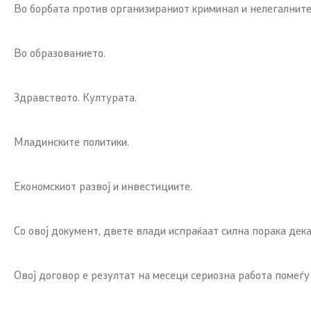
Во борбата против организираниот криминал и нелегалнит
Во образованието.
Здравството. Културата.
Младинските политики.
Економскиот развој и инвестициите.
Со овој документ, двете влади испраќаат силна порака дека
Овој договор е резултат на месеци сериозна работа помеѓу н