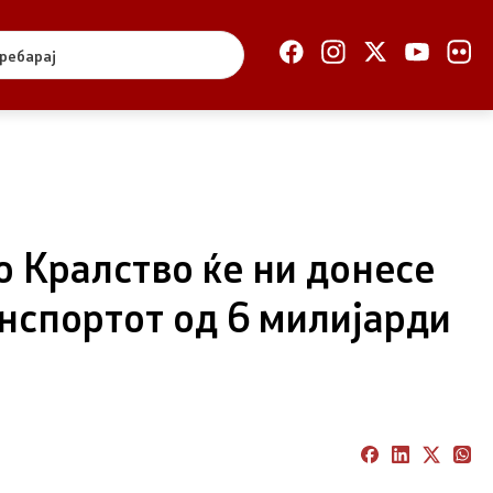
Отворена Влада
Отчетност
Финансии
Сервисни информации
 Кралство ќе ни донесе
Антикорупција
нспортот од 6 милијарди
Организација и
систематизација
Регулатива
Отворени податоци