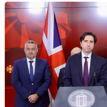
Органи во
Националн
Генерален
Контакт
Контакт
Изјава за пристапност