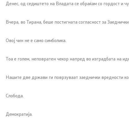
Денес, од седиштето на Владата се обраќам со гордост и ч
Вчера, во Тирана, беше постигната согласност за Заедничк
Овој чин не е само симболика.
Тоа е голем, неповратен чекор напред во изградбата на ид
Нашите две држави ги поврзуваат заеднички вредности кон 
Слобода.
Демократија.