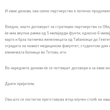
И овие денови, ова силно партнерство е логично продолжен
Воедно, зошто договорот за стратешко партнерство со Обед
ќе има вкупна рамка од 5 милијарди фунти, односно 6 мили
карго и брза патничка железницата од Табановце до Гевгел
зградата на новиот медицински факултет, студентски дом с
клиничката болница во Тетово, итн.
Во наредните денови ќе се потпишат договори и за овие ин
Драги пријатели,
Ова што се постигна претставува втор клучен столб на на