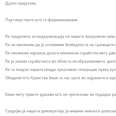
Драги пријатели,
Партнерството што го формализираме:
Ќе придонесе за модернизација на нашите вооружени сили 
Ќе ни овозможи да ја зголемиме безбедноста на границите и
Ќе овозможи најсилна досега економска соработка меѓу две
Ќе ја засили соработката во областа на образованието, ди
Ќе ги поврзе нашите млади, креативни генерации преку кул
Обединетото Кралство беше со нас уште во најраните и нај
Беше меѓу првите држави што нè препознаа, ни подадоа рак
Градејќи ја нашата демократија, ја имавме нивната целосн