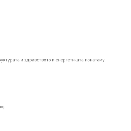
руктурата и здравството и енергетиката понатаму.
ој.