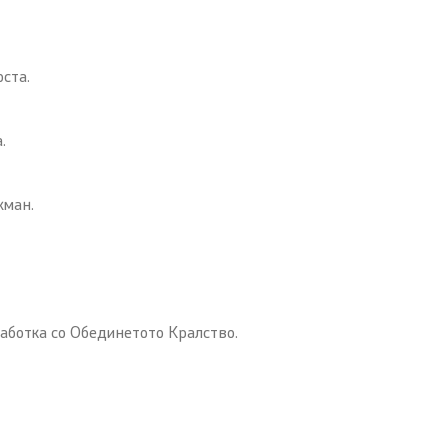
ста.
.
жман.
работка со Обединетото Кралство.