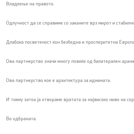
Владеење на правото.
Одлучност да се справиме со заканите врз мирот и стабилно
Длабока посветеност кон безбедна и просперитетна Европа
Ова партнерство значи многу повеќе од билатерален аран
Ова партнерство кое е архитектура за иднината.
И токму затоа ја отвораме вратата за највисоко ниво на со
Во одбраната.