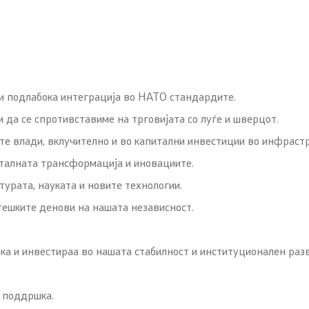
и подлабока интеграција во НАТО стандардите.
 да се спротивставиме на трговијата со луѓе и шверцот.
те влади, вклучително и во капитални инвестиции во инфраст
гиталната трансформација и иновациите.
турата, науката и новите технологии.
тешките денови на нашата независност.
а и инвестираа во нашата стабилност и институционален разв
а поддршка.