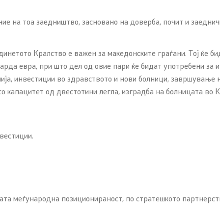
ие на тоа заедништво, засновано на доверба, почит и заедничк
инетото Кралство е важен за македонските граѓани. Тој ќе б
јарда евра, при што дел од овие пари ќе бидат употребени за
ија, инвестиции во здравството и нови болници, завршување 
о капацитет од двестотини легла, изградба на болницата во К
вестиции.
шата меѓународна позиционираност, по стратешкото партнерст