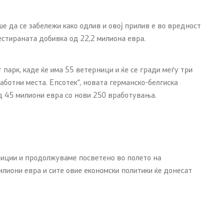
 да се забележи како одлив и овој прилив е во вредност
естираната добивка од 22,2 милиона евра.
парк, каде ќе има 55 ветерници и ќе се гради меѓу три
ботни места. Епсотек“, новата германско-белгиска
од 45 милиони евра со нови 250 вработувања.
стиции и продолжуваме посветено во полето на
лиони евра и сите овие економски политики ќе донесат