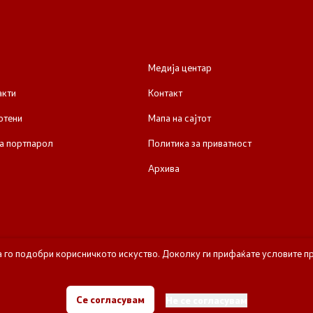
Медија центар
акти
Контакт
отени
Мапа на сајтот
а портпарол
Политика за приватност
Архива
а го подобри корисничкото искуство. Доколку ги прифаќате условите пр
© 2026 Влада на Република Северна Македонија
Се согласувам
Не се согласувам
Сите права задржани