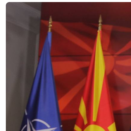
Органи во
Националн
Генерален
Контакт
Контакт
Изјава за пристапност