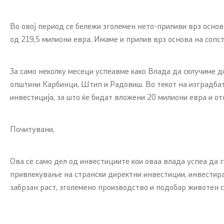
Во овој период се бележи зголемен нето-приливи врз основ
од 219,5 милиони евра. Имаме и прилив врз основа на сопс
За само неколку месеци успеавме како Влада да склучиме до
општини Карбинци, Штип и Радовиш. Во текот на изградбата
инвестиција, за што ќе бидат вложени 20 милиони евра и о
Почитувани,
Ова се само дел од инвестициите кои оваа влада успеа да 
привлекување на странски директни инвестиции, инвестира
забрзан раст, зголемено производство и подобар животен 