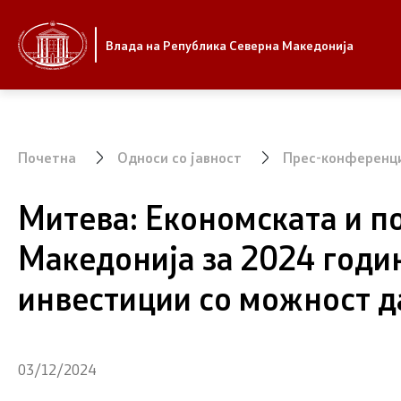
Стратешки приоритети и програма
Влада
Влада на Република Северна Македонија
Стратешки приоритети
Претседат
Планови за реформски приоритети
Канцелари
Владата
Почетна
Односи со јавност
Прес-конференц
Завршени планови
Заменици 
Митева: Економската и по
Владата
Стратешки план на Генералниот
секретаријат
Македонија за 2024 годи
Состав на
Национални стратегии
инвестиции со можност д
Министер
СОЗР
03/12/2024
Комисии