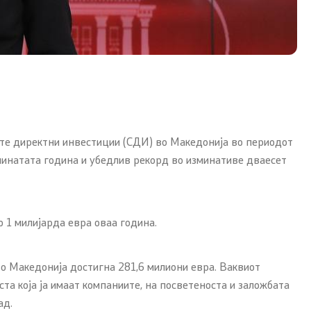
ите директни инвестиции (СДИ) во Македонија во периодот
минатата година и убедлив рекорд во изминативе дваесет
 1 милијарда евра оваа година.
о Македонија достигна 281,6 милиони евра. Ваквиот
та која ја имаат компаниите, на посветеноста и заложбата
ад.