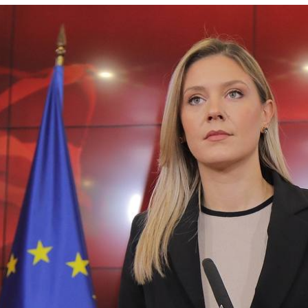
 состав
и координатори
 Секретаријат