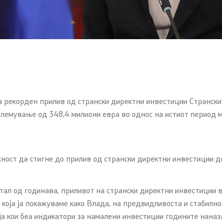
за рекорден прилив од странски директни инвестиции Странск
големување од 348,4 милиони евра во однос на истиот период 
ност да стигне до прилив од странски директни инвестиции до
тал од годинава, приливот на странски директни инвестиции в
која ја покажуваме како Влада, на предвидливоста и стабилнос
ја кои беа индикатори за намалени инвестиции годините наназ