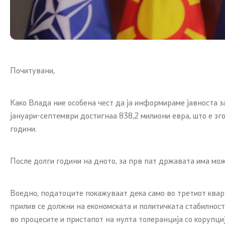
Почитувани,
Како Влада ние особена чест да ја информираме јавноста 
јануари-септември достигнаа 838,2 милиони евра, што е з
години.
После долги години на дното, за прв пат државата има мож
Воедно, податоците покажуваат дека само во третиот квар
прилив се должни на економската и политичката стабилност 
во процесите и пристапот на нулта толеранција со корупци