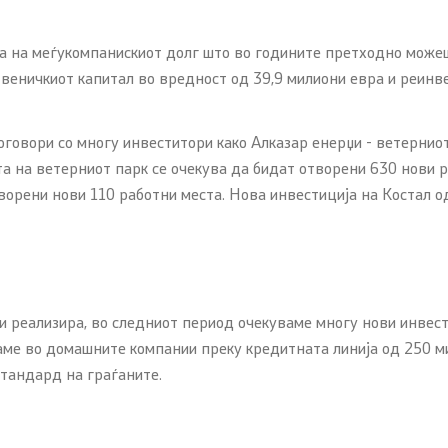
а на меѓукомпанискиот долг што во годините претходно можеше
твеничкиот капитал во вредност од 39,9 милиони евра и реинв
говори со многу инвеститори како Алказар енерџи - ветерниот 
 на ветерниот парк се очекува да бидат отворени 630 нови ра
творени нови 110 работни места. Нова инвестиција на Костал 
ги реализира, во следниот период очекуваме многу нови инве
ме во домашните компании преку кредитната линија од 250 ми
стандард на граѓаните.