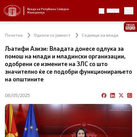
Влада на Република Северна
MK
Стратешки приоритети и програма
Македонија
Стратешки приоритети
Почетна
Односи со јавност
Седници на влада
Планови за реформски приоритети
Љатифи Азизи: Владата донесе одлука за
помош на млади и младински организации,
Завршени планови
одобрени се измените на ЗЛС со што
значително ќе се подобри функционирањето
Стратешки план на Генералниот секретаријат
на општините
Национални стратегии
06/05/2025
Влада
Претседател на Владата