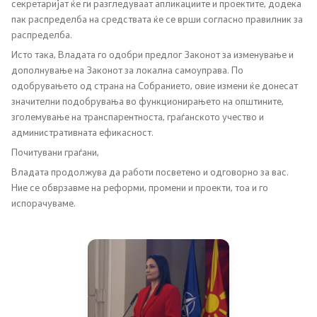
секретаријат ќе ги разгледуваат апликациите и проектите, додека
пак распределба на средствата ќе се врши согласно правилник за
Регулатива
распределба.
Исто така, Владата го одобри предлог Законот за изменување и
Отворени податоци
дополнување на Законот за локална самоуправа. По
одобрувањето од страна на Собранието, овие измени ќе донесат
значителни подобрувања во функционирањето на општините,
Контакт
зголемување на транспарентноста, граѓанското учество и
административната ефикасност.
Почитувани граѓани,
Контакт
Владата продолжува да работи посветено и одговорно за вас.
Ние се обврзавме на реформи, промени и проекти, тоа и го
Изјава за пристапност
испорачуваме.
Со еден клик до сите услуги