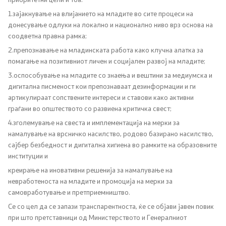
Односи со јавност
1.зајакнување на влијанието на младите во сите процеси на
донесување одлуки на локално и национално ниво врз основа на
соодветна правна рамка;
Канцеларија на портпарол
2.препознавање на младинската работа како клучна алатка за
помагање на позитивниот личен и социјален развој на младите;
Медија центар
3.оспособување на младите со знаења и вештини за медиумска и
дигитална писменост кои препознаваат дезинформации и ги
артикулираат сопствените интереси и ставови како активни
Отворена Влада
граѓани во општеството со развиена критичка свест;
4.зголемување на свеста и имплементација на мерки за
Отчетност
намалување на врсничко насилство, родово базирано насилство,
сајбер безбедност и дигитална хигиена во рамките на образовните
Финансии
институции и
креирање на иновативни решенија за намалување на
Сервисни информации
невработеноста на младите и промоција на мерки за
самовработување и претприемништво.
Антикорупција
Се со цел да се запази транспарентноста, ќе се објави јавен повик
при што претставници од Министерството и Генералниот
Организација и систематизација