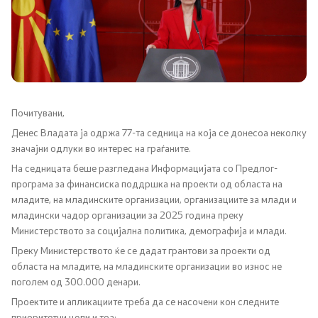
Канцеларија на Претседателот на Владата
Заменици на Претседателот на Владата
Состав на Владата
Министерства
Почитувани,
Денес Владата ја одржа 77-та седница на која се донесоа неколку
СОЗР
значајни одлуки во интерес на граѓаните.
На седницата беше разгледана Информацијата со Предлог-
Комисии
програма за финансиска поддршка на проекти од областа на
младите, на младинските организации, организациите за млади и
младински чадор организации за 2025 година преку
Органи во состав
Министерството за социјална политика, демографија и млади.
Преку Министерството ќе се дадат грантови за проекти од
Национални координатори
областа на младите, на младинските организации во износ не
поголем од 300.000 денари.
Генерален Секретаријат
Проектите и апликациите треба да се насочени кон следните
приоритетни цели и тоа: