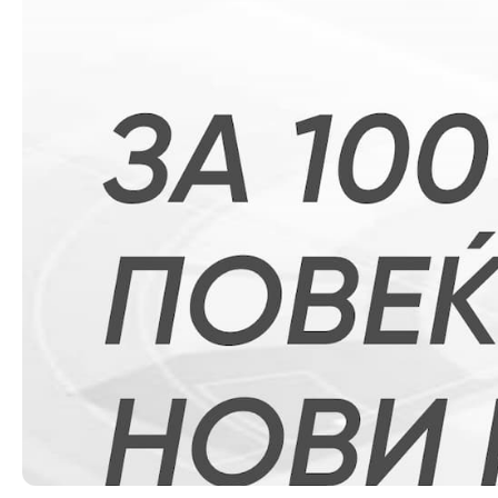
Органи во
Националн
Генерален
Контакт
Контакт
Изјава за пристапност