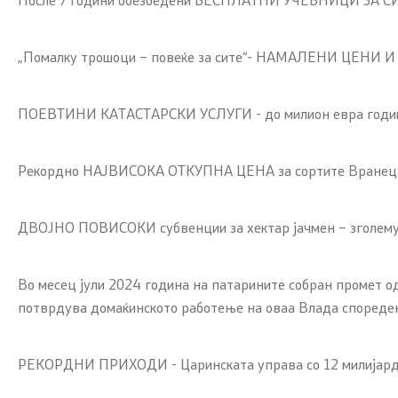
„Помалку трошоци – повеќе за сите“- НАМАЛЕНИ ЦЕНИ И
ПОЕВТИНИ КАТАСТАРСКИ УСЛУГИ - до милион евра годишно
Рекордно НАЈВИСОКА ОТКУПНА ЦЕНА за сортите Вранец 
ДВОЈНО ПОВИСОКИ субвенции за хектар јачмен – зголемув
Во месец јули 2024 година на патарините собран промет о
потврдува домаќинското работење на оваа Влада спореден
РЕКОРДНИ ПРИХОДИ - Царинската управа со 12 милијарди 