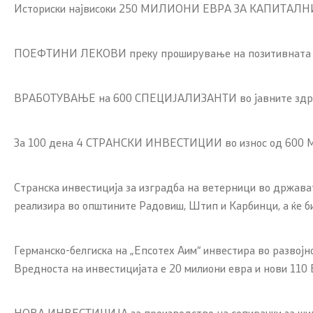
Историски највисоки 250 МИЛИОНИ ЕВРА ЗА КАПИТАЛНИ 
ПОЕФТИНИ ЛЕКОВИ преку проширување на позитивната лис
ВРАБОТУВАЊЕ на 600 СПЕЦИЈАЛИЗАНТИ во јавните здра
За 100 дена 4 СТРАНСКИ ИНВЕСТИЦИИ во износ од 600 
Странска инвестиција за изградба на ветерници во држа
реализира во општините Радовиш, Штип и Карбинци, а ќе би
Германско-белгиска на „Епсотех Аим“ инвестира во развој
Вредноста на инвестицијата е 20 милиони евра и нови 1
НОВА ИНВЕСТИЦИЈА за производство на сопирачки за шинск