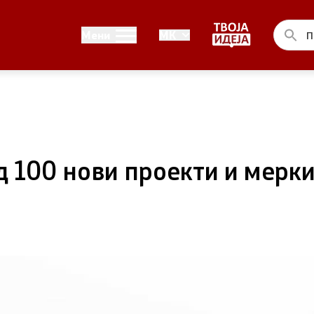
Односи со јавност
Мени
MK
ел на Владата
Канцеларија на портпарол
ја на Претседателот на
Медија центар
на Претседателот на
д 100 нови проекти и мерк
 Владата
ства