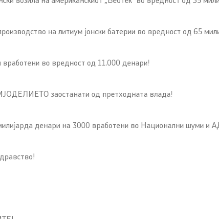
оизводство на литиум јонски батерии во вредност од 65 мил
и вработени во вредност од 11.000 денари!
МЈОДЕЛИЕТО заостанати од претходната влада!
ијарда денари на 3000 вработени во Национални шуми и А
дравство!
ИТЕ!