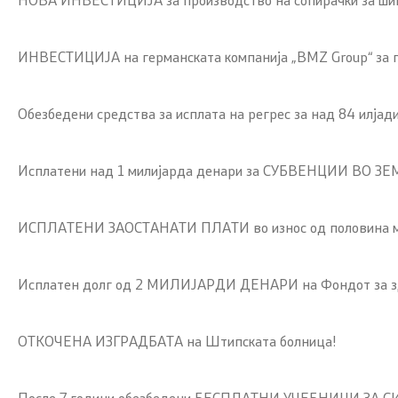
ИНВЕСТИЦИЈА на германската компанија „BMZ Group“ за пр
Обезбедени средства за исплата на регрес за над 84 илјад
Исплатени над 1 милијарда денари за СУБВЕНЦИИ ВО ЗЕ
ИСПЛАТЕНИ ЗАОСТАНАТИ ПЛАТИ во износ од половина мил
Исплатен долг од 2 МИЛИЈАРДИ ДЕНАРИ на Фондот за з
ОТКОЧЕНА ИЗГРАДБАТА на Штипската болница!
После 7 години обезбедени БЕСПЛАТНИ УЧЕБНИЦИ ЗА С