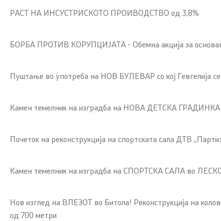
РАСТ НА ИНСУСТРИСКОТО ПРОИВОДСТВО од 3,8%
БОРБА ПРОТИВ КОРУПЦИЈАТА - Обемна акција за основан со
Пуштање во употреба на НОВ БУЛЕВАР со кој Гевгелија се 
Камен темелник на изградба на НОВА ДЕТСКА ГРАДИНКА во
Почеток на реконструкција на спортската сала ДТВ ,,Парт
Камен темелник на изградба на СПОРТСКА САЛА во ЛЕСК
Нов изглед на ВЛЕЗОТ во Битола! Реконструкција на колов
од 700 метри