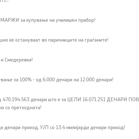
 МАРЖИ за купување на училишен прибор!
 ќе остануваат во паричниците на граѓаните!
и Смедеревка!
ање за 100% - од 6.000 денари на 12.000 денари!
д 470.194.563 денари што е за ЦЕЛИ 16.071.251 ДЕНАРИ ПОВЕЌ
о со претходната!
денари приход, УЈП со 13.4 милијарди денари приход!