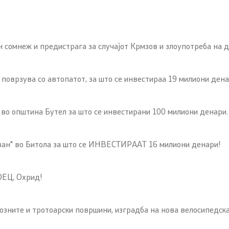
мнеж и предистрага за случајот Крмзов и злоупотреба на д
поврзува со автопатот, за што се инвестираа 19 милиони дена
 општина Бутел за што се инвестирани 100 милиони денари.
изан" во Битола за што се ИНВЕСТИРААТ 16 милиони денари!
ОЕЦ, Охрид!
озните и тротоарски површини, изградба на нова велосипедска