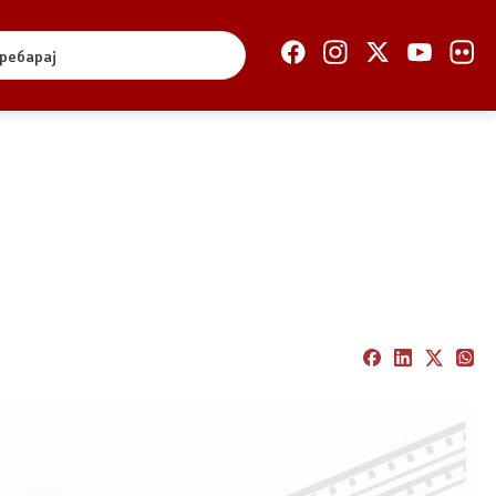
Отворена Влада
Отчетност
Финансии
Сервисни информации
и
Антикорупција
Организација и
систематизација
Регулатива
Отворени податоци