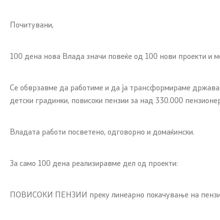
Почитувани,
100 дена нова Влада значи повеќе од 100 нови проекти и ме
Се обврзавме да работиме и да ја трансформираме држава
детски градинки, повисоки пензии за над 330.000 пензионе
Владата работи посветено, одговорно и домаќински.
За само 100 дена реализиравме дел од проекти:
ПОВИСОКИ ПЕНЗИИ преку линеарно покачување на пензии