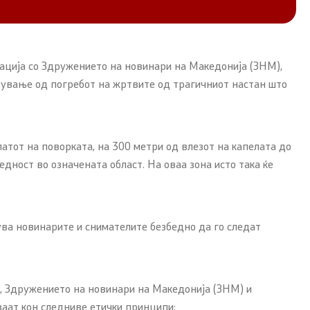
ација со Здружението на новинари на Македонија (ЗНМ),
стување од погребот на жртвите од трагичниот настан што
атот на поворката, на 300 метри од влезот на капелата до
дност во означената област. На оваа зона исто така ќе
ува новинарите и снимателите безбедно да го следат
, Здружението на новинари на Македонија (ЗНМ) и
аат кон следниве етички принципи: