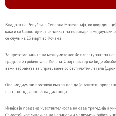
Владата на Република Северна Македонија, во координациј
како и со Самостојниот синдикат на новинари и медиумски 
се случи на 16 март во Кочани.
За претставниците на медиумите кои ќе известуваат за нас
градските гробишта во Кочани. Овој простор ќе биде обезб
важи забраната за управување со беспилотни летала (дрон
Овој медиумски протокол има за цел да ја заштити приватн
настанот од соодветна дистанца.
Имајќи ја предвид чувствителноста на оваа трагедија и у
Самостојниот синдикат на новинари и медиумски работници