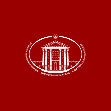
 состав
и координатори
 Секретаријат