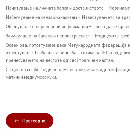
Почитување на личната болка и достоинството – Новинарите
Избегнување на сензационализам – Известувањето за траги
Објавување на проверени информации – Треба да се прене
Зачувување на баланс и непристрасност – Медиумите треба
Освен ова, потсетуваме дека Меѓународната федерација на н
известување. Глобалната повелба за етика на IFJ ја подвле
пренесувањето на вестите од овој трагичен настан.
Со цел да се обезбеди непречено движење и идентификациј
матични медиумски куќи.
Претходно