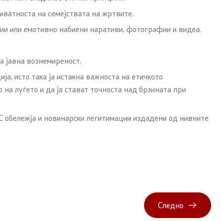
иватноста на семејствата на жртвите.
ии или емотивно набиени наративи, фотографии и видеа.
а јавна вознемиреност.
ја, исто така ја истакна важноста на етичкото
 на луѓето и да ја стават точноста над брзината при
С обележја и новинарски легитимации издадени од нивните
Следно