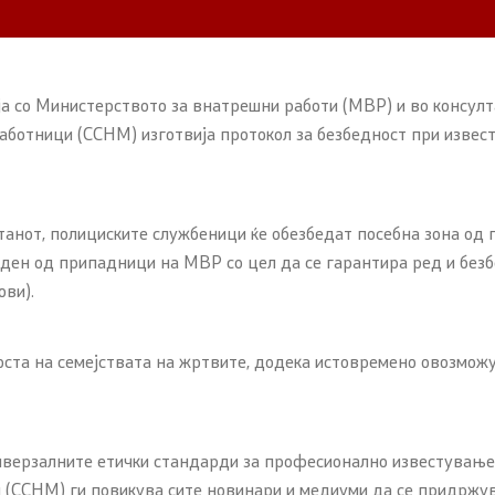
а со Министерството за внатрешни работи (МВР) и во консулт
работници (ССНМ) изготвија протокол за безбедност при изве
танот, полициските службеници ќе обезбедат посебна зона од п
еден од припадници на МВР со цел да се гарантира ред и безбе
ови).
оста на семејствата на жртвите, додека истовремено овозмож
ниверзалните етички стандарди за професионално известување
 (ССНМ) ги повикува сите новинари и медиуми да се придржув