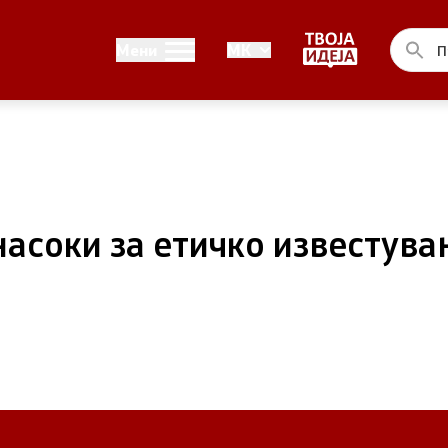
Односи со јавност
Мени
MK
ел на Владата
Канцеларија на портпарол
ја на Претседателот на
Медија центар
на Претседателот на
асоки за етичко известува
 Владата
ства