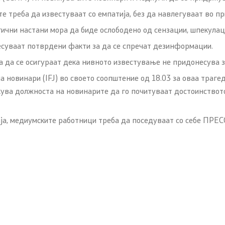
 треба да известуваат со емпатија, без да навлегуваат во пр
чни настани мора да биде ослободено од сензации, шпекулац
суваат потврдени факти за да се спречат дезинформации.
 да се осигураат дека нивното известување не придонесува з
овинари (IFJ) во своето соопштение од 18.03 за оваа трагеди
кува должноста на новинарите да го почитуваат достоинството
а, медиумските работници треба да поседуваат со себе ПРЕС