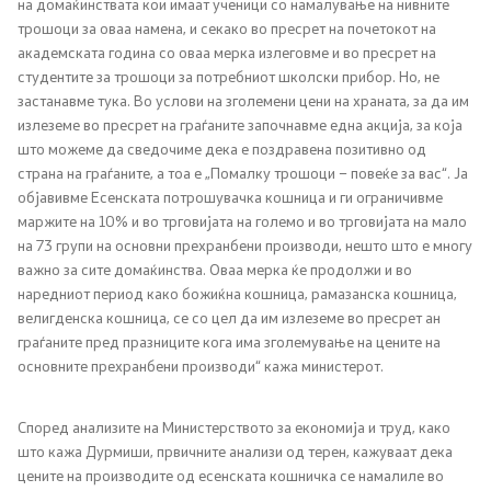
на домаќинствата кои имаат ученици со намалување на нивните
трошоци за оваа намена, и секако во пресрет на почетокот на
академската година со оваа мерка излеговме и во пресрет на
студентите за трошоци за потребниот школски прибор. Но, не
застанавме тука. Во услови на зголемени цени на храната, за да им
излеземе во пресрет на граѓаните започнавме една акција, за која
што можеме да сведочиме дека е поздравена позитивно од
страна на граѓаните, а тоа е „Помалку трошоци – повеќе за вас“. Ја
објавивме Есенската потрошувачка кошница и ги ограничивме
маржите на 10% и во трговијата на големо и во трговијата на мало
на 73 групи на основни прехранбени производи, нешто што е многу
важно за сите домаќинства. Оваа мерка ќе продолжи и во
наредниот период како божиќна кошница, рамазанска кошница,
велигденска кошница, се со цел да им излеземе во пресрет ан
граѓаните пред празниците кога има зголемување на цените на
основните прехранбени производи“ кажа министерот.
Според анализите на Министерството за економија и труд, како
што кажа Дурмиши, првичните анализи од терен, кажуваат дека
цените на производите од есенската кошничка се намалиле во