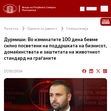
Влада на Република Северна
MK
Стратешки приоритети и програма
Македонија
Стратешки приоритети
Почетна
Односи со јавност
Соопштенија
Планови за реформски приоритети
Дурмиши: Во изминатите 100 дена бевме
силно посветени на поддршката на бизнисот,
Завршени планови
домаќинствата и заштитата на животниот
стандард на граѓаните
Стратешки план на Генералниот секретаријат
17/10/2024
Национални стратегии
Влада
Претседател на Владата