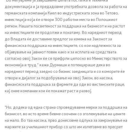
документација и ја предадовме употребната дозвола за работа на
германската компанија Киел во индустриската зона во Тетово,
Регулатива
инвестиција која ќе отвори 300 работни места во Полошкиот
регион. Нашата посветеност за поддршка на бизнисот и на растот
Отворени податоци
на инвестициите ќе продолжи и понатаму. Во наредниот период
до Владата ќе доставиме предлог за измена на Законот за
финансиска поддршка на инвестициите, со кои надлежноста за
Контакт
објавување на јавниот повик како и за исплата на средствата
согласно овој Закон ќе се префрли целосно во Министерството за
Контакт
економија и труд.“ кажа Дурмиши и потенцираше дека во
наредниот период заедно со бизнис заедницата и со коморите ќе
отвори и дијалог за подобрување на овој Закон, во насока,
Изјава за пристапност
финансиската поддршка за фирмите да оди во вистинските раце,
кај оние компании кои ќе покажат раст и развој.
“Но, додека од една страна спроведувавме мерки за поддршка на
Со еден клик до сите услуги
бизнисот, во исто време бевме соочени со зголемување на цените
на мало. Во таа насока, прво донесовме одлука за замрзнување на
маржите за училишниот прибор со што им излеговме во пресрет