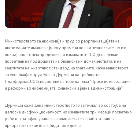
Канцеларија на Претседателот на Владата
Заменици на Претседателот на Владата
Состав на Владата
Министерството за економија и труд со реорганизацијата на
институциите имаше најмногу промени во надлежностите, но и и
Министерства
покрај овој голем предизвик во изминатите 100 дена бевме
посветени на поддршката на бизнисите и домаќинствата, и на
СОЗР
заштитата на животниот стандард на граѓаните, кажа министерот
за економија и труд Бесар Дурмиши на трибината:
Комисии
Платформа:100% посветени на тебе на тема “Проекти, инвестиции
и реформи во економијата, финансии и јавна администрација“
Органи во состав
Дурмиши кажа дека министерството го затекнал во состојба на
Национални координатори
целосна дисфункционалност, но изминатите три месеци посветено
работел на зајакнување на капацитетите за работа, како и
Генерален Секретаријат
приоритетите кои ќе ни бидат во иднина.