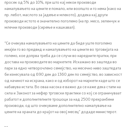
просек од 5% до 10%, при што кај некои производи
намалувањето на цените е помало, или воопшто и го нема (како на
пр. лебот, маслото за јадење и млекото), додека кај други
производи истото е значително поголемо (на пр. месо, зеленчук и
млечни производи (сирење и кашкавал).
“Се очекува намалувањето на цените да биде уште поголемо
имајќи го во предвид и намалувањето на цените во трговијата на
големо, кое допрва треба да се случи во наредните пратки, при
достава на производите во маркетите. Искажано во заштеда во
пари за едно четворочлено семејство, на месечно ниво заштедата
би изнесувала од 690 ден до 1360 ден по семејство, во зависност
од начинот на исхрана, како и од изборот на маркети каде што се
набавува истата. Во оваа насока е важно да се каже дека стапи на
сила и Законот за нефер трговски практики со кој се ограничуваат
рабатот и дополнителните трошоци за над 2500 прехранбени
производи, од што очекуваме дополнително намалување на
цените на храната до крајот на овој месец“ додаде министерот.