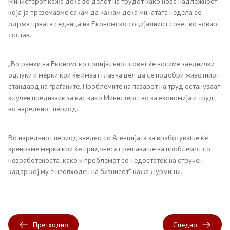
Министерот кажа дека во делот на трудот како нова надлежност
која ја преземавме сакам да кажам дека минатата недела се
одржа првата седница на Економско социјалниот совет во новиот
состав.
„Во рамки на Економско социјалниот совет ќе носиме заеднички
одлуки и мерки кои ќе имаат главна цел да се подобри животниот
стандард на граѓаните. Проблемите на пазарот на труд остануваат
клучен предизвик за нас како Министерство за економија и труд
во наредниот период.
Во наредниот период заедно со Агенцијата за вработување ќе
креираме мерки кои ќе придонесат решавање на проблемот со
невработеноста, како и проблемот со недостаток на стручен
кадар кој му е неопходен на бизнисот“ кажа Дурмиши.
Претходно
Следно