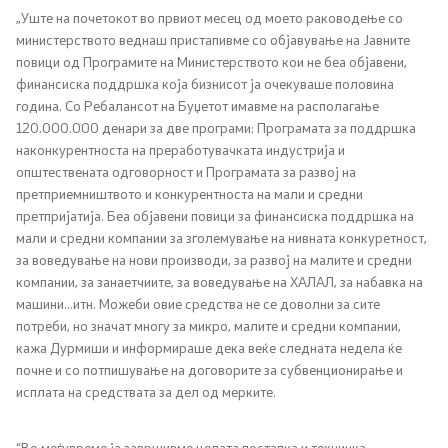
„Уште на почетокот во првиот месец од моето раководење со
Односи со јавност
министерството веднаш пристапивме со објавување на Јавните
повици од Програмите на Министерството кои не беа објавени,
Канцеларија на портпарол
финансиска поддршка која бизнисот ја очекуваше половина
година. Со Ребалансот на Буџетот имавме на располагање
120.000.000 денари за две програми: Програмата за поддршка
Медија центар
наконкурентноста на преработувачката индустрија и
општествената одговорност и Програмата за развој на
претприемништвото и конкурентноста на мали и средни
Отворена Влада
претпријатија. Беа објавени повици за финансиска поддршка на
мали и средни компании за зголемување на нивната конкуретност,
Отчетност
за воведување на нови производи, за развој на малите и средни
компании, за занаетчиите, за воведување на ХАЛАЛ, за набавка на
Финансии
машини...итн. Можеби овие средства не се доволни за сите
потреби, но значат многу за микро, малите и средни компании,
Сервисни информации
кажа Дурмиши и информираше дека веќе следната недела ќе
почне и со потпишување на договорите за субвенционирање и
исплата на средствата за дел од мерките.
Антикорупција
Организација и систематизација
“Во меѓувреме ја завршивме целата постапка и техничка