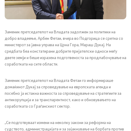
Канцеларија на Претседателот на Владата
Заменици на Претседателот на Владата
Состав на Владата
Заменик претседателот на Владата задолжен за политики на
добро владеење, Арбен Фетаи, вчера во Подгорица се сретна со
министерот за јавна управа на Црна Гора, Мараш Дукај. На
Министерства
средбата беа констатирани добрите пријателски односи меѓу
двете земји и беше изразена подготвеноста за продлабочување на
СОЗР
соработката на сите области.
Комисии
Заменик претседателот на Владата Фетаи го информираше
домаќинот Дукај за спроведување на европската агенда и
Органи во состав
посебно ja истакна важноста за спроведување на стратегиите за
антикорупција и за транспарентност, како и обновувањето на
Национални координатори
соработката со Граѓанскиот сектор.
Генерален Секретаријат
„Се подготвуваат измени на неколку закони за реформа на
судството, администрацијата и за зајакнување на борбата против