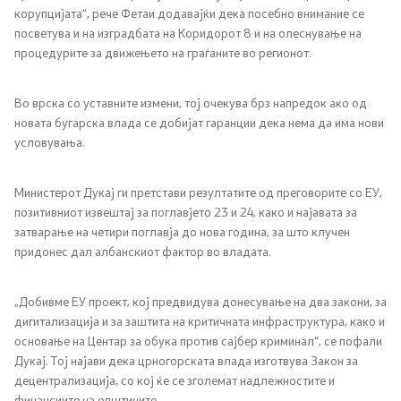
корупцијата“, рече Фетаи додавајќи дека посебно внимание се
Односи со јавност
посветува и на изградбата на Коридорот 8 и на олеснување на
процедурите за движењето на граѓаните во регионот.
Канцеларија на портпарол
Во врска со уставните измени, тој очекува брз напредок ако од
Медија центар
новата бугарска влада се добијат гаранции дека нема да има нови
условувања.
Отворена Влада
Министерот Дукај ги претстави резултатите од преговорите со ЕУ,
позитивниот извештај за поглавјето 23 и 24, како и најавата за
Отчетност
затварање на четири поглавја до нова година, за што клучен
придонес дал албанскиот фактор во владата.
Финансии
„Добивме ЕУ проект, кој предвидува донесување на два закони, за
Сервисни информации
дигитализација и за заштита на критичната инфраструктура, како и
основање на Центар за обука против сајбер криминал“, се пофали
Антикорупција
Дукај. Тој најави дека црногорската влада изготвува Закон за
децентрализација, со кој ќе се зголемат надлежностите и
Организација и систематизација
финансиите на општините.