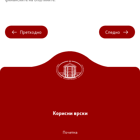
Регулатива
Отворени податоци
Претходно
Следно
Контакт
Контакт
Изјава за пристапност
Корисни врски
Со еден клик до сите услуги
Почетна