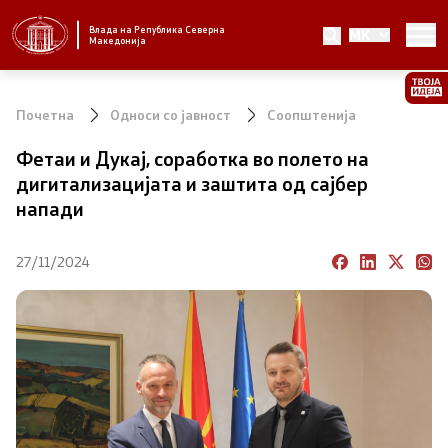
Влада на Република Северна
MK
Стратешки приоритети и програма
Македонија
Стратешки приоритети
Почетна
Односи со јавност
Соопштенија
Планови за реформски приоритети
Фетаи и Дукај, соработка во полето на
дигитализацијата и заштита од сајбер
Завршени планови
напади
Стратешки план на Генералниот секретаријат
27/11/2024
Национални стратегии
Влада
Претседател на Владата