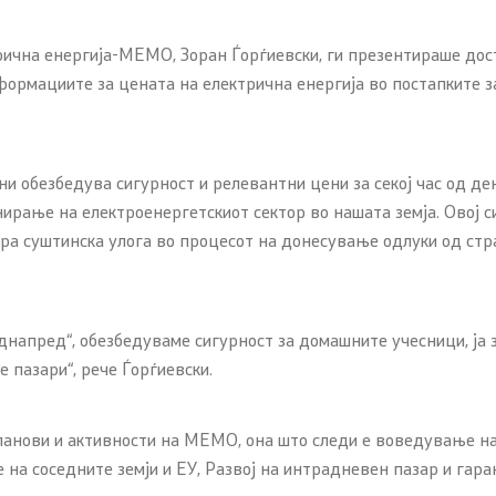
рична енергија-МЕМО, Зоран Ѓорѓиевски, ги презентираше до
формациите за цената на електрична енергија во постапките з
и обезбедува сигурност и релевантни цени за секој час од де
ање на електроенергетскиот сектор во нашата земја. Овој си
гра суштинска улога во процесот на донесување одлуки од стра
днапред“, обезбедуваме сигурност за домашните учесници, ја 
 пазари“, рече Ѓорѓиевски.
планови и активности на МЕМО, она што следи е воведување на
е на соседните земји и ЕУ, Развој на интрадневен пазар и гара