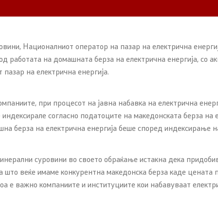
овини, Националниот оператор на пазар на електрична енерг
од работата на домашната берза на електрична енергија, со а
 пазар на електрична енергија.
мпаниите, при процесот на јавна набавка на електрична енер
се индексирале согласно податоците на македонската берза н
на берза на електрична енергија беше според индексирање на
минерални суровини во своето обраќање истакна дека придоби
тоа што веќе имаме конкурентна македонска берза каде цената
оа е важно компаниите и институциите кои набавуваат електри