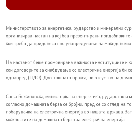
Министерството за енергетика, рударство и минерални сур
организираа настан на кој беа презентирани придобивките 
кои треба да придонесат во унапредување на македонскиот
На настанот беше промовирана важноста институциите и ко
кои договорите за снабдување со електрична енергија би 
однапред (ПДО). Досегашната пракса, во отсуство на домаш
Сања Божиновска, министерка за енергетика, рударство и 
согласно домашната берза се бројни, пред сè со оглед на 
побарувачка на електрична енергија во нашата држава. Зат
можностите на домашната берза за електрична енергија.