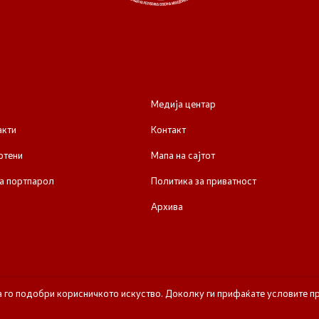
Медија центар
акти
Контакт
отени
Мапа на сајтот
а портпарол
Политика за приватност
Архива
а го подобри корисничкото искуство. Доколку ги прифаќате условите пр