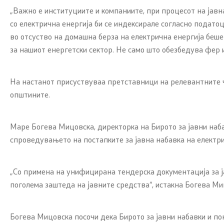
„Важно е институциите и компаниите, при процесот на јав
со електрична енергија би се индексирале согласно подат
во отсуство на домашна берза на електрична енергија беше
за нашиот енергетски сектор. Не само што обезбедува фер и
На настанот присуствуваа претставници на релевантните ч
општините.
Маре Богева Мицовска, директорка на Бирото за јавни наб
спроведувањето на постапките за јавна набавка на електри
„Со примена на унифицирана тендерска документација за ја
поголема заштеда на јавните средства“, истакна Богева Ми
Богева Мицовска посочи дека Бирото за јавни набавки и пон