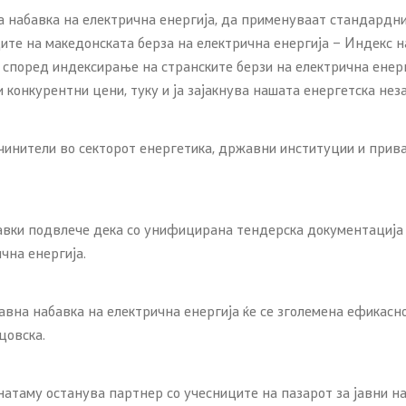
на набавка на електрична енергија, да применуваат стандардн
оците на македонската берза на електрична енергија – Индек
 според индексирање на странските берзи на електрична енерг
 конкурентни цени, туку и ја зајакнува нашата енергетска неза
инители во секторот енергетика, државни институции и прива
авки подвлече дека со унифицирана тендерска документација 
чна енергија.
вна набавка на електрична енергија ќе се зголемена ефикасн
цовска.
атаму останува партнер со учесниците на пазарот за јавни наба