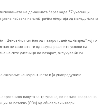
стигнувањата на домашната берза каде 37 учесници
а јавна набавка на електрична енергија од македонската
нот. Ценовниот сигнал од пазарот „ден однапред“ кој го
гнал не само што ги одразува реалните услови на
на на сите учесници во пазарот, вклучувајќи ги
зајакнуваме конкурентноста и ја унапредуваме
 еврото како валута за тргување, во првиот квартал на
нции за потекло (GOs) од обновливи извори.