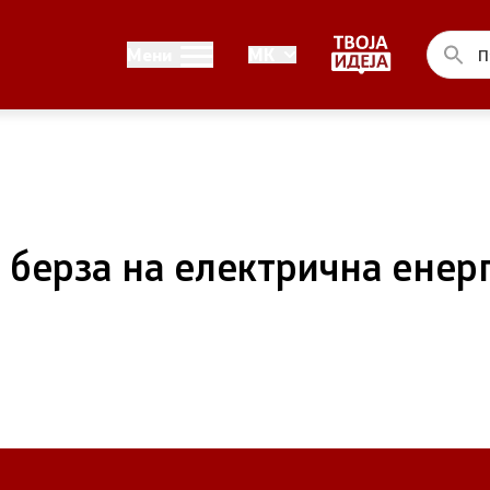
Односи со јавност
Мени
MK
ел на Владата
Канцеларија на портпарол
ја на Претседателот на
Медија центар
на Претседателот на
 берза на електрична енер
 Владата
ства