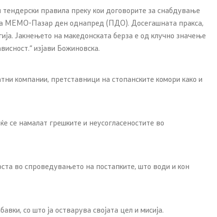
и тендерски правила преку кои договорите за снабдување
с на МЕМО-Пазар ден однапред (ПДО). Досегашната пракса,
ија. Јакнењето на македонската берза е од клучно значење
висност.“ изјави Божиновска.
тни компании, претставници на стопанските комори како и
ќе се намалат грешките и неусогласеностите во
оста во спроведувањето на постапките, што води и кон
вки, со што ја остварува својата цел и мисија.