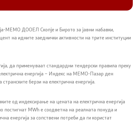
ија-МЕМО ДООЕЛ Скопје и Бирото за јавни набавки,
кцент на идните заеднички активности на трите институции
гија, да применуваат стандардни тендерски правила преку
а електрична енергија – Индекс на МЕМО-Пазар ден
 странските берзи на електрична енергија.
вките од индексирање на цената на електрична енергија
 по постигнат MWh е соодветна на реалната понуда и
чна енергија за сопствени потреби да ги користат