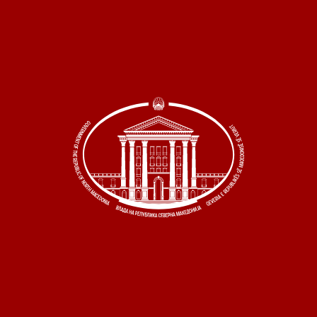
 состав
и координатори
 Секретаријат