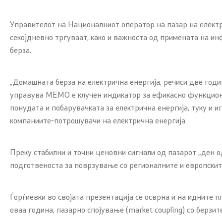
Управителот на Националниот оператор на пазар на елект
секојдневно тргуваат, како и важноста од примената на ин
берза.
„Домашната берза на електрична енергија, речиси две годин
управува МЕМО е клучен индикатор за ефикасно функционир
понудата и побарувачката за електрична енергија, туку и и
компаниите-потрошувачи на електрична енергија.
Преку стабилни и точни ценовни сигнали од пазарот „ден о
подготвеноста за поврзување со регионалните и европските
Ѓорѓиевки во својата презентација се осврна и на идните 
оваа година, пазарно спојување (market coupling) со берзит