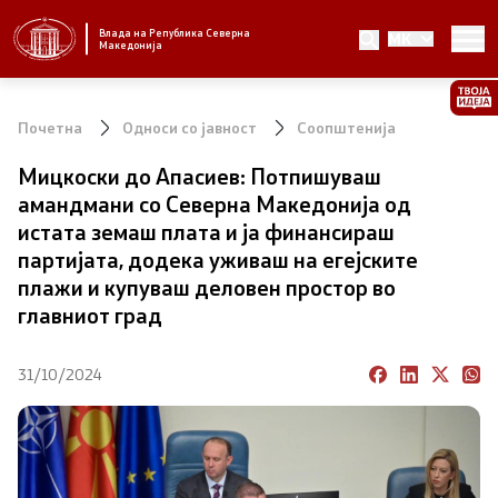
Влада на Република Северна
MK
Стратешки приоритети и програма
Македонија
Стратешки приоритети
Почетна
Односи со јавност
Соопштенија
Планови за реформски приоритети
Мицкоски до Апасиев: Потпишуваш
амандмани со Северна Македонија од
Завршени планови
истата земаш плата и ја финансираш
партијата, додека уживаш на егејските
Стратешки план на Генералниот секретаријат
плажи и купуваш деловен простор во
главниот град
Национални стратегии
31/10/2024
Влада
Претседател на Владата