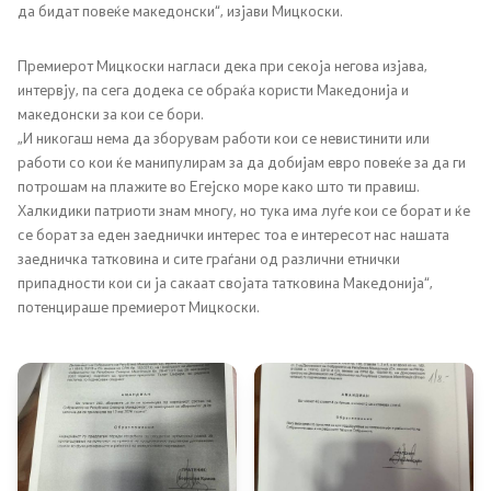
да бидат повеќе македонски“, изјави Мицкоски.
Регулатива
Премиерот Мицкоски нагласи дека при секоја негова изјава,
интервју, па сега додека се обраќа користи Македонија и
Отворени податоци
македонски за кои се бори.
„И никогаш нема да зборувам работи кои се невистинити или
работи со кои ќе манипулирам за да добијам евро повеќе за да ги
Контакт
потрошам на плажите во Егејско море како што ти правиш.
Халкидики патриоти знам многу, но тука има луѓе кои се борат и ќе
се борат за еден заеднички интерес тоа е интересот нас нашата
Контакт
заедничка татковина и сите граѓани од различни етнички
припадности кои си ја сакаат својата татковина Македонија“,
Изјава за пристапност
потенцираше премиерот Мицкоски.
Со еден клик до сите услуги