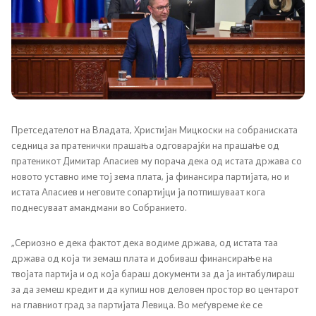
Канцеларија на Претседателот на Владата
Заменици на Претседателот на Владата
Состав на Владата
Министерства
Претседателот на Владата, Христијан Мицкоски на собраниската
седница за пратенички прашања одговарајќи на прашање од
СОЗР
пратеникот Димитар Апасиев му порача дека од истата држава со
новото уставно име тој зема плата, ја финансира партијата, но и
Комисии
истата Апасиев и неговите сопартијци ја потпишуваат кога
поднесуваат амандмани во Собранието.
Органи во состав
„Сериозно е дека фактот дека водиме држава, од истата таа
Национални координатори
држава од која ти земаш плата и добиваш финансирање на
твојата партија и од која бараш документи за да ја интабулираш
Генерален Секретаријат
за да земеш кредит и да купиш нов деловен простор во центарот
на главниот град за партијата Левица. Во меѓувреме ќе се