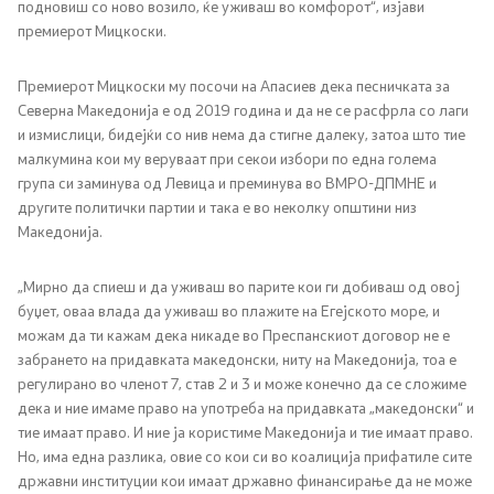
подновиш со ново возило, ќе уживаш во комфорот“, изјави
Односи со јавност
премиерот Мицкоски.
Премиерот Мицкоски му посочи на Апасиев дека песничката за
Канцеларија на портпарол
Северна Македонија е од 2019 година и да не се расфрла со лаги
и измислици, бидејќи со нив нема да стигне далеку, затоа што тие
Медија центар
малкумина кои му веруваат при секои избори по една голема
група си заминува од Левица и преминува во ВМРО-ДПМНЕ и
другите политички партии и така е во неколку општини низ
Отворена Влада
Македонија.
Отчетност
„Мирно да спиеш и да уживаш во парите кои ги добиваш од овој
буџет, оваа влада да уживаш во плажите на Егејското море, и
Финансии
можам да ти кажам дека никаде во Преспанскиот договор не е
забрането на придавката македонски, ниту на Македонија, тоа е
Сервисни информации
регулирано во членот 7, став 2 и 3 и може конечно да се сложиме
дека и ние имаме право на употреба на придавката „македонски“ и
тие имаат право. И ние ја користиме Македонија и тие имаат право.
Антикорупција
Но, има една разлика, овие со кои си во коалиција прифатиле сите
државни институции кои имаат државно финансирање да не може
Организација и систематизација