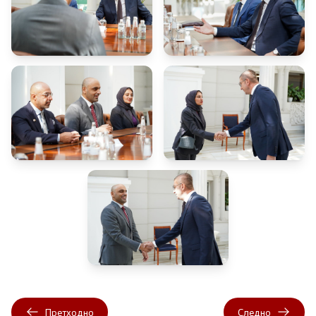
Претходно
Следно