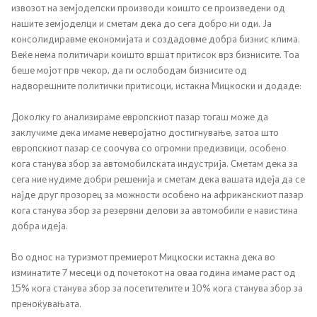
извозот на земјоделски производи коишто се произведени од
нашите земјоделци и сметам дека до сега добро ни оди. Ја
Регулатива
консолидиравме економијата и создадовме добра бизнис клима.
Веќе нема политичари коишто вршат притисок врз бизнисите. Тоа
Отворени податоци
беше мојот прв чекор, да ги ослободам бизнисите од
надворешните политички притисоци, истакна Мицкоски и додаде:
Контакт
Доколку го анализираме европскиот пазар тогаш може да
заклучиме дека имаме неверојатно достигнување, затоа што
европскиот пазар се соочува со огромни предизвици, особено
Контакт
кога станува збор за автомобилската индустрија. Сметам дека за
сега ние нудиме добри решенија и сметам дека вашата идеја да се
Изјава за пристапност
најде друг прозорец за можности особено на африканскиот пазар
кога станува збор за резервни делови за автомобили е навистина
добра идеја.
Во однос на туризмот премиерот Мицкоски истакна дека во
Со еден клик до сите услуги
изминатите 7 месеци од почетокот на оваа година имаме раст од
15% кога станува збор за посетителите и 10% кога станува збор за
преноќувањата.