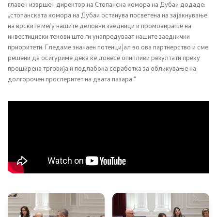
главен извршен директор на Стопанска комора на Дубаи додаде:
„стопанската комора на Дубаи останува посветена на зајакнување
на врските меѓу нашите деловни заедници и промовирање на
инвестициски текови што ги унапредуваат нашите заеднички
приоритети. Гледаме значаен потенцијал во ова партнерство и сме
решени да осигуриме дека ќе донесе опипливи резултати преку
проширена трговија и подлабока соработка за обликување на
долгорочен просперитет на двата пазара.“