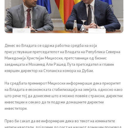
Канцеларија на Претседателот на Владата
Заменици на Претседателот на Владата
Состав на Владата
Министерства
Денес во Владата се одржа работна средба на која
присуствуваше претседателот на Владата на Република Северна
Македонија Христијан Мицкоски, претставници од бизнис
СОЗР
заедницата и Мохамед Али Рашед Лута претседател и главен
извршен директор на Стопанска комора на Дубаи.
Комисии
На средбата премиерот Мицкоски информираше дека приоритет
Органи во состав
на Владата е економската стабилизација на земјата, односно како
што рече тој да донесеме што е можно повеќе странски, директни
инвестиции и секако да ги подржи домашните директни
Национални координатори
инвеститори.
Генерален Секретаријат
Прво би сакал да ве информирам дека во текот на изминатите
четири квартали, дојдовме до раст на нашиот домашен производ