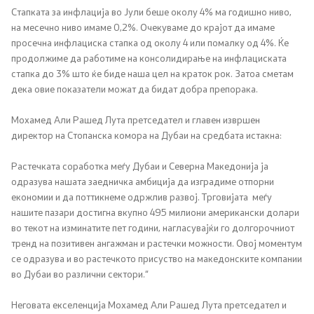
Стапката за инфлација во Јули беше околу 4% ма годишно ниво,
на месечно ниво имаме 0,2%. Очекуваме до крајот да имаме
просечна инфлациска стапка од околу 4 или помалку од 4%. Ќе
продолжиме да работиме на консолидирање на инфлациската
стапка до 3% што ќе биде наша цел на краток рок. Затоа сметам
дека овие показатели можат да бидат добра препорака.
Мохамед Али Рашед Лута претседател и главен извршен
директор на Стопанска комора на Дубаи на средбата истакна:
Растечката соработка меѓу Дубаи и Северна Македонија ја
одразува нашата заедничка амбиција да изградиме отпорни
економии и да поттикнеме одржлив развој. Трговијата меѓу
нашите пазари достигна вкупно 495 милиони американски долари
во текот на изминатите пет години, нагласувајќи го долгорочниот
тренд на позитивен ангажман и растечки можности. Овој моментум
се одразува и во растечкото присуство на македонските компании
во Дубаи во различни сектори.“
Неговата екселенција Мохамед Али Рашед Лута претседател и