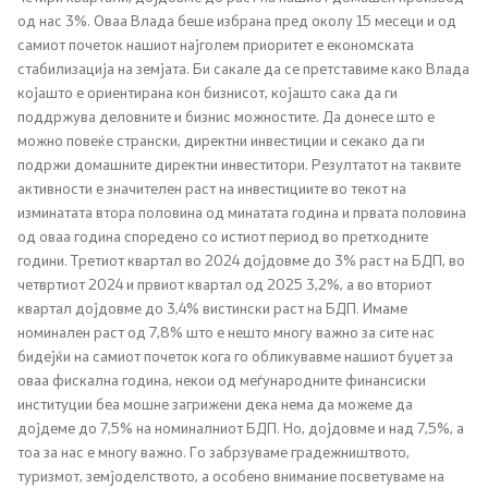
од нас 3%. Оваа Влада беше избрана пред околу 15 месеци и од
Односи со јавност
самиот почеток нашиот најголем приоритет е економската
стабилизација на земјата. Би сакале да се претставиме како Влада
Канцеларија на портпарол
којашто е ориентирана кон бизнисот, којашто сака да ги
поддржува деловните и бизнис можностите. Да донесе што е
Медија центар
можно повеќе странски, директни инвестиции и секако да ги
подржи домашните директни инвеститори. Резултатот на таквите
активности е значителен раст на инвестициите во текот на
Отворена Влада
изминатата втора половина од минатата година и првата половина
од оваа година споредено со истиот период во претходните
години. Третиот квартал во 2024 дојдовме до 3% раст на БДП, во
Отчетност
четвртиот 2024 и првиот квартал од 2025 3,2%, а во вториот
квартал дојдовме до 3,4% вистински раст на БДП. Имаме
Финансии
номинален раст од 7,8% што е нешто многу важно за сите нас
бидејќи на самиот почеток кога го обликувавме нашиот буџет за
Сервисни информации
оваа фискална година, некои од меѓународните финансиски
институции беа мошне загрижени дека нема да можеме да
дојдеме до 7,5% на номиналниот БДП. Но, дојдовме и над 7,5%, а
Антикорупција
тоа за нас е многу важно. Го забрзуваме градежништвото,
туризмот, земјоделството, а особено внимание посветуваме на
Организација и систематизација