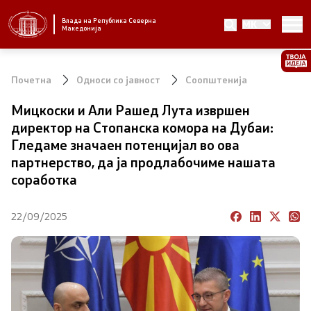
Влада на Република Северна
MK
Стратешки приоритети и програма
Македонија
Стратешки приоритети
Почетна
Односи со јавност
Соопштенија
Планови за реформски приоритети
Мицкоски и Али Рашед Лута извршен
директор на Стопанска комора на Дубаи:
Завршени планови
Гледаме значаен потенцијал во ова
партнерство, да ја продлабочиме нашата
Стратешки план на Генералниот секретаријат
соработка
Национални стратегии
22/09/2025
Влада
Претседател на Владата