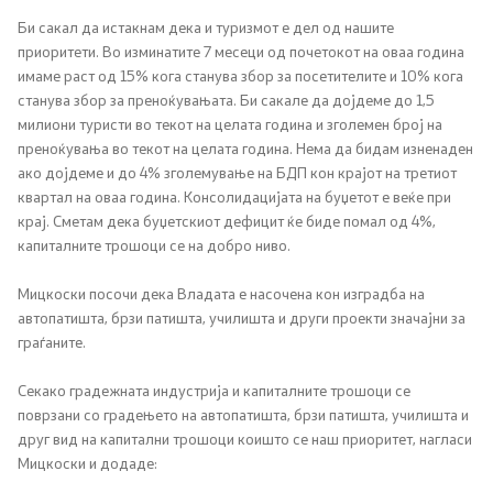
Би сакал да истакнам дека и туризмот е дел од нашите
приоритети. Во изминатите 7 месеци од почетокот на оваа година
имаме раст од 15% кога станува збор за посетителите и 10% кога
станува збор за преноќувањата. Би сакале да дојдеме до 1,5
милиони туристи во текот на целата година и зголемен број на
преноќувања во текот на целата година. Нема да бидам изненаден
ако дојдеме и до 4% зголемување на БДП кон крајот на третиот
квартал на оваа година. Консолидацијата на буџетот е веќе при
крај. Сметам дека буџетскиот дефицит ќе биде помал од 4%,
капиталните трошоци се на добро ниво.
Мицкоски посочи дека Владата е насочена кон изградба на
автопатишта, брзи патишта, училишта и други проекти значајни за
граѓаните.
Секако градежната индустрија и капиталните трошоци се
поврзани со градењето на автопатишта, брзи патишта, училишта и
друг вид на капитални трошоци коишто се наш приоритет, нагласи
Мицкоски и додаде: