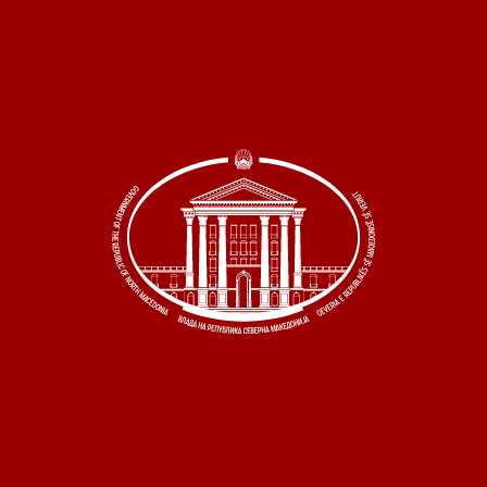
 состав
и координатори
 Секретаријат