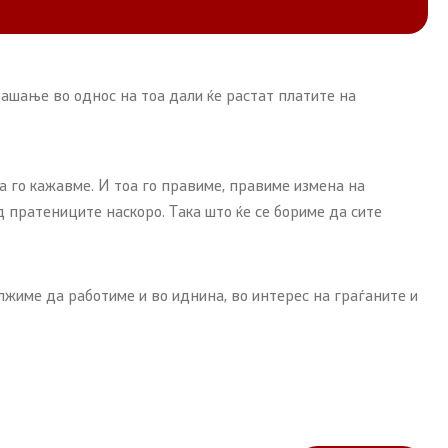
ашање во однос на тоа дали ќе растат платите на
а го кажавме. И тоа го правиме, правиме измена на
 пратениците наскоро. Така што ќе се бориме да сите
олжиме да работиме и во иднина, во интерес на граѓаните и