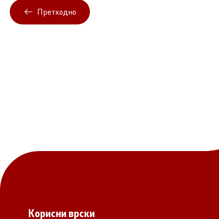
Претходно
Корисни врски