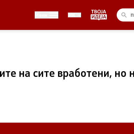
Односи со јавност
Мени
MK
ел на Владата
Канцеларија на портпарол
ја на Претседателот на
Медија центар
на Претседателот на
ите на сите вработени, но 
 Владата
ства