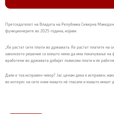
Претседателот на Владата на Република Северна Македониј
функционерите во 2025 година, изјави:
„Ќе растат сите плати во државата. Ќе растат платите на с
законското решение со коешто нема да има покачување на ф
вработени во државата добијат повисоки плати и ќе работи
Дали е тоа исправен чекор? Јас ценам дека е исправен, иак
во интерес на сите оние коишто нѐ гласале и коишто имаат д