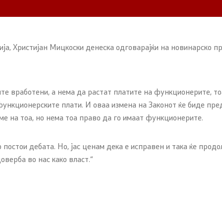
а, Христијан Мицкоски денеска одговарајќи на новинарско пр
ите вработени, а нема да растат платите на функционерите, то
ункционерските плати. И оваа измена на Законот ќе биде пред
ме на тоа, но нема тоа право да го имаат функционерите.
о постои дебата. Но, јас ценам дека е исправен и така ќе прод
оверба во нас како власт.“