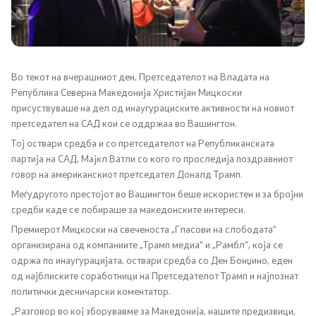
Канцеларија на Претседателот на Владата
Заменици на Претседателот на Владата
Состав на Владата
Во текот на вчерашниот ден, Претседателот на Владата на
Република Северна Македонија Христијан Мицкоски
присуствуваше на дел од инаугурациските активности на новиот
Министерства
претседател на САД кои се оддржаа во Вашингтон.
Тој оствари средба и со претседателот на Републиканската
СОЗР
партија на САД, Мајкл Ватли со кого го проследија поздравниот
говор на американскиот претседател Доналд Трамп.
Комисии
Меѓудругото престојот во Вашингтон беше искористен и за бројни
средби каде се лобираше за македонските интереси.
Органи во состав
Премиерот Мицкоски на свеченоста „Гласови на слободата“
организирана од компаниите „Трамп медиа“ и „Рамбл“, која се
Национални координатори
одржа по инаугурацијата, оствари средба со Ден Бонџино, еден
од најблиските соработници на Претседателот Трамп и најпознат
Генерален Секретаријат
политички десничарски коментатор.
„Разговор во кој зборувавме за Македонија, нашите предизвици,