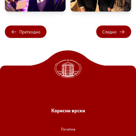
Претходно
Следно
Корисни врски
Почетна