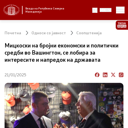
Влада на Република Северна
MK
Стратешки приоритети и програма
Македонија
Стратешки приоритети
Почетна
Односи со јавност
Соопштенија
Планови за реформски приоритети
Мицкоски на бројни економски и политички
средби во Вашингтон, се лобира за
Завршени планови
интересите и напредок на државата
Стратешки план на Генералниот секретаријат
21/01/2025
Национални стратегии
Влада
Претседател на Владата