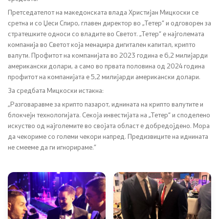
Претседателот на македонската влада Христијан Мицкоски се
сретна и со Џеси Спиро, главен директор во „Тетер“ и одговорен за
Регулатива
стратешките односи со владите во Светот. „Тетер“ е најголемата
компанија во Светот која менаџира дигитален капитал, крипто
Отворени податоци
валути. Профитот на компанијата во 2023 година е 6,2 милијарди
американски долари, а само во првата половина од 2024 година
профитот на компанијата е 5,2 милијарди американски долари.
Контакт
За средбата Мицкоски истакна:
„Разговаравме за крипто пазарот, иднината на крипто валутите и
Контакт
блокчејн технологијата. Секоја инвестијата на „Тетер“ и споделено
искуство од најголемите во својата област е добредојдено. Мора
Изјава за пристапност
да чекориме со големи чекори напред. Предизвиците на иднината
не смееме да ги игнорираме.”
Со еден клик до сите услуги