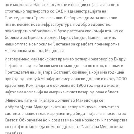
но и можности. Нашите аргументи и позиции се јасни и нашето
Односи со јавност
стратешко партнерство со САД и администрацијата на
Претседателот Трамп се силни. Се бориме дома за повисоки
Канцеларија на портпарол
плати, пензии, нова инфраструктура, подобро здравство,
поконкуретно образование, брзо растечка економија итн., но се
бориме и во Брисел, Берлин, Париз, Лондон, Вашингтон итн,
Медија центар
нашиот глас е се посилен.”, истакна за средбата премиерот на
македонската влада, Мицкоски.
Отворена Влада
Истовремено македонскиот премиер оствари разговор со Ендру
Пејкоф, канадски бизнисмен со македонско потекло, основач и
Претседател на „Нијагара Ботлинг“, компанија која има годишен
Отчетност
приход од околу 4 милијарди американски долари и околу 5000
вработени. Компанијата е основана во 1963 година и денес е
Финансии
најголема компанија на американскиот пазар од оваа област.
„Инвестициите на Нијагара Ботлинг во Македонија се
Сервисни информации
добредојдени. Македонската дијаспора е клучен елемент во
системот, нашиот глас и аргументи да бидат појасни и посилни во
Антикорупција
Светот. Обновуваме но и создаваме нови можности и партнерства
со секој што може да помогне државата.”, истакна Мицкоски за
средбата.
Организација и систематизација