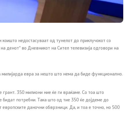
ри коишто недостасуваат од тунелот до приклучокот со
 на денот“ во Дневникот на Сител телевизија одговори на
а милијарда евра за нешто што нема да биде функционално.
 грант. 350 милиони ние ќе ги враќаме. Со тоа што
 бидат потребни. Така што од тие 350 ќе дојдеме до
т европските даночни обврзници. Да, и тоа е точно, но 500