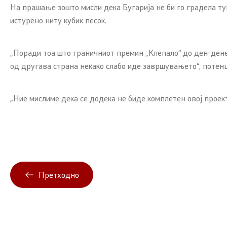
На прашање зошто мисли дека Бугарија не би го градела тун
истурено ниту кубик песок.
„Поради тоа што граничниот премин „Клепало“ до ден-денеск
од другава страна некако слабо иде завршувањето“, потен
„Ние мислиме дека се додека не биде комплетен овој проек
Претходно