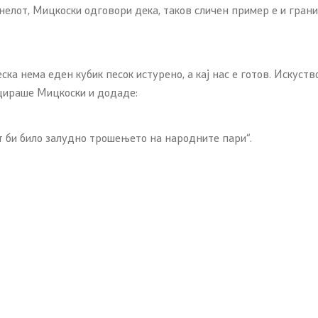
елот, Мицкоски одговори дека, таков сличен пример е и гранич
а нема еден кубик песок истурено, а кај нас е готов. Искуств
цираше Мицкоски и додаде:
т би било залудно трошењето на народните пари“.