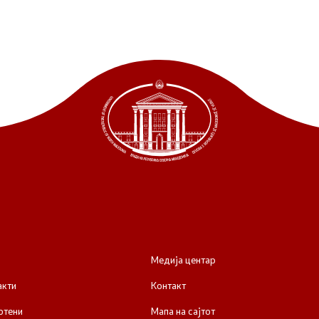
Медија центар
акти
Контакт
отени
Мапа на сајтот