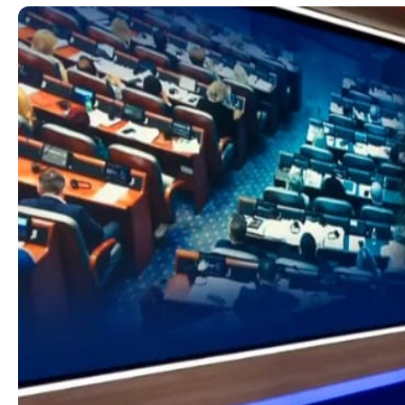
Органи во
Националн
Генерален
Контакт
Контакт
Изјава за пристапност