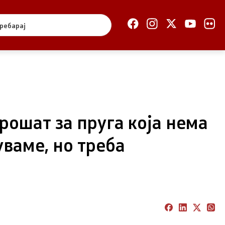
Отворена Влада
Отчетност
Финансии
Сервисни информации
рошат за пруга која нема
Антикорупција
уваме, но треба
Организација и
систематизација
Регулатива
Отворени податоци