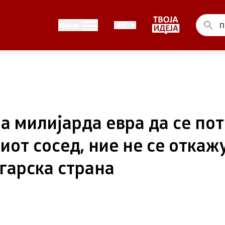
Односи со јавност
Мени
MK
ел на Владата
Канцеларија на портпарол
ја на Претседателот на
Медија центар
на Претседателот на
 милијарда евра да се пот
от сосед, ние не се откаж
 Владата
гарска страна
ства