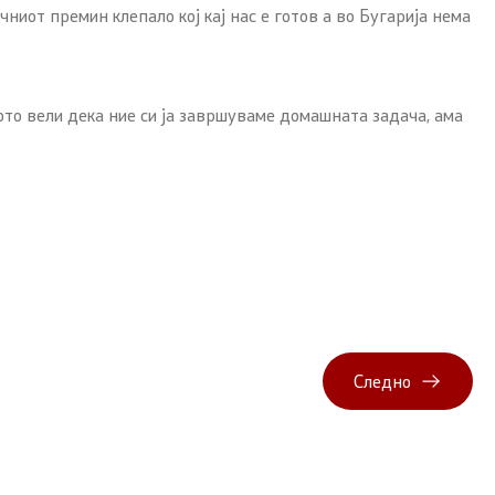
ниот премин клепало кој кај нас е готов а во Бугарија нема
ото вели дека ние си ја завршуваме домашната задача, ама
Следно