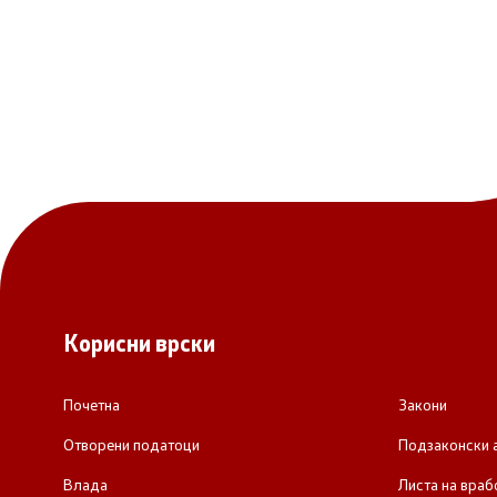
Корисни врски
Почетна
Закони
Отворени податоци
Подзаконски 
Влада
Листа на враб