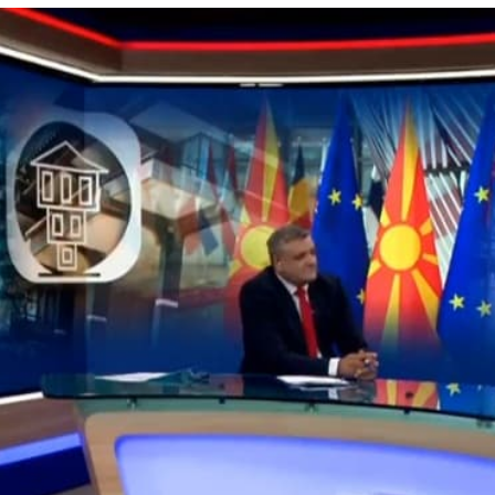
 состав
и координатори
 Секретаријат