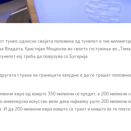
от тунел, односно својата половина од тунелот и тие километ
а Владата, Христијан Мицкоски во своето гостување во „Тема
унелот кој треба да поврзува со Бугарија.
другата страна на границата залудно е да се трошат половин
илиони евра од коишто 350 милиони се кредит, а 200 милиони се
о инженерско искуство вели дека најмалку уште 200 милиони ќе
. И да 200 милиони евра коишто се грант и коишто ќе ги плата