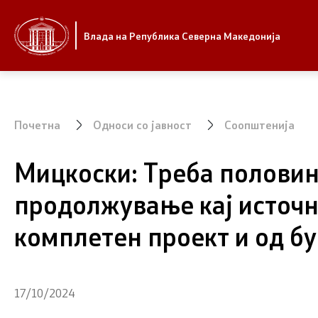
Стратешки приоритети и програма
Влада
Влада на Република Северна Македонија
Стратешки приоритети
Претседат
Планови за реформски приоритети
Канцелари
Владата
Почетна
Односи со јавност
Соопштенија
Завршени планови
Заменици 
Мицкоски: Треба половина
Владата
Стратешки план на Генералниот
секретаријат
продолжување кај источни
Состав на
Национални стратегии
комплетен проект и од бу
Министер
СОЗР
17/10/2024
Комисии