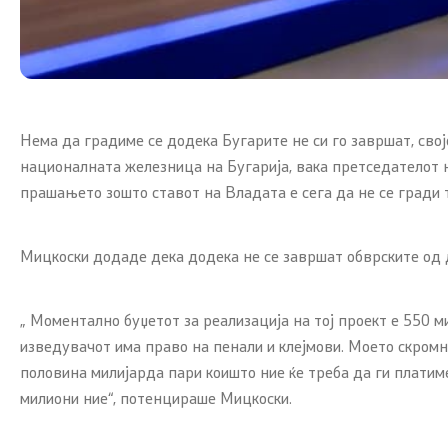
Нема да градиме се додека Бугарите не си го завршат, свој
националната железница на Бугарија, вака претседателот н
прашањето зошто ставот на Владата е сега да не се гради т
Мицкоски додаде дека додека не се завршат обврските од 
„ Моментално буџетот за реализација на тој проект е 550 м
изведувачот има право на пенали и клејмови. Моето скромн
половина милијарда пари коишто ние ќе треба да ги платиме
милиони ние“, потенцираше Мицкоски.