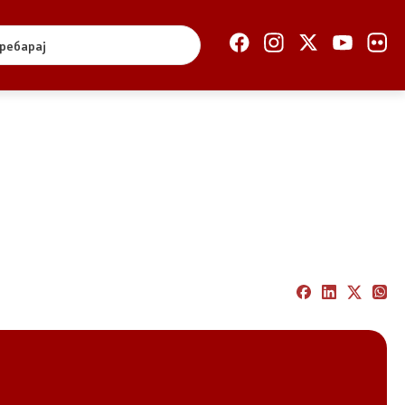
Отворена Влада
Отчетност
Финансии
Сервисни информации
Антикорупција
Организација и
систематизација
Регулатива
Отворени податоци