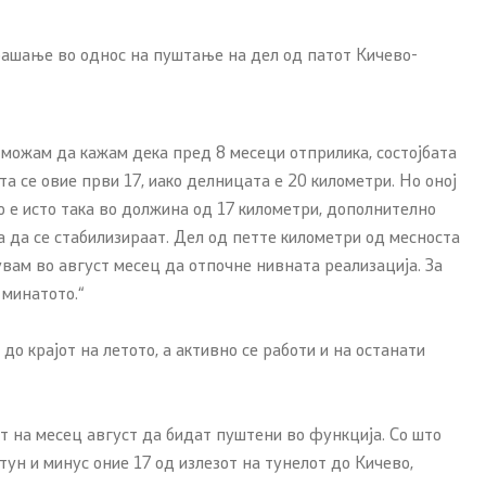
рашање во однос на пуштање на дел од патот Кичево-
 можам да кажам дека пред 8 месеци отприлика, состојбата
а се овие први 17, иако делницата е 20 километри. Но оној
во е исто така во должина од 17 километри, дополнително
ба да се стабилизираат. Дел од петте километри од месноста
увам во август месец да отпочне нивната реализација. За
 минатото.“
 крајот на летото, а активно се работи и на останати
от на месец август да бидат пуштени во функција. Со што
тун и минус оние 17 од излезот на тунелот до Кичево,