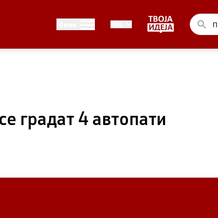
Односи со јавност
Мени
MK
ел на Владата
Канцеларија на портпарол
ја на Претседателот на
Медија центар
на Претседателот на
се градат 4 автопати
 Владата
ства