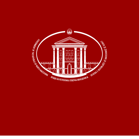
 состав
и координатори
 Секретаријат