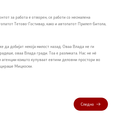
нтот за работа е отворен, се работи со несмалена
топатот Тетово-Гостивар, како и автопатот Прилеп-Битола,
е да добијат некоја милост назад. Оваа Влада не ги
адеше, оваа Влада гради. Тоа е разликата. Нас не нѐ
ки агенции коишто купуваат евтини деловни простори во
енцираше Мицкоски.
Следно