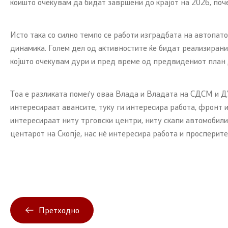
коишто очекувам да бидат завршени до крајот на 2026, поч
Исто така со силно темпо се работи изградбата на автопат
динамика. Голем дел од активностите ќе бидат реализирани
којшто очекувам дури и пред време од предвидениот план 
Тоа е разликата помеѓу оваа Влада и Владата на СДСМ и ДУ
интересираат авансите, туку ги интересира работа, фронт 
интересираат ниту трговски центри, ниту скапи автомобили
центарот на Скопје, нас нѐ интересира работа и просперите
Претходно