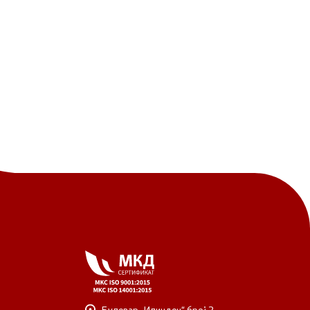
Булевар „Илинден“ број 2,