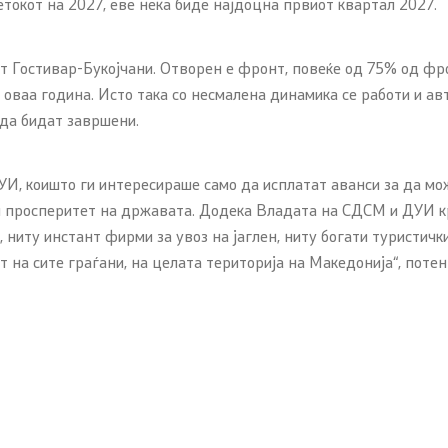
етокот на 2027, еве нека биде најдоцна првиот квартал 2027.
от Гостивар-Букојчани. Отворен е фронт, повеќе од 75% од фро
 оваа година. Исто така со несмалена динамика се работи и ав
да бидат завршени.
И, коишто ги интересираше само да исплатат аванси за да мож
и просперитет на државата. Додека Владата на СДСМ и ДУИ кр
, ниту инстант фирми за увоз на јаглен, ниту богати туристич
т на сите граѓани, на целата територија на Македонија“, пот