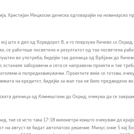
ја, Христијан Мицкоски денеска одговарајќи на новинарско п
кој што е дел од Коридорот 8, а го поврзува Кичево со Охрид,
ко, се работеше посветено и резултатот од таа посветена работ
е пуштен во употреба, бидејќи таа делница од Врбјани до Киче
л, останале заборавени и сега се направени проекти и тие тре
 поголеми и попредизвикувачки. Проектите веќе се готови, очек
амката на кредитот, бидејќи за жал тоа не било предвидено во
та делница од Климештани до Охрид, очекува да се заврши до
д, тие се исто така 17-18 километри коишто очекувам до крај
от на август ќе бидат автопатско решение. Минус оние 5 кај Бо