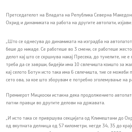
Претседателот на Владата на Република Северна Македони
Охрид и динамиката на работа на другите автопати, изјави:
„Што се однесува до динамиката на изградба на автопатот 
беше до никаде. Се работеше во 3 смени, се работеше жесто
делот кај што се скршнува накај Пресека, до тунелите, не 
треба да се заврши, бидејќи има 10 свлечишта коишто за жа
кај селото Ботун исто така има 6 свлечишта, тие се можеби
сето ова, за кое што зборувам е потребно зголемување на р
Премиерот Мицкоски истакна дека продолжението автопатска
патни правци во другите делови на државата.
„И исто така се привршува секцијата од Климештани до Охри
од вкупната делница од 57 километри, негде 34, 35 до крај