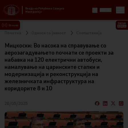
Влада на Република Северна
MK
Стратешки приоритети и програма
Македонија
Стратешки приоритети
Во живо
Почетна
Односи со јавност
Соопштенија
Планови за реформски приоритети
Мицкоски: Во насока на справување со
аерозагадувањето почнати се проекти за
Завршени планови
набавка на 120 електрични автобуси,
намалување на царинските стапки и
Стратешки план на Генералниот секретаријат
модернизација и реконструкција на
железничката инфраструктура на
Национални стратегии
коридорите 8 и 10
Влада
26/05/2025
Претседател на Владата