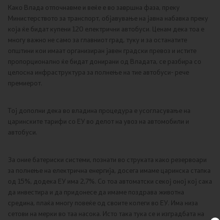
Како Влада отпочнавме и веќе е во завршна фаза, преку
Односи со јавност
Министерството за транспорт, објавување на јавна набавка преку
која ќе бидат купени 120 електрични автобуси. Ценам дека тоа е
Канцеларија на портпарол
многу важно не само за главниот град, туку и за останатите
општини кои имаат организиран јавен градски превоз и истите
пропорционално ќе бидат донирани од Владата, се разбира со
Медија центар
целосна инфраструктура за полнење на тие автобуси- рече
премиерот.
Отворена Влада
Тој дополни дека во владина процедура е усогласување на
Отчетност
царинските тарифи со ЕУ во делот на увоз на автомобили и
автобуси.
Финансии
За оние батериски системи, познати во струката како резервоари
Сервисни информации
за полнење на електрична енергија, досега имаме царинска стапка
од 15%, додека ЕУ има 2,7%. Со тоа автоматски секој оној кој сака
да инвестира и да придонесе да имаме поздрава животна
Антикорупција
средина, плаќа многу повеќе од своите колеги во ЕУ. Има низа
сетови на мерки во таа насока. Исто така тука се и изградбата на
Организација и систематизација