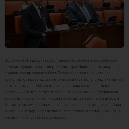
Канцеларија на Претседателот на Владата
Заменици на Претседателот на Владата
Состав на Владата
Министерства
СОЗР
Во рамки на Надзорната расправа во Собранието посветена на
аерозагадувањето премиерот Христијан Мицкоски одговараше на
прашање на пратеникот Олга Лозановска за влијанието на
Комисии
транспортот врз загадувањето на воздухот, кој според анализите
е втор загадувач. На надзорната расправа се истакна дека
Органи во состав
железничкиот транспорт не само што е економски најефикасен,
туку има и најмали импликации врз загадувањето на воздухот, и
Национални координатори
Владата презема сет на мерки во таа насока со цел да се набават
еколошки модерни средства за јавен превоз и модернизација на
железничкиот систем во државата.
Генерален Секретаријат