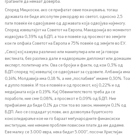
граѓаните да немаат доверба.
Според Мицкоски, ако се прифатат овие покачувања, тогаш
Регулатива
државата ќе биде апсолутен рекордер во светот, односно 2,5
пати повеќе ќе одвојуваме од државата која одвојува најмногу.
Според извештајот на Советот на Европа, Македонија во моментот
Отворени податоци
издвојува 0,39% од БДП, а тоа е повеќе од просекот во земјите
кои ги опфаќа Советот на Европа и 75% повеќе од земјите во ЕУ.
Контакт
„Секој кој кажува различно или манипулира или не ја говори
вистината, без разлика дали е надворешен дипломат или домашен
експерт, политичар итн. Ова се бројки и факти, од кои 0,3% од
Контакт
БДП според тој извештај се одвојуваат за судовите. Албанија има
0,14%, Молдавија има 0,18 %, а ние „послабиве“ имаме 0,30%. Тоа
Изјава за пристапност
е дупло повеќе. И тоа е повеќе и од просекот, кој 0,22% и од
медијаната која е 0,19%. Кај Обвинителството треба да се
поработи, ние сме 0,08%, а просекот е 0,09% од БДП. Ние
прифаќаме да биде 0,1% да стои тоа во закон, минимум 0,1% од
БДП. Ако се создадат услови, ако дозволува буџетското
Со еден клик до сите услуги
консолидирање кое ни го бараат меѓународните финансиски
институции, ние немаме проблем повисоки плати да им дадеме.
Еве малку се 3.000 евра, нека бидат 5.000“, посочи Христијан