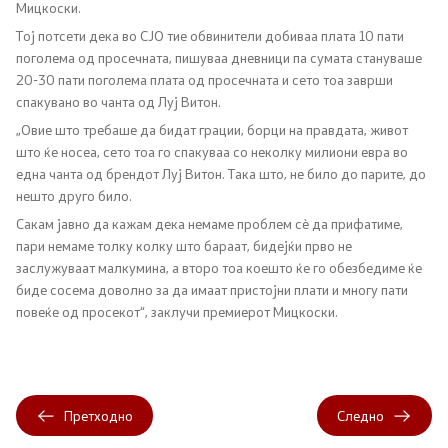
Мицкоски.
Тој потсети дека во СЈО тие обвинители добиваа плата 10 пати
поголема од просечната, пишуваа дневници па сумата стануваше
20-30 пати поголема плата од просечната и сето тоа заврши
спакувано во чанта од Луј Витон.
„Овие што требаше да бидат грации, борци на правдата, живот
што ќе носеа, сето тоа го спакуваа со неколку милиони евра во
една чанта од брендот Луј Витон. Така што, не било до парите, до
нешто друго било.
Сакам јавно да кажам дека немаме проблем сѐ да прифатиме,
пари немаме толку колку што бараат, бидејќи прво не
заслужуваат малкумина, а второ тоа коешто ќе го обезбедиме ќе
биде сосема доволно за да имаат пристојни плати и многу пати
повеќе од просекот“, заклучи премиерот Мицкоски.
Претходно
Следно