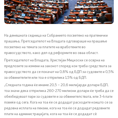
Канцеларија на Претседателот на Владата
Заменици на Претседателот на Владата
Состав на Владата
На денешната седница на Собранието посветено на пратенички
прашања, Претседателот на Владата одговараше на прашање
Министерства
посветено на темата за платите на вработените во
правосудството, како дел од реформите во оваа област.
СОЗР
Претседателот на Владата, Христијан Мицкоски се осврна на
предлозите за измени на законот според кои треба средствата за
Комисии
правосудството да се покачат на 0,8% од БДП за судовите и 0,5%
за обвинителите или тоа е отприлика 1,5% од БДП.
Органи во состав
„Следната година ќе имаме 20,5 – 20,6 милијарди долари БДП,
тоа значи дека отприлика 260-270 милиони долари ќе треба да се
Национални координатори
обезбедуваат пари за судовите и за обвинителствата, или 3-4 пати
повеќе од сега. Кога на тоа ќе се додадат расходите коишто се за
Генерален Секретаријат
редовна исплата на пензии, кога на тоа ќе се додадат редовните
плати на администрацијата, кога на тоа ќе се додадат сѐ