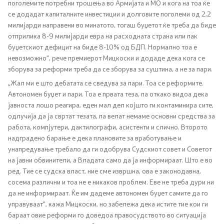
поголемите потребни трошења во Армијата и МО и кога на тоа ќе
Односи со јавност
се додадат капиталните инвестиции и долговите поголеми од 2,2
милијарди направени во минатото, тогаш буџетот ќе треба да биде
отприлика 8-9 милијарди евра на расходната страна или пак
Канцеларија на портпарол
буџетскиот дефицит на биде 8-10% од БДП. Нормално тоа е
невозможно“, рече премиерот Мицкоски и додаде дека кога се
Медија центар
зборува за реформи треба да се зборува за суштина, а не за пари.
„Жал ми е што дебатата се сведува за пари. Тоа се реформите.
Автономен буџет и пари. Тоа е првата теза, па откако видоа дека
Отворена Влада
јавноста лошо реагира, еден мал дел којшто ги контаминира сите,
одлучија да ја свртат тезата, па велат немаме основни средства за
Отчетност
работа, компјутери, дактилографи, асистенти и слично. Второто
надградено барање е дека плановите за вработување и
Финансии
унапредување требало да ги одобрува Судскиот совет и Советот
на јавни обвинители, а Владата само да ја информираат. Што е во
ред. Тие се судска власт, ние сме извршна, ова е законодавна,
Сервисни информации
сосема различни и тоа не е никаков проблем. Еве не треба дури ни
да не информираат. Ќе им дадеме автономен буџет самите да го
Антикорупција
управуваат“, кажа Мицкоски, но забележа дека истите тие кои ги
бараат овие реформи го доведоа правосудството во ситуација
Организација и систематизација