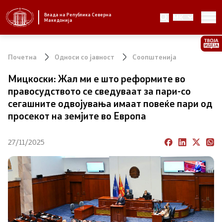
Влада на Република Северна
MK
Стратешки приоритети и програма
Македонија
Стратешки приоритети
Почетна
Односи со јавност
Соопштенија
Планови за реформски приоритети
Мицкоски: Жал ми е што реформите во
правосудството се сведуваат за пари-со
Завршени планови
сегашните одвојувања имаат повеќе пари од
просекот на земјите во Европа
Стратешки план на Генералниот секретаријат
27/11/2025
Национални стратегии
Влада
Претседател на Владата