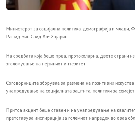
Министерот за социјална политика, демографија и млади, 
Рашид Бин Саид Ал- Хајарин.
На средбата која беше прва, протоколарна, двете страни и
зголемување на нејзиниот интезитет.
Соговорниците зборуваа за размена на позитивни искуства 
унапредување на социјалната заштита, политики за семејст
Притоа акцент беше ставен и на унапредување на квалитет
претставува инспирација за големиот напредок во оваа обла