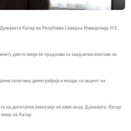
а Државата Катар во Република Северна Македонија, Н.Е
омеѓу двете земји ќе продолжи со заеднички влогови за
ална политика, демографија и млади, со акцент на
то на дигитална инклузија на овие лица. Државата Катар
 емир на Катар.