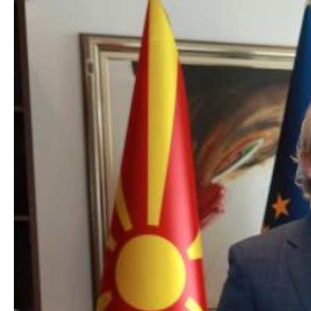
Органи во
Националн
Генерален
Контакт
Контакт
Изјава за пристапност