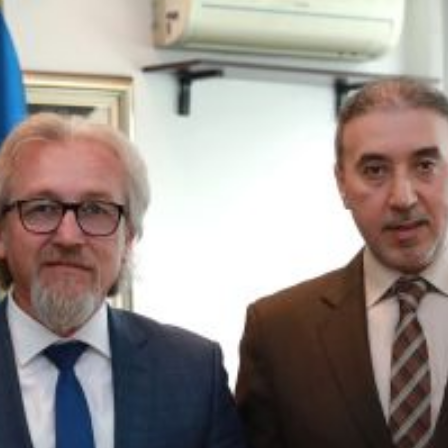
 состав
и координатори
 Секретаријат