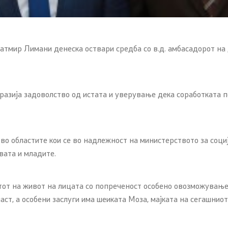
Фатмир Лимани денеска оствари средба со в.д. амбасадорот н
зразија задоволство од истата и уверување дека соработката п
во областите кои се во надлежност на министерството за социј
вата и младите.
от на живот на лицата со попреченост особено овозможување
ст, а особени заслуги има шеиката Моза, мајката на сегашниот