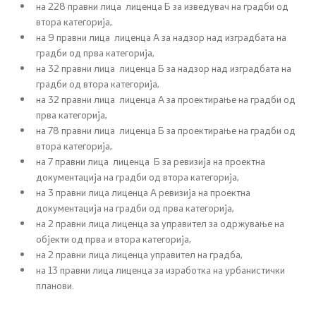
на 228 правни лица лиценца Б за изведувач на градби од
Односи со јавност
втора категорија,
на 9 правни лица лиценца А за надзор над изградбата на
градби од прва категорија,
Канцеларија на портпарол
на 32 правни лица лиценца Б за надзор над изградбата на
градби од втора категорија,
Медија центар
на 32 правни лица лиценца А за проектирање на градби од
прва категорија,
на 78 правни лица лиценца Б за проектирање на градби од
Отворена Влада
втора категорија,
на 7 правни лица лиценца Б за ревизија на проектна
Отчетност
документација на градби од втора категорија,
на 3 правни лица лиценца А ревизија на проектна
документација на градби од прва категорија,
Финансии
на 2 правни лица лиценца за управител за одржување на
објекти од прва и втора категорија,
Сервисни информации
на 2 правни лица лиценца управител на градба,
на 13 правни лица лиценца за изработка на урбанистички
Антикорупција
планови.
Организација и систематизација