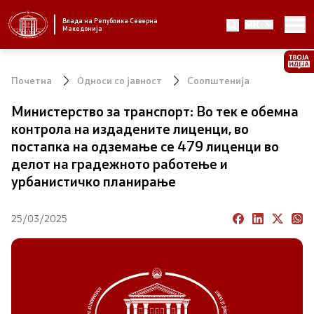
Влада на Република Северна
MK
Стратешки приоритети и програма
Македонија
Стратешки приоритети
Почетна
Односи со јавност
Соопштенија
Планови за реформски приоритети
Министерство за транспорт: Во тек е обемна
контрола на издадените лиценци, во
Завршени планови
постапка на одземање се 479 лиценци во
делот на градежното работење и
Стратешки план на Генералниот секретаријат
урбанистичко планирање
Национални стратегии
25/03/2025
Влада
Претседател на Владата