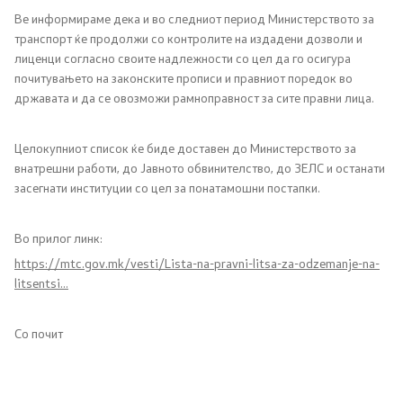
Ве информираме дека и во следниот период Министерството за
транспорт ќе продолжи со контролите на издадени дозволи и
Регулатива
лиценци согласно своите надлежности со цел да го осигура
почитувањето на законските прописи и правниот поредок во
Отворени податоци
државата и да се овозможи рамноправност за сите правни лица.
Контакт
Целокупниот список ќе биде доставен до Министерството за
внатрешни работи, до Јавното обвинителство, до ЗЕЛС и останати
засегнати институции со цел за понатамошни постапки.
Контакт
Во прилог линк:
Изјава за пристапност
https://mtc.gov.mk/vesti/Lista-na-pravni-litsa-za-odzemanje-na-
litsentsi...
Со почит
Со еден клик до сите услуги