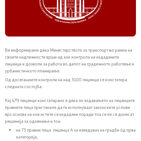
Канцеларија на Претседателот на Владата
Заменици на Претседателот на Владата
Состав на Владата
Министерства
Ве информираме дека Министерството за транспорт во рамки на
своите надлежности врши ад хок контрола на издадените
лиценци и дозволи за работа во делот на градежното работење и
СОЗР
урбанистичкото планирање.
Од досегашните контроли на над 3100 лиценци се констатира
Комисии
следната состојба:
Органи во состав
Кај 479 лиценци констатирано е дека по издавањето на лиценците
правните лица престанале да ги исполнуваат законските услови
Национални координатори
врз основа на кои истите се издадени поради тоа се ќе се донесат
решенија за одземање и тоа:
Генерален Секретаријат
на 73 правни лица лиценца А за изведувач на градби од прва
категорија,