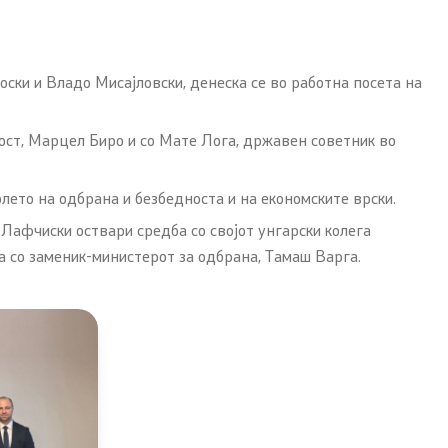
ки и Владо Мисајловски, денеска се во работна посета на
ост, Марцел Биро и со Мате Лога, државен советник во
лето на одбрана и безбедноста и на економските врски.
 Лафчиски оствари средба со својот унгарски колега
 со заменик-министерот за одбрана, Тамаш Варга.