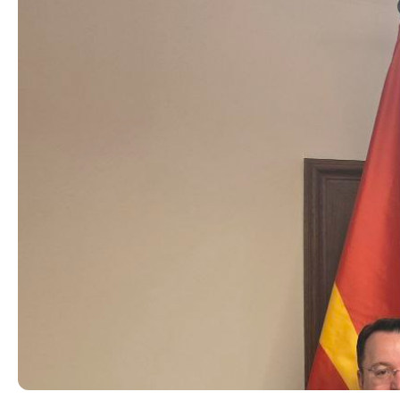
Органи во
Националн
Генерален
Контакт
Контакт
Изјава за пристапност