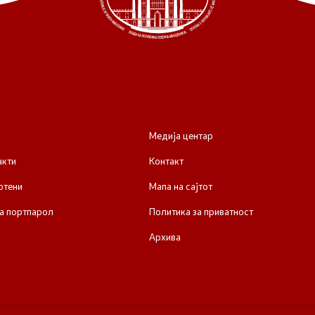
Медија центар
акти
Контакт
отени
Мапа на сајтот
а портпарол
Политика за приватност
Архива