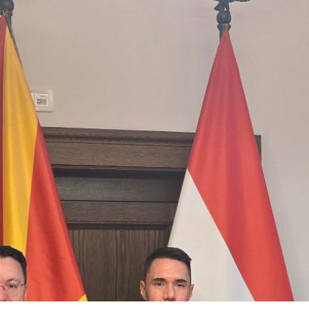
 состав
и координатори
 Секретаријат