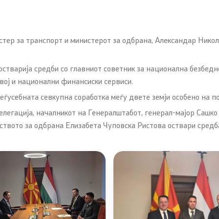
ер за транспорт и министерот за одбрана, Александар Николос
остварија средби со главниот советник за национална безбедн
вој и национални финансиски сервиси.
еѓусебната севкупна соработка меѓу двете земји особено на по
елегација, началникот на Генералштабот, генерал-мајор Сашко
ството за одбрана Елизабета Чуповска Ристова оствари средба