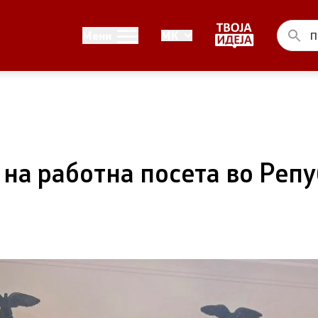
Односи со јавност
Мени
MK
ел на Владата
Канцеларија на портпарол
ја на Претседателот на
Медија центар
на Претседателот на
 на работна посета во Репу
 Владата
ства