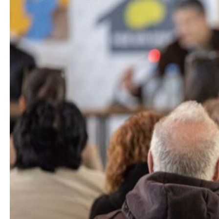
Органи во
Националн
Генерален
Контакт
Контакт
Изјава за пристапност