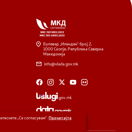
Булевар „Илинден“ број 2,
1000 Скопје, Република Северна
Македонија
info@vlada.gov.mk
итиснете „Се согласувам“.
Прочитајте