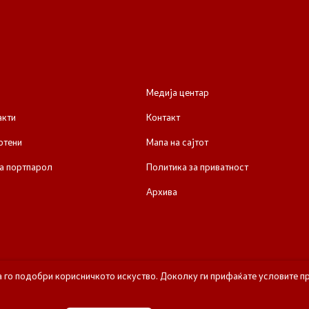
Медија центар
акти
Контакт
отени
Мапа на сајтот
а портпарол
Политика за приватност
Архива
а го подобри корисничкото искуство. Доколку ги прифаќате условите пр