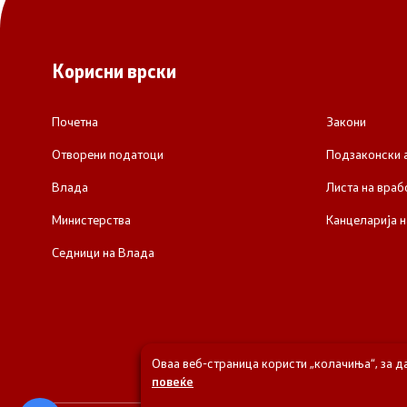
Корисни врски
Почетна
Закони
Отворени податоци
Подзаконски 
Влада
Листа на враб
Министерства
Канцеларија н
Седници на Влада
Оваа веб-страница користи „колачиња“, за д
повеќе