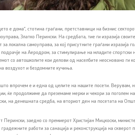
ето е дома“, стотина граѓани, претставници на бизнис сектор
моуправа, Златко Перински. На средбата, тие ги изразија свои
т за локална самоуправа, за кој присутните граѓани изразија 
а подрачје на Аеродром, за стимулирање на младите спортски 
от со автошколите кои делови од населбите неосновано ги ко
на воздухот и бездомните кучиња.
 што впрочем е и една од целите на нашите посети. Верувам, 
ции, ќе продолжиме да преземаме мерки и чекори за поголем на
нски, на денешната средба, на вториот ден на посетата на Оп
рот Перински, заедно со премиерот Христијан Мицкоски, министе
 градежните работи за санација и реконструкција на скверот по