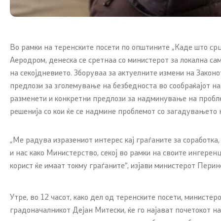
Во рамки на теренските посети по општините „Каде што срц
Аеродром, денеска се сретнаа со министерот за локална са
на секојдневието. Зборуваа за актуелните измени на Законо
предлози за зголемување на безбедноста во сообраќајот н
разменети и конкретни предлози за надминување на проблем
решенија со кои ќе се надмине проблемот со загадувањето 
„Ме радува изразениот интерес кај граѓаните за соработка,
и нас како Министерство, секој во рамки на своите ингерен
корист ќе имаат токму граѓаните“, изјави министерот Пери
Утре, во 12 часот, како дел од теренските посети, министе
градоначалникот Дејан Митески, ќе го најават почетокот на