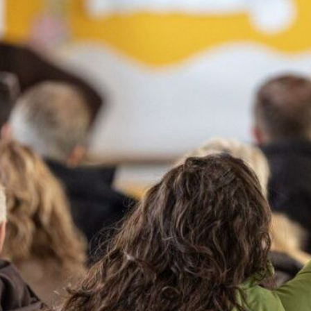
 состав
и координатори
 Секретаријат