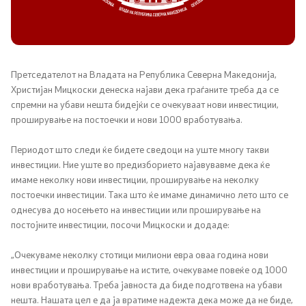
Канцеларија на Претседателот на Владата
Заменици на Претседателот на Владата
Состав на Владата
Претседателот на Владата на Република Северна Македонија,
Христијан Мицкоски денеска најави дека граѓаните треба да се
спремни на убави нешта бидејќи се очекуваат нови инвестиции,
Министерства
проширување на постоечки и нови 1000 вработувања.
СОЗР
Периодот што следи ќе бидете сведоци на уште многу такви
инвестиции. Ние уште во предизборието најавувавме дека ќе
Комисии
имаме неколку нови инвестиции, проширување на неколку
постоечки инвестиции. Така што ќе имаме динамично лето што се
однесува до носењето на инвестиции или проширување на
Органи во состав
постојните инвестиции, посочи Мицкоски и додаде:
Национални координатори
„Очекуваме неколку стотици милиони евра оваа година нови
инвестиции и проширување на истите, очекуваме повеќе од 1000
Генерален Секретаријат
нови вработувања. Треба јавноста да биде подготвена на убави
нешта. Нашата цел е да ја вратиме надежта дека може да не биде,