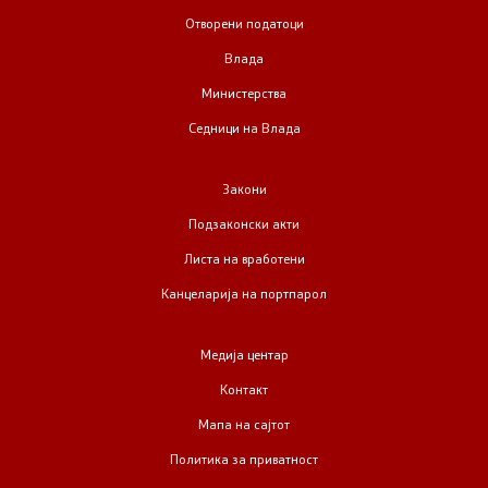
Отворени податоци
Регулатива
Влада
Министерства
Отворени податоци
Седници на Влада
Контакт
Закони
Подзаконски акти
Контакт
Листа на вработени
Изјава за пристапност
Канцеларија на портпарол
Медија центар
Контакт
Со еден клик до сите услуги
Мапа на сајтот
Политика за приватност