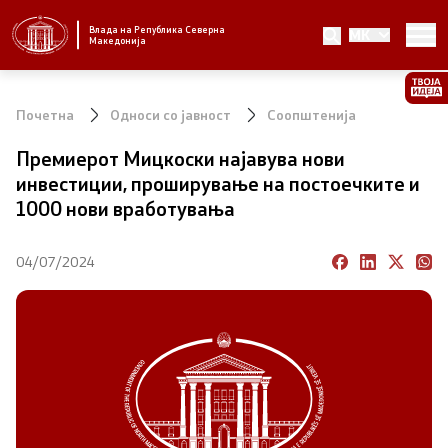
Влада на Република Северна
MK
Стратешки приоритети и програма
Македонија
Стратешки приоритети
Почетна
Односи со јавност
Соопштенија
Планови за реформски приоритети
Премиерот Мицкоски најавува нови
инвестиции, проширување на постоечките и
Завршени планови
1000 нови вработувања
Стратешки план на Генералниот секретаријат
04/07/2024
Национални стратегии
Влада
Претседател на Владата