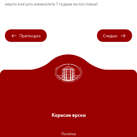
нешто кое што изминатите 7 години не постоеше“.
Односи со јавност
Канцеларија на портпарол
Претходно
Следно
Медија центар
Отворена Влада
Отчетност
Финансии
Сервисни информации
Корисни врски
Антикорупција
Почетна
Организација и систематизација