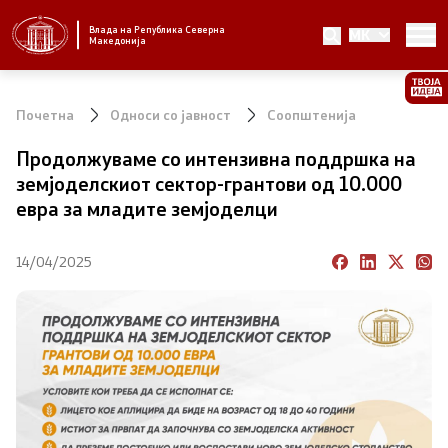
Влада на Република Северна
MK
Стратешки приоритети и програма
Македонија
Стратешки приоритети
Почетна
Односи со јавност
Соопштенија
Планови за реформски приоритети
Продолжуваме со интензивна поддршка на
земјоделскиот сектор-грантови од 10.000
Завршени планови
евра за младите земјоделци
Стратешки план на Генералниот секретаријат
14/04/2025
Национални стратегии
Влада
Претседател на Владата