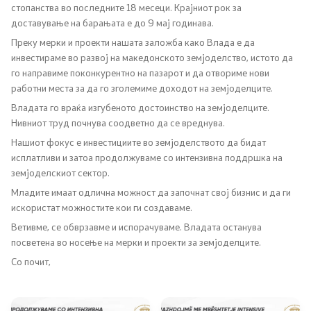
стопанства во последните 18 месеци. Крајниот рок за
Односи со јавност
доставување на барањата е до 9 мај годинава.
Преку мерки и проекти нашата заложба како Влада е да
Канцеларија на портпарол
инвестираме во развој на македонското земјоделство, истото да
го направиме поконкурентно на пазарот и да отвориме нови
работни места за да го зголемиме доходот на земјоделците.
Медија центар
Владата го враќа изгубеното достоинство на земјоделците.
Нивниот труд почнува соодветно да се вреднува.
Отворена Влада
Нашиот фокус е инвестициите во земјоделството да бидат
исплатливи и затоа продолжуваме со интензивна поддршка на
Отчетност
земјоделскиот сектор.
Младите имаат одлична можност да започнат свој бизнис и да ги
Финансии
искористат можностите кои ги создаваме.
Ветивме, се обврзавме и испорачуваме. Владата останува
Сервисни информации
посветена во носење на мерки и проекти за земјоделците.
Со почит,
Антикорупција
Организација и систематизација