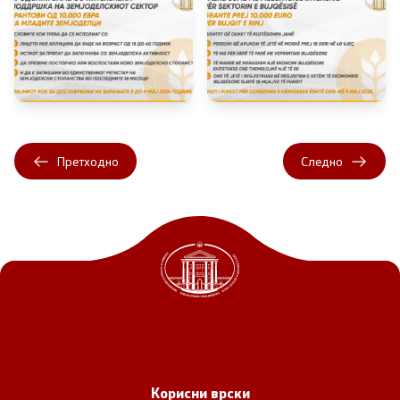
Регулатива
Отворени податоци
Контакт
Претходно
Следно
Контакт
Изјава за пристапност
Со еден клик до сите услуги
Корисни врски