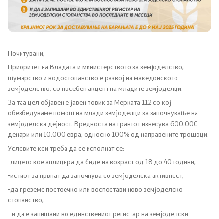
Канцеларија на Претседателот на Владата
Заменици на Претседателот на Владата
Состав на Владата
Почитувани,
Приоритет на Владата и министерството за земјоделство,
Министерства
шумарство и водостопанство е развој на македонското
земјоделство, со посебен акцент на младите земјоделци.
СОЗР
За таа цел објавен е јавен повик за Мерката 112 со кој
обезбедуваме помош на млади земјоделци за започнување на
земјоделска дејност. Вредноста на грантот изнесува 600.000
Комисии
денари или 10.000 евра, односно 100% од направените трошоци.
Условите кои треба да се исполнат се:
Органи во состав
-лицето кое аплицира да биде на возраст од 18 до 40 години,
Национални координатори
-истиот за првпат да започнува со земјоделска активност,
-да преземе постоечко или воспостави ново земјоделско
Генерален Секретаријат
стопанство,
- и да е запишани во единствениот регистар на земјоделски