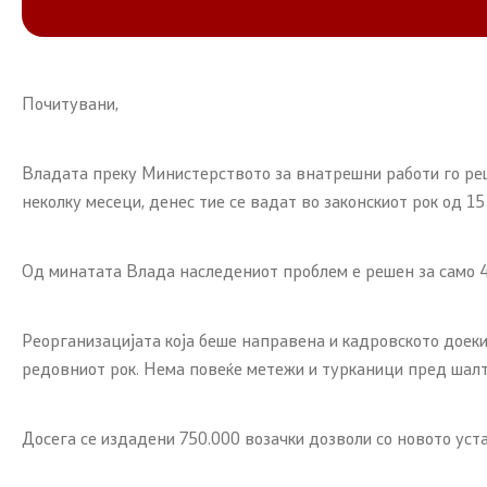
Почитувани,
Владата преку Министерството за внатрешни работи го реши
неколку месеци, денес тие се вадат во законскиот рок од 15
Од минатата Влада наследениот проблем е решен за само 4
Реорганизацијата која беше направена и кадровското доеки
редовниот рок. Нема повеќе метежи и турканици пред шалт
Досега се издадени 750.000 возачки дозволи со новото уст