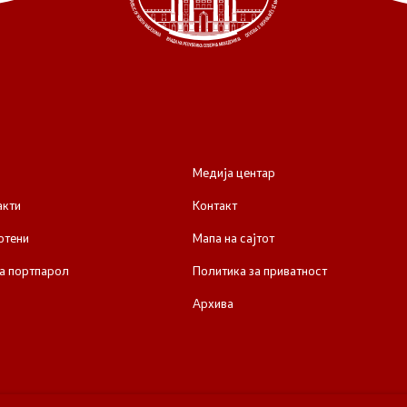
Медија центар
акти
Контакт
отени
Мапа на сајтот
а портпарол
Политика за приватност
Архива