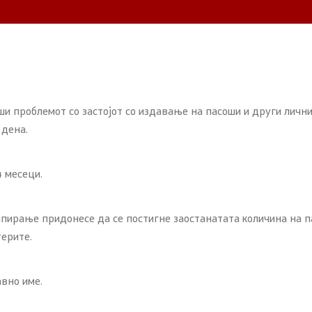
 проблемот со застојот со издавање на пасоши и други лични
 дена.
 месеци.
пирање придонесе да се постигне заостанатата количина на па
ерите.
авно име.