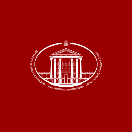
 состав
и координатори
 Секретаријат