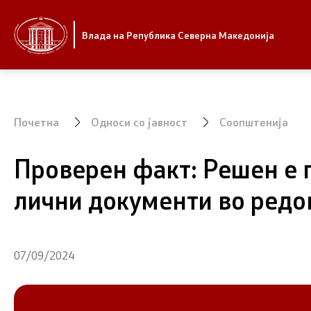
Стратешки приоритети и програма
Влада
Влада на Република Северна Македонија
Стратешки приоритети
Претседат
Планови за реформски приоритети
Канцелари
Владата
Почетна
Односи со јавност
Соопштенија
Завршени планови
Заменици 
Проверен факт: Решен е 
Владата
Стратешки план на Генералниот
секретаријат
лични документи во редо
Состав на
Национални стратегии
Министер
07/09/2024
СОЗР
Комисии