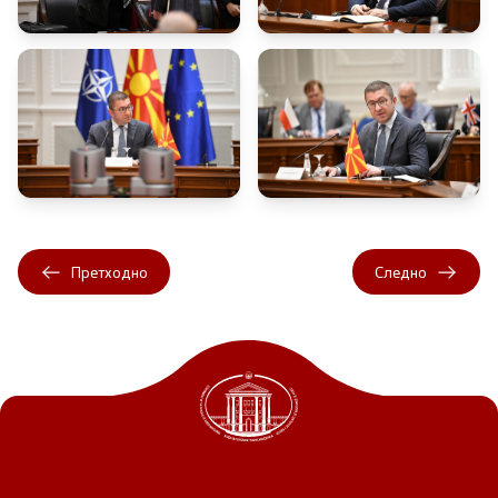
Претходно
Следно