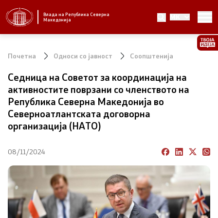
Влада на Република Северна
MK
Стратешки приоритети и програма
Македонија
Стратешки приоритети
Почетна
Односи со јавност
Соопштенија
Планови за реформски приоритети
Седница на Советот за координација на
активностите поврзани со членството на
Завршени планови
Република Северна Македонија во
Северноатлантската договорна
Стратешки план на Генералниот секретаријат
организација (НАТО)
Национални стратегии
08/11/2024
Влада
Претседател на Владата