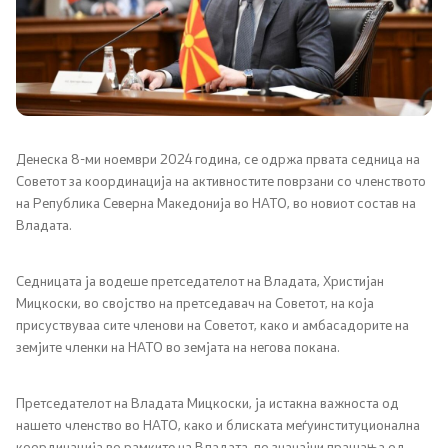
Канцеларија на Претседателот на Владата
Заменици на Претседателот на Владата
Состав на Владата
Министерства
Денеска 8-ми ноември 2024 година, се одржа првата седница на
Советот за координација на активностите поврзани со членството
на Република Северна Македонија во НАТО, во новиот состав на
СОЗР
Владата.
Комисии
Седницата ја водеше претседателот на Владата, Христијан
Мицкоски, во својство на претседавач на Советот, на која
Органи во состав
присуствуваа сите членови на Советот, како и амбасадорите на
земјите членки на НАТО во земјата на негова покана.
Национални координатори
Претседателот на Владата Мицкоски, ја истакна важноста од
Генерален Секретаријат
нашето членство во НАТО, како и блиската меѓуинституционална
координација во рамките на Владата, по значајни прашања од