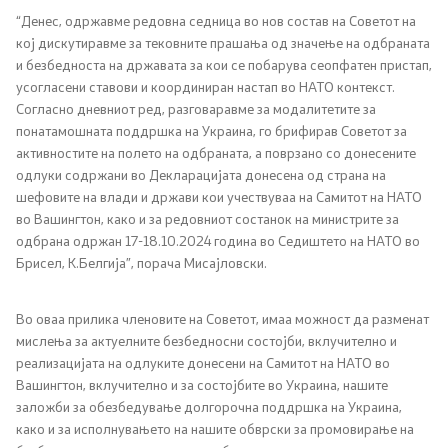
“Денес, одржавме редовна седница во нов состав на Советот на
кој дискутиравме за тековните прашања од значење на одбраната
и безбедноста на државата за кои се побарува сеопфатен пристап,
усогласени ставови и координиран настап во НАТО контекст.
Согласно дневниот ред, разговаравме за модалитетите за
понатамошната поддршка на Украина, го брифирав Советот за
активностите на полето на одбраната, а поврзано со донесените
одлуки содржани во Декларацијата донесена од страна на
шефовите на влади и држави кои учествуваа на Самитот на НАТО
во Вашингтон, како и за редовниот состанок на министрите за
одбрана одржан 17-18.10.2024 година во Седиштето на НАТО во
Брисел, К.Белгија”, порача Мисајловски.
Во оваа прилика членовите на Советот, имаа можност да разменат
мислења за актуелните безбедносни состојби, вклучително и
реализацијата на одлуките донесени на Самитот на НАТО во
Вашингтон, вклучително и за состојбите во Украина, нашите
заложби за обезбедување долгорочна поддршка на Украина,
како и за исполнувањето на нашите обврски за промовирање на