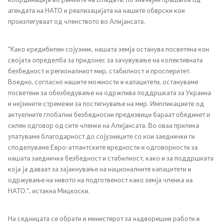
агендата на НАТО и реализацијата на нашите обврски кои
Односи со јавност
произлегуваат од членството во Алијансата.
Канцеларија на портпарол
“Како кредибилен сојузник, нашата земја останува посветена кон
својата определба за придонес за зачувување на колективната
Медија центар
безбедност и регионалниот мир, стабилност и просперитет.
Воедно, согласно нашите можности и капацитети, остануваме
посветени за обезбедување на одржлива поддршката за Украина
Отворена Влада
и нејзините стремежи за постигнување на мир. Импликациите од
актуелните глобални безбедносни предизвици бараат обединет и
Отчетност
силен одговор од сите членки на Алијансата. Во оваа прилика
упатуваме благодарност до сојузниците со кои заеднички ги
Финансии
споделуваме Евро-атлантските вредности и одговорности за
нашата заедничка безбедност и стабилност, како и за поддршката
која ја даваат за зајакнување на националните капацитети и
Сервисни информации
одржување на нивото на подготвеност како земја членка на
НАТО.”, истакна Мицкоски.
Антикорупција
На седницата се обрати и министерот за надворешни работи и
Организација и систематизација