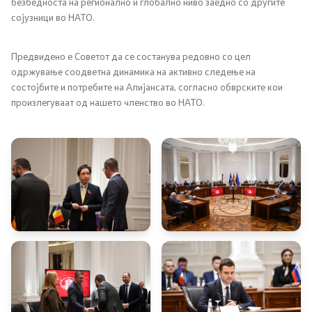
безбедноста на регионално и глобално ниво заедно со другите
сојузници во НАТО.
Предвидено е Советот да се состанува редовно со цел
одржување соодветна динамика на активно следење на
состојбите и потребите на Алијансата, согласно обврските кои
произлегуваат од нашето членство во НАТО.