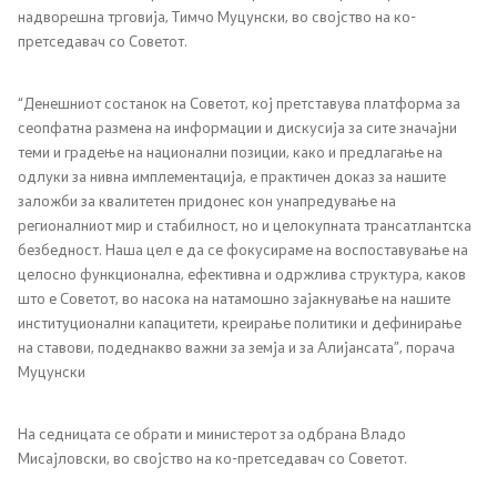
надворешна трговија, Тимчо Муцунски, во својство на ко-
претседавач со Советот.
Регулатива
“Денешниот состанок на Советот, кој претставува платформа за
Отворени податоци
сеопфатна размена на информации и дискусија за сите значајни
теми и градење на национални позиции, како и предлагање на
одлуки за нивна имплементација, е практичен доказ за нашите
Контакт
заложби за квалитетен придонес кон унапредување на
регионалниот мир и стабилност, но и целокупната трансатлантска
Контакт
безбедност. Наша цел е да се фокусираме на воспоставување на
целосно функционална, ефективна и одржлива структура, каков
Изјава за пристапност
што е Советот, во насока на натамошно зајакнување на нашите
институционални капацитети, креирање политики и дефинирање
на ставови, подеднакво важни за земја и за Алијансата”, порача
Муцунски
Со еден клик до сите услуги
На седницата се обрати и министерот за одбрана Владо
Мисајловски, во својство на ко-претседавач со Советот.