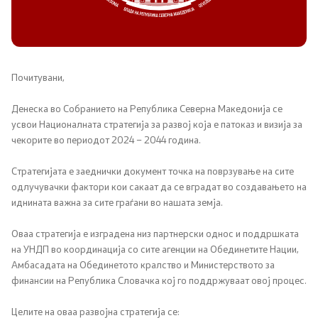
Канцеларија на Претседателот на Владата
Заменици на Претседателот на Владата
Состав на Владата
Почитувани,
Денеска во Собранието на Република Северна Македонија се
Министерства
усвои Националната стратегија за развој која е патоказ и визија за
чекорите во периодот 2024 – 2044 година.
СОЗР
Стратегијата е заеднички документ точка на поврзување на сите
Комисии
одлучувачки фактори кои сакаат да се вградат во создавањето на
иднината важна за сите граѓани во нашата земја.
Органи во состав
Оваа стратегија е изградена низ партнерски однос и поддршката
на УНДП во координација со сите агенции на Обединетите Нации,
Национални координатори
Амбасадата на Обединетото кралство и Министерството за
финансии на Република Словачка кој го поддржуваат овој процес.
Генерален Секретаријат
Целите на оваа развојна стратегија се: