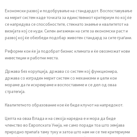
Односи со јавност
Економски развој и подобрување на стандардот. Воспоставување
на мерит систем каде точката за единствениот критериум по кој ќе
Канцеларија на портпарол
се напредува се способностите, стекнато знаење и квалитетот на
визијата кој се нуди. Силен ангажман на сите за економски раст и
развој кој ќе обезбеди подобар животен стандард за сите граѓани.
Медија центар
Реформи кои ќе ја подобрат бизнис климата и ќе овозможат нови
инвестиции и работни места.
Отворена Влада
Држава без корупција, држава со систем кој функционира,
Отчетност
држава со изграден мерит систем со механизми и цели кои
мораме да ги искреираме и воспоставиме и се дел од оваа
Финансии
стратегија.
Квалитетното образование кое ќе биде клучот на напредокот.
Сервисни информации
Целта на оваа Влада и на секоја наредна е и мора да биде
Антикорупција
членство во Европската Унија, не само поради тоа што земјава
природно припаѓа таму туку и затоа што нам ни се тие критериуми
Организација и систематизација