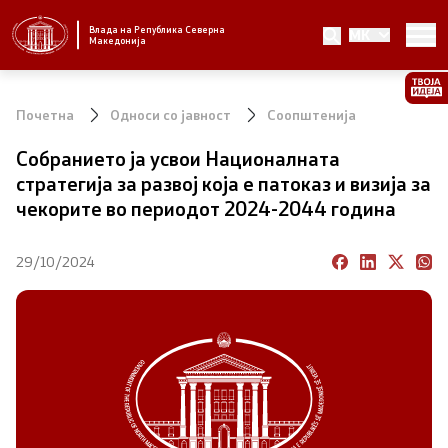
Влада на Република Северна
MK
Стратешки приоритети и програма
Македонија
Стратешки приоритети
Почетна
Односи со јавност
Соопштенија
Планови за реформски приоритети
Собранието ја усвои Националната
стратегија за развој која е патоказ и визија за
Завршени планови
чекорите во периодот 2024-2044 година
Стратешки план на Генералниот секретаријат
29/10/2024
Национални стратегии
Влада
Претседател на Владата