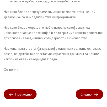
потребни за подобар стандард и за подобар живот.
Регулатива
Ние како Влада посветуваме внимание на човечкото знаење и
даваме шанса за младите и така ќе продолжиме.
Отворени податоци
Ние како Влада мора да го мобилизираме секој аспект од
човечкото знаење и потенцијал и да го градиме нашето општество
врз основа на заедништво, солидарност и визионерство.
Контакт
Националната стратегија за развој е одлична и солидна основа за
Контакт
развој на државата и преставува стратешки документ за идните
чекори на оваа и секоја идна Влада.
Изјава за пристапност
Со почит,
Со еден клик до сите услуги
Претходно
Следно