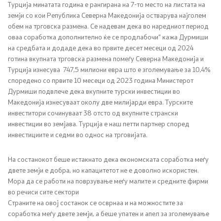
Турција минатата година е рангирана на 7-то место на листата на
Односи со јавност
земји со кои Република Северна Македонија остварува најголем
обем на трговска размена. Се надевам дека во наредниот период
оваа соработка дополнително ќе се продлабочи“ кажа Дурмиши
Канцеларија на портпарол
на средбата и додаде дека во првите десет месеци од 2024
готина вкупната трговска размена помеѓу Северна Македонија и
Медија центар
Турција изнесува 747,5 милиони евра што е зголемување за 10,4%
споредено со првите 10 месеци од 2023 година Министерот
Дурмиши подвлече дека вкупните турски инвестиции во
Отворена Влада
Македонија изнесуваат околу две милијарди евра. Турските
инвеститори сочинуваат 38 отсто од вкупните странски
Отчетност
инвестиции во земјава. Турција е наш петти партнер според
инвестициите и седми во однос на трговијата.
Финансии
На состанокот беше истакнато дека економската соработка меѓу
двете земји е добра, но капацитетот не е доволно искористен.
Сервисни информации
Мора да се работи на поврзување меѓу малите и средните фирми
во речиси сите сектори
Антикорупција
Страните на овој состанок се осврнаа и на можностите за
соработка меѓу двете земји, а беше упатен и апел за зголемување
Организација и систематизација