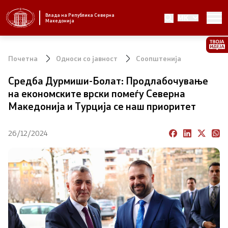
Влада на Република Северна
MK
Стратешки приоритети и програма
Македонија
Стратешки приоритети
Почетна
Односи со јавност
Соопштенија
Планови за реформски приоритети
Средба Дурмиши-Болат: Продлабочување
на економските врски помеѓу Северна
Завршени планови
Македонија и Турција се наш приоритет
Стратешки план на Генералниот секретаријат
26/12/2024
Национални стратегии
Влада
Претседател на Владата