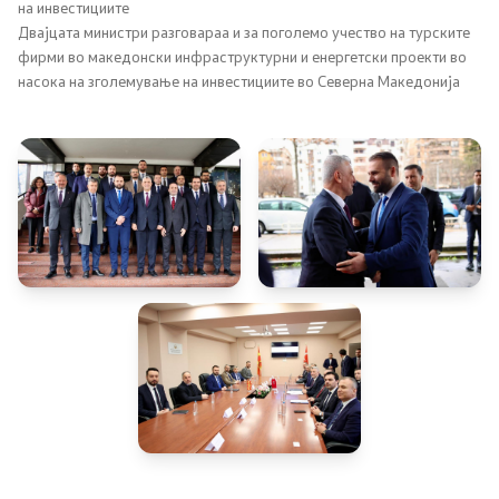
на инвестициите
Двајцата министри разговараа и за поголемо учество на турските
Регулатива
фирми во македонски инфраструктурни и енергетски проекти во
насока на зголемување на инвестициите во Северна Македонија
Отворени податоци
Контакт
Контакт
Изјава за пристапност
Со еден клик до сите услуги