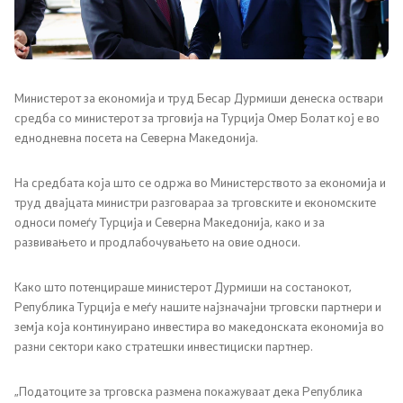
Канцеларија на Претседателот на Владата
Заменици на Претседателот на Владата
Состав на Владата
Министерот за економија и труд Бесар Дурмиши денеска оствари
средба со министерот за трговија на Турција Омер Болат кој е во
еднодневна посета на Северна Македонија.
Министерства
На средбата која што се одржа во Министерството за економија и
СОЗР
труд двајцата министри разговараа за трговските и економските
односи помеѓу Турција и Северна Македонија, како и за
Комисии
развивањето и продлабочувањето на овие односи.
Органи во состав
Како што потенцираше министерот Дурмиши на состанокот,
Република Турција е меѓу нашите најзначајни трговски партнери и
Национални координатори
земја која континуирано инвестира во македонската економија во
разни сектори како стратешки инвестициски партнер.
Генерален Секретаријат
„Податоците за трговска размена покажуваат дека Република