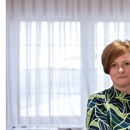
Органи во
Националн
Генерален
Контакт
Контакт
Изјава за пристапност