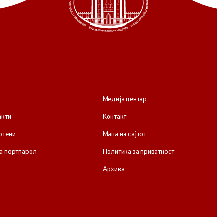
Медија центар
акти
Контакт
отени
Мапа на сајтот
а портпарол
Политика за приватност
Архива