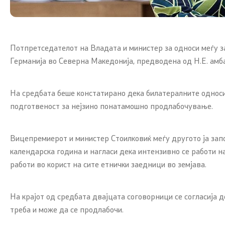
Потпретседателот на Владата и министер за односи меѓу з
Германија во Северна Македонија, предводена од Н.Е. амб
На средбата беше констатирано дека билатералните односи 
подготвеност за нејзино понатамошно продлабочување.
Вицепремиерот и министер Стоилковиќ меѓу другото ја зап
календарска година и нагласи дека интензивно се работи н
работи во корист на сите етнички заедници во земјава.
На крајот од средбата двајцата соговорници се согласија д
треба и може да се продлабочи.