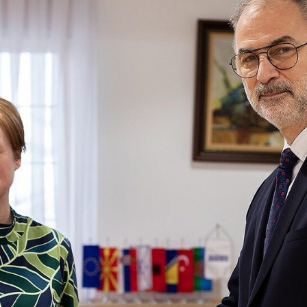
 состав
и координатори
 Секретаријат