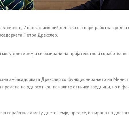
аедниците, Иван Стоилковиќ денеска оствари работна средба 
асадорката Петра Дрекслер.
меѓу двете земји се базирани на пријателство и соработка во
озна амбасадорката Дрекслер со функционирањето на Министе
а промена на односот кон помалите етнички заедници, но и фак
ека соработката меѓу двете земји, пред сѐ, базирана на долго