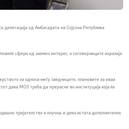
со делегација од Амбасадата на Сојузна Република
 повеќе сфери од заемен интерес, а соговорниците изразија
рството за односи меѓу заедниците, плановите за оваа
тот дека МОЗ треба да прерасне во институција која ќе
годишно пријателство е клучна, и дека истата дополнително