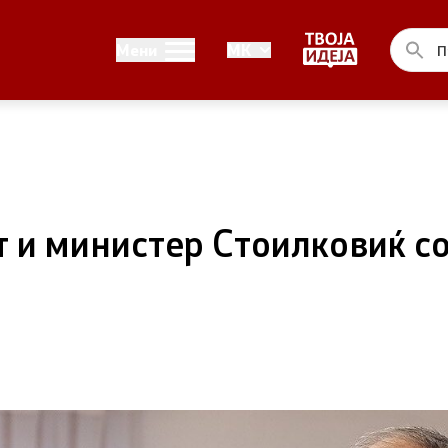
Односи со јавност
Мени
MK
ел на Владата
Канцеларија на портпарол
ја на Претседателот на
Медија центар
на Претседателот на
 и министер Стоилковиќ с
 Владата
ства