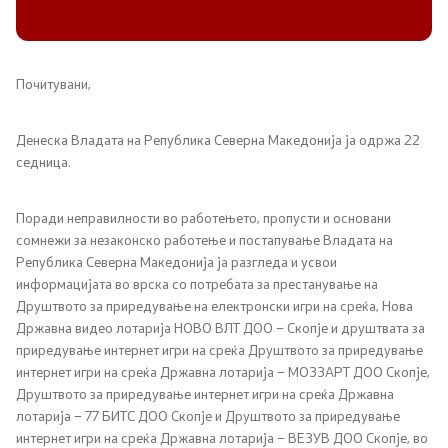
Канцеларија на Претседателот на Владата
Заменици на Претседателот на Владата
Почитувани,
Состав на Владата
Денеска Владата на Република Северна Македонија ја одржа 22
Министерства
седница.
СОЗР
Поради неправилности во работењето, пропусти и основани
сомнежи за незаконско работење и постапување Владата на
Комисии
Република Северна Македонија ја разгледа и усвои
информацијата во врска со потребата за престанување на
Друштвото за приредување на електронски игри на среќа, Нова
Органи во состав
Државна видео лотарија НОВО ВЛТ ДОО – Скопје и друштвата за
приредување интернет игри на среќа Друштвото за приредување
Национални координатори
интернет игри на среќа Државна лотарија – МОЗЗАРТ ДОО Скопје,
Друштвото за приредување интернет игри на среќа Државна
Генерален Секретаријат
лотарија – 77 БИТС ДОО Скопје и Друштвото за приредување
интернет игри на среќа Државна лотарија – ВЕЗУВ ДОО Скопје, во