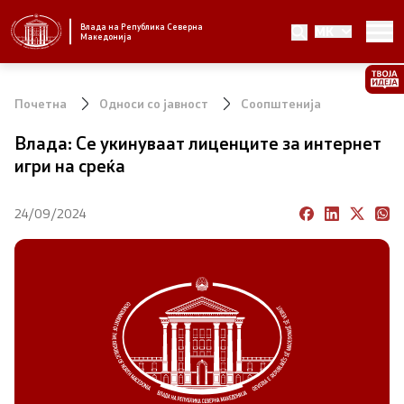
Влада на Република Северна
MK
Стратешки приоритети и програма
Македонија
Стратешки приоритети
Почетна
Односи со јавност
Соопштенија
Планови за реформски приоритети
Влада: Се укинуваат лиценците за интернет
игри на среќа
Завршени планови
24/09/2024
Стратешки план на Генералниот секретаријат
Национални стратегии
Влада
Претседател на Владата