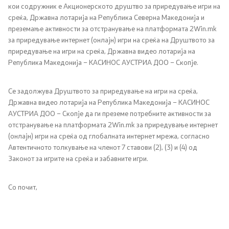
кои содружник е Акционерското друштво за приредување игри на
Односи со јавност
среќа, Државна лотарија на Република Северна Македонија и
преземање активности за отстранување на платформата 2Win.mk
за приредување интернет (онлајн) игри на среќа на Друштвото за
Канцеларија на портпарол
приредување на игри на среќа, Државна видео лотарија на
Република Македонија – КАСИНОС АУСТРИА ДОО – Скопје.
Медија центар
Се задолжува Друштвото за приредување на игри на среќа,
Отворена Влада
Државна видео лотарија на Република Македонија – КАСИНОС
АУСТРИА ДОО – Скопје да ги преземе потребните активности за
отстранување на платформата 2Win.mk за приредување интернет
Отчетност
(онлајн) игри на среќа од глобалната интернет мрежа, согласно
Автентичното толкување на членот 7 ставови (2), (3) и (4) од
Финансии
Законот за игрите на среќа и забавните игри.
Сервисни информации
Со почит,
Антикорупција
Организација и систематизација