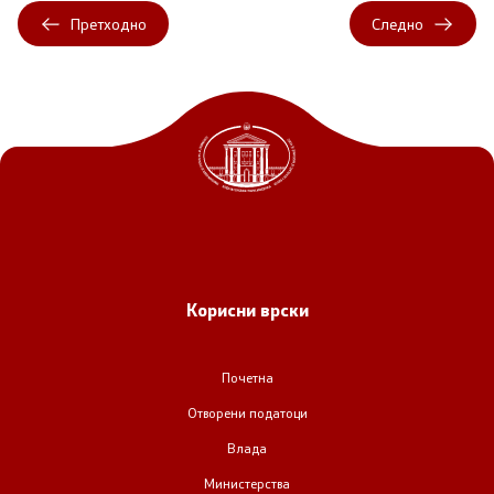
Претходно
Следно
Регулатива
Отворени податоци
Контакт
Контакт
Изјава за пристапност
Корисни врски
Почетна
Отворени податоци
Со еден клик до сите услуги
Влада
Министерства